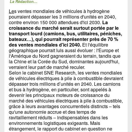
La Rédaction…
Le
s ventes mondiales de véhicules à hydrogène
pourraient dépasser les 3 millions d'unités en 2040,
contre environ 150 000 attendues d'ici 2030.
La
croissance du marché serait surtout portée par le
transport lourd (camions, bus, utilitaires, péniches,
bateaux…), qui pourrait représenter près de 70 %
des ventes mondiales d'ici 2040.
Et l'équilibre
géographique pourrait luis aussi évoluer : l'Europe et
l'Amérique du Nord gagneraient du terrain, tandis que
la Chine et la Corée du Sud, dominantes aujourd'hui,
verraient leur part de marché reculer.
Selon le cabinet SNE Research, les ventes mondiales
de véhicules électriques à pile à combustible devraient
dépasser trois millions d’unités en 2040. Les camions
et bus à hydrogène, en particulier, sont appelés à
devenir les principaux moteurs de croissance du
marché des véhicules électriques à pile à combustible,
grâce à leurs avantages concurrentiels distincts – tels
qu'une autonomie accrue et des temps de
ravitaillement réduits – indispensables dans les
environnements logistiques exigeants. Mais
étrangement, le rapport du cabinet en question ne