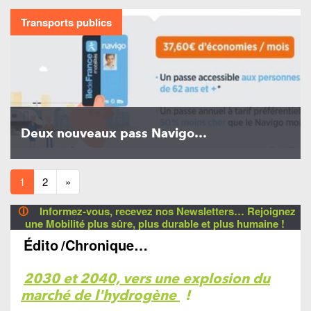
Transports publics
Deux nouveaux pass Navigo…
1
2
»
🛈
Informez-vous, recevez nos Newsletters… Rejoignez
une Mobilité plus sûre, plus durable et plus humaine !
Édito
/Chronique…
2030 et 2040, vers une explosion du
marché de l'hydrogène
!