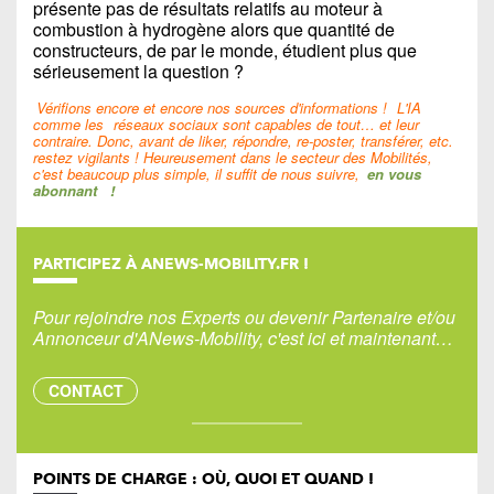
présente pas de résultats relatifs au moteur à
combustion à hydrogène alors que quantité de
constructeurs, de par le monde, étudient plus que
sérieusement la question ?
Vérifions encore et encore nos sources d'informations !
L'IA
comme les
réseaux sociaux sont capables de tout… et leur
contraire. Donc, avant de liker, répondre, re-poster, transférer, etc.
restez vigilants ! Heureusement dans le secteur des Mobilités,
c'est beaucoup plus simple, il suffit de nous suivre,
en vous
abonnant
!
PARTICIPEZ À ANEWS-MOBILITY.FR !
Pour rejoindre nos Experts ou devenir Partenaire et/ou
Annonceur d'ANews-Mobility, c'est ici et maintenant…
CONTACT
POINTS DE CHARGE : OÙ, QUOI ET QUAND !