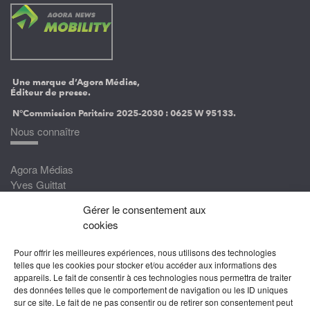
Une marque d’Agora Médias,
Éditeur de presse.
N°Commission Paritaire 2025-2030 :
0625 W 95133.
Nous connaître
Agora Médias
Yves Guittat
Gérer le consentement aux
Nous rejoindre
cookies
Devenez correspondant
Pour offrir les meilleures expériences, nous utilisons des technologies
Rejoignez nos experts
telles que les cookies pour stocker et/ou accéder aux informations des
appareils. Le fait de consentir à ces technologies nous permettra de traiter
Devenez Partenaire
des données telles que le comportement de navigation ou les ID uniques
sur ce site. Le fait de ne pas consentir ou de retirer son consentement peut
Nous suivre