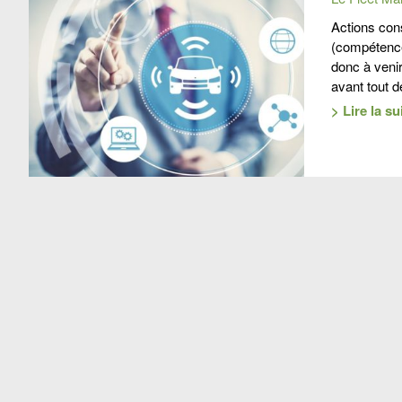
Actions cons
(compétences
donc à venir
avant tout 
> Lire la su