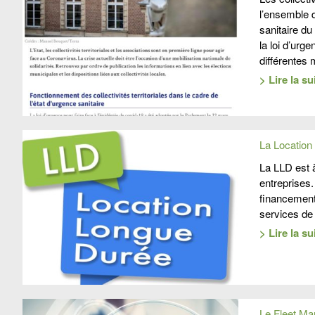
l’ensemble d
sanitaire d
la loi d’urg
différente
> Lire la su
La Location
La LLD est à
entreprises.
financement 
services de
> Lire la su
Le Fleet M