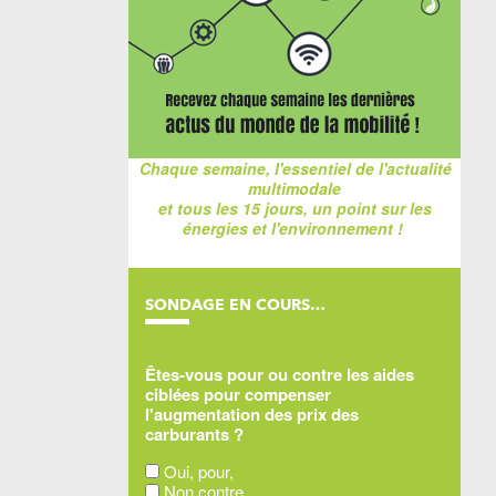
Chaque semaine, l'essentiel de l'actualité
multimodale
et tous les 15 jours, un point sur les
énergies et l'environnement !
SONDAGE EN COURS…
Êtes-vous pour ou contre les aides
ciblées pour compenser
l'augmentation des prix des
carburants ?
Oui, pour,
Non contre,