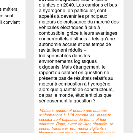
d’unités en 2040. Les camions et bus
rs métiers
à hydrogène, en particulier, sont
res sont
appelés à devenir les principaux
moteurs de croissance du marché des
il convient
véhicules électriques à pile à
…
combustible, grâce à leurs avantages
concurrentiels distincts – tels qu'une
autonomie accrue et des temps de
ravitaillement réduits –
indispensables dans les
environnements logistiques
exigeants. Mais étrangement, le
rapport du cabinet en question ne
présente pas de résultats relatifs au
moteur à combustion à hydrogène
alors que quantité de constructeurs,
de par le monde, étudient plus que
sérieusement la question ?
Vérifions encore et encore nos sources
d'informations !
L'IA comme les
réseaux
sociaux sont capables de tout… et leur
contraire. Donc, avant de liker, répondre, re-
poster, transférer, etc. restez vigilants !
Heureusement dans le secteur des Mobilités,