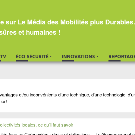
e sur Le Média des Mobilités plus Durable
sûres et humaines !
-TV
ÉCO-SÉCURITÉ
INNOVATIONS
REPORTAG
avantages et/ou inconvénients d’une technique, d’une technologie, d’u
ci !
llectivités locales, ce qu’il faut savoir !
ivités face au Coronavirus : droits et obligations… Le Gouvernement 