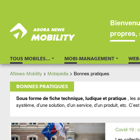
Bienvenu
propres, 
TOUS MOBILES…
MOBI-MANAGEMENT
WEB
ANews-Mobility
>
Mobipédia
>
Bonnes pratiques
BONNES PRATIQUES
Sous forme de fiche technique, ludique et pratique
, les 
système, d’une solution, d’un service, d’un produit, etc. C’est i
Covid-19 : co
Les collect