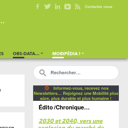
Contactez nous
s…
ES
OBS-DATA…
MOBIPÉDIA !
🛈
Informez-vous, recevez nos
n
Newsletters… Rejoignez une Mobilité plus
sûre, plus durable et plus humaine !
Édito
/Chronique…
2030 et 2040, vers une
regroupe
explosion du marché de