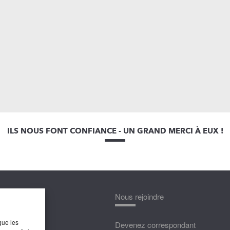
ILS NOUS FONT CONFIANCE - UN GRAND MERCI À EUX !
nnaître
Nous rejoindre
que les
édias
Devenez correspondant