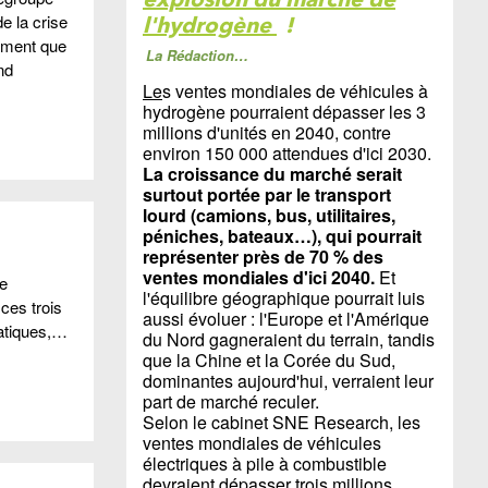
e la crise
l'hydrogène
!
amment que
La Rédaction…
nd
Le
s ventes mondiales de véhicules à
hydrogène pourraient dépasser les 3
millions d'unités en 2040, contre
environ 150 000 attendues d'ici 2030.
La croissance du marché serait
surtout portée par le transport
lourd (camions, bus, utilitaires,
péniches, bateaux…), qui pourrait
représenter près de 70 % des
ventes mondiales d'ici 2040.
Et
le
l'équilibre géographique pourrait luis
ces trois
aussi évoluer : l'Europe et l'Amérique
atiques,…
du Nord gagneraient du terrain, tandis
que la Chine et la Corée du Sud,
dominantes aujourd'hui, verraient leur
part de marché reculer.
Selon le cabinet SNE Research, les
ventes mondiales de véhicules
électriques à pile à combustible
devraient dépasser trois millions