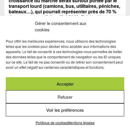
croissance du marché serait surtout portée par le
transport lourd (camions, bus, utilitaires, péniches,
bateaux…), qui pourrait représenter près de 70 %
des ventes mondiales d'ici 2040.
Et l'équilibre
géographique pourrait luis aussi évoluer : l'Europe et
Gérer le consentement aux
l'Amérique du Nord gagneraient du terrain, tandis que
cookies
la Chine et la Corée du Sud, dominantes aujourd'hui,
verraient leur part de marché reculer.
Pour offrir les meilleures expériences, nous utilisons des technologies
Selon le cabinet SNE Research, les ventes mondiales
telles que les cookies pour stocker et/ou accéder aux informations des
de véhicules électriques à pile à combustible devraient
appareils. Le fait de consentir à ces technologies nous permettra de traiter
dépasser trois millions d’unités en 2040. Les camions
des données telles que le comportement de navigation ou les ID uniques
et bus à hydrogène, en particulier, sont appelés à
sur ce site. Le fait de ne pas consentir ou de retirer son consentement peut
devenir les principaux moteurs de croissance du
avoir un effet négatif sur certaines caractéristiques et fonctions.
marché des véhicules électriques à pile à combustible,
grâce à leurs avantages concurrentiels distincts – tels
qu'une autonomie accrue et des temps de
Accepter
ravitaillement réduits – indispensables dans les
environnements logistiques exigeants. Mais
Refuser
étrangement, le rapport du cabinet en question ne
présente pas de résultats relatifs au moteur à
Voir les préférences
combustion à hydrogène alors que quantité de
constructeurs, de par le monde, étudient plus que
sérieusement la question ?
Politique de cookies
Mentions légales