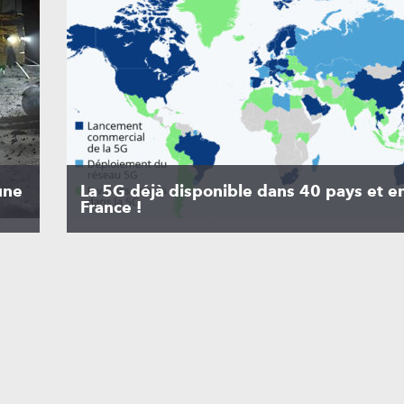
une
La 5G déjà disponible dans 40 pays et en
France !