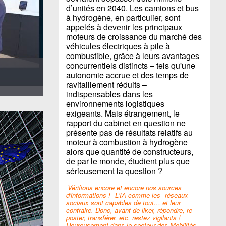
d’unités en 2040. Les camions et bus
à hydrogène, en particulier, sont
appelés à devenir les principaux
moteurs de croissance du marché des
véhicules électriques à pile à
combustible, grâce à leurs avantages
concurrentiels distincts – tels qu'une
autonomie accrue et des temps de
ravitaillement réduits –
indispensables dans les
environnements logistiques
exigeants. Mais étrangement, le
rapport du cabinet en question ne
présente pas de résultats relatifs au
moteur à combustion à hydrogène
alors que quantité de constructeurs,
de par le monde, étudient plus que
sérieusement la question ?
Vérifions encore et encore nos sources
d'informations !
L'IA comme les
réseaux
sociaux sont capables de tout… et leur
contraire. Donc, avant de liker, répondre, re-
poster, transférer, etc. restez vigilants !
Heureusement dans le secteur des Mobilités,