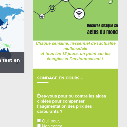
Chaque semaine, l'essentiel de l'actualité
multimodale
et tous les 15 jours, un point sur les
énergies et l'environnement !
 test en
SONDAGE EN COURS…
Êtes-vous pour ou contre les aides
ciblées pour compenser
l'augmentation des prix des
carburants ?
Oui, pour,
Non contre,