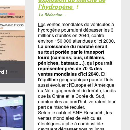
l'hydrogène
!
La Rédaction…
Le
s ventes mondiales de véhicules à
hydrogène pourraient dépasser les 3
millions d'unités en 2040, contre
environ 150 000 attendues d'ici 2030.
La croissance du marché serait
surtout portée par le transport
lourd (camions, bus, utilitaires,
péniches, bateaux…), qui pourrait
représenter près de 70 % des
rd !
ventes mondiales d'ici 2040.
Et
l'équilibre géographique pourrait luis
aussi évoluer : l'Europe et l'Amérique
du Nord gagneraient du terrain, tandis
que la Chine et la Corée du Sud,
dominantes aujourd'hui, verraient leur
part de marché reculer.
Selon le cabinet SNE Research, les
ventes mondiales de véhicules
électriques à pile à combustible
devraient dépasser trois millions