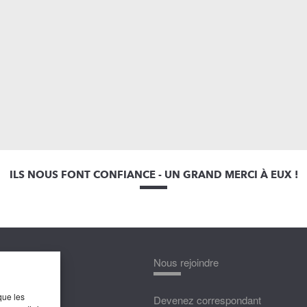
ILS NOUS FONT CONFIANCE - UN GRAND MERCI À EUX !
nnaître
Nous rejoindre
que les
édias
Devenez correspondant