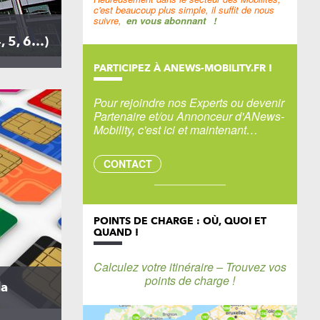
c'est beaucoup plus simple, il suffit de nous
suivre,
en vous abonnant
!
, 5, 6…)
PARTICIPEZ À ANEWS-MOBILITY.FR !
Pour rejoindre nos Experts ou devenir
Partenaire et/ou Annonceur d'ANews-
Mobility, c'est ici et maintenant…
CONTACT
POINTS DE CHARGE : OÙ, QUOI ET
QUAND !
Calculez votre itinéraire – Trouvez vos
points de charge !
la