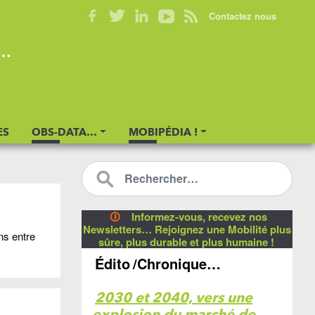
Contactez nous
s…
ES
OBS-DATA…
MOBIPÉDIA !
🛈
Informez-vous, recevez nos
Newsletters… Rejoignez une Mobilité plus
ns entre
sûre, plus durable et plus humaine !
Édito
/Chronique…
2030 et 2040, vers une
explosion du marché de