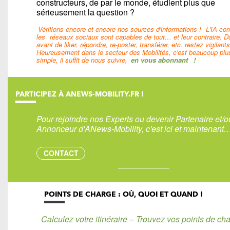
constructeurs, de par le monde, étudient plus que
sérieusement la question ?
Vérifions encore et encore nos sources d'informations !
L'IA c
les
réseaux sociaux sont capables de tout… et leur contraire. D
avant de liker, répondre, re-poster, transférer, etc. restez vigilants
Heureusement dans le secteur des Mobilités, c'est beaucoup plu
simple, il suffit de nous suivre,
en vous abonnant
!
PARTICIPEZ À ANEWS-MOBILITY.FR !
Pour rejoindre nos Experts ou devenir Partenaire et/o
Annonceur d'ANews-Mobility, c'est ici et maintenant
CONTACT
POINTS DE CHARGE : OÙ, QUOI ET QUAND !
Calculez votre itinéraire – Trouvez vos points de cha