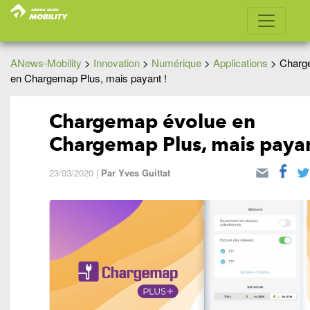
ANews-Mobility
>
Innovation
>
Numérique
>
Applications
>
Charg
en Chargemap Plus, mais payant !
Chargemap évolue en
Chargemap Plus, mais payan
23/03/2020
|
Par
Yves Guittat