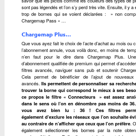
savoir que les pictos comme les couleurs des types de p
sont pas légendés et l’on s’y perd très vite. Ensuite, il y a
trop de bornes qui se voient déclarées : » non compa
Chargemap Pass « …
Chargemap Plus…
Que vous ayez fait le choix de l’acte d’achat au mois ou c
l’abonnement annule, vous voilà donc, en moins de temps
n’en faut pour le dire dans Chargemap Plus. Une
d’abonnement qualifiée de premium qui permet d’accéder
filtres avancés, naviguer sans pub et soutenir Char
Cela permet de bénéficier de l’ajout de nouveaux f
avancés.
Ils permettent de personnaliser sa recherch
trouver la borne qui correspond le mieux à ses beso
ce propos le filtre « Connecteurs » est assez anx
dans le sens où l’on en dénombre pas moins de 3
vous avez bien lu : 36 ! Ces filtres perme
également d’exclure les réseaux que l’on souhaite évi
au contraire de n’afficher que ceux que l’on préfère
. 
également sélectionner les bornes par la note obte