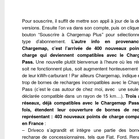
Pour souscrire, il suffit de mettre son appli à jour de la d
versions. Ensuite l’on va dans son compte, puis on clique
bouton “Souscrire à Chargemap Plus” pour sélectionn
type d’abonnement.
L’autre info en provenan
Chargemap, c’est l’arrivée de 400 nouveaux poi
charge qui deviennent compatibles avec le Cha
Pass.
Une nouvelle plutôt bienvenue à l’heure où les ré
soit ne fonctionnent plus, soit augmentent honteusement l
de leur kWh-carburant ! Par ailleurs Chargemap, indique
trop de bornes de recharges incompatibles avec le Cha
Pass (c’est le cas autour de chez moi, avec une seule
déclarée compatible dans un rayon de 15 km…).
Trois 
réseaux, déjà compatibles avec le Chargemap Pass
fois, étendent leur couverture de bornes de re
représentant : 403 nouveaux points de charge compa
en France
:
– Driveco s’agrandit et intègre une partie des bor
recharge de concessionnaires, tels que Fiat, Ford, Rena