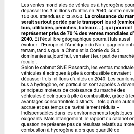
Le
s ventes mondiales de véhicules à hydrogène pour
dépasser les 3 millions d'unités en 2040, contre envi
150 000 attendues d'ici 2030.
La croissance du ma
serait surtout portée par le transport lourd (camio
bus, utilitaires, péniches, bateaux…), qui pourrait
représenter près de 70 % des ventes mondiales d'
2040.
Et l'équilibre géographique pourrait luis aussi
évoluer : l'Europe et l'Amérique du Nord gagneraient
terrain, tandis que la Chine et la Corée du Sud,
dominantes aujourd'hui, verraient leur part de marché
reculer.
Selon le cabinet SNE Research, les ventes mondiale
véhicules électriques à pile à combustible devraient
dépasser trois millions d’unités en 2040. Les camions
bus à hydrogène, en particulier, sont appelés à deven
principaux moteurs de croissance du marché des
véhicules électriques à pile à combustible, grâce à le
avantages concurrentiels distincts – tels qu'une aut
accrue et des temps de ravitaillement réduits –
indispensables dans les environnements logistiques
exigeants. Mais étrangement, le rapport du cabinet e
question ne présente pas de résultats relatifs au mote
combustion à hydrogène alors que quantité de