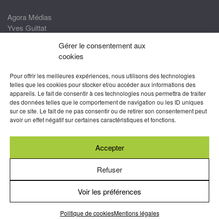
Agora Médias
Yves Guittat
Gérer le consentement aux
Nous rejoindre
cookies
Devenez correspondant
Pour offrir les meilleures expériences, nous utilisons des technologies
Rejoignez nos experts
telles que les cookies pour stocker et/ou accéder aux informations des
appareils. Le fait de consentir à ces technologies nous permettra de traiter
Devenez Partenaire
des données telles que le comportement de navigation ou les ID uniques
sur ce site. Le fait de ne pas consentir ou de retirer son consentement peut
Nous suivre
avoir un effet négatif sur certaines caractéristiques et fonctions.
Accepter
Abonnez-vous à nos newsletters
Refuser
Voir les préférences
Mentions légales
-
Conditions générales d’utilisation
-
Politiques
de cookies
Politique de cookies
Mentions légales