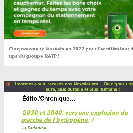
Cinq nouveaux lauréats en 2022 pour l’accélérateur d
ups du groupe RATP !
🛈
Informez-vous, recevez nos Newsletters… Rejoignez une 
sûre, plus durable et plus humaine !
Édito
/Chronique…
2030 et 2040, vers une explosion du
marché de l'hydrogène
!
La Rédaction…