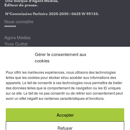
Une marque d’Agora Médias,
Éditeur de presse.
N°Commission Paritaire 2025-2030 :
0625 W 95133.
Nous connaître
Agora Médias
Yves Guittat
Gérer le consentement aux
Nous rejoindre
cookies
Devenez correspondant
Pour offrir les meilleures expériences, nous utilisons des technologies
Rejoignez nos experts
telles que les cookies pour stocker et/ou accéder aux informations des
appareils. Le fait de consentir à ces technologies nous permettra de traiter
Devenez Partenaire
des données telles que le comportement de navigation ou les ID uniques
sur ce site. Le fait de ne pas consentir ou de retirer son consentement peut
Nous suivre
avoir un effet négatif sur certaines caractéristiques et fonctions.
Accepter
Abonnez-vous à nos newsletters
Refuser