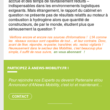
accrue et des temps de ravitaillement réduits –
indispensables dans les environnements logistiques
exigeants. Mais étrangement, le rapport du cabinet en
question ne présente pas de résultats relatifs au moteur à
combustion à hydrogène alors que quantité de
constructeurs, de par le monde, étudient plus que
sérieusement la question ?
Vérifions encore et encore nos sources d'informations !
L'IA comme
les
réseaux sociaux sont capables de tout… et leur contraire. Donc,
avant de liker, répondre, re-poster, transférer, etc. restez vigilants !
Heureusement dans le secteur des Mobilités, c'est beaucoup plus
simple, il suffit de nous suivre,
en vous abonnant
!
PARTICIPEZ À ANEWS-MOBILITY.FR !
Pour rejoindre nos Experts ou devenir Partenaire et/ou
Annonceur d'ANews-Mobility, c'est ici et maintenant…
CONTACT