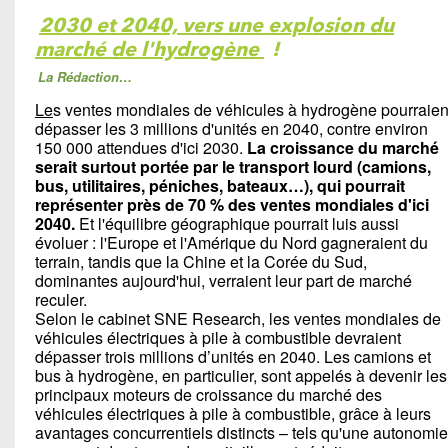
2030 et 2040, vers une explosion du
marché de l'hydrogène
!
La Rédaction…
Le
s ventes mondiales de véhicules à hydrogène pourraien
dépasser les 3 millions d'unités en 2040, contre environ
150 000 attendues d'ici 2030.
La croissance du marché
serait surtout portée par le transport lourd (camions,
bus, utilitaires, péniches, bateaux…), qui pourrait
représenter près de 70 % des ventes mondiales d'ici
2040.
Et l'équilibre géographique pourrait luis aussi
évoluer : l'Europe et l'Amérique du Nord gagneraient du
terrain, tandis que la Chine et la Corée du Sud,
dominantes aujourd'hui, verraient leur part de marché
reculer.
Selon le cabinet SNE Research, les ventes mondiales de
véhicules électriques à pile à combustible devraient
dépasser trois millions d’unités en 2040. Les camions et
bus à hydrogène, en particulier, sont appelés à devenir les
principaux moteurs de croissance du marché des
véhicules électriques à pile à combustible, grâce à leurs
avantages concurrentiels distincts – tels qu'une autonomie