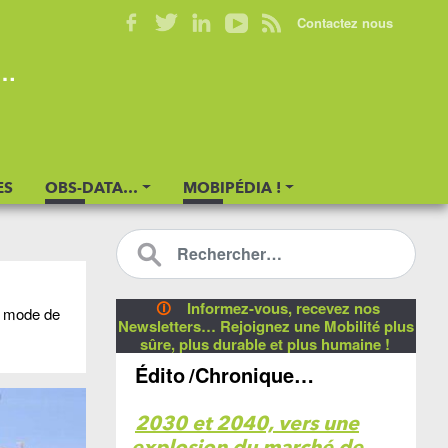
Contactez nous
s…
ES
OBS-DATA…
MOBIPÉDIA !
🛈
Informez-vous, recevez nos
 mode de
Newsletters… Rejoignez une Mobilité plus
sûre, plus durable et plus humaine !
Édito
/Chronique…
2030 et 2040, vers une
explosion du marché de