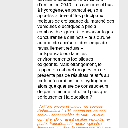
d’unités en 2040. Les camions et bus
à hydrogène, en particulier, sont
appelés à devenir les principaux
moteurs de croissance du marché des
véhicules électriques à pile à
combustible, grâce à leurs avantages
concurrentiels distincts – tels qu'une
autonomie accrue et des temps de
ravitaillement réduits –
indispensables dans les
environnements logistiques
exigeants. Mais étrangement, le
rapport du cabinet en question ne
présente pas de résultats relatifs au
moteur à combustion à hydrogène
alors que quantité de constructeurs,
de par le monde, étudient plus que
sérieusement la question ?
Vérifions encore et encore nos sources
d'informations !
L'IA comme les
réseaux
sociaux sont capables de tout… et leur
contraire. Donc, avant de liker, répondre, re-
poster, transférer, etc. restez vigilants !
Heureusement dans le secteur des Mobilités,