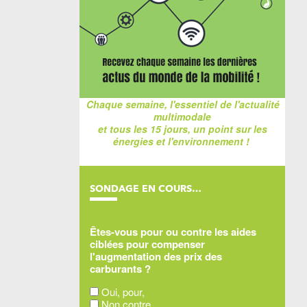
Chaque semaine, l'essentiel de l'actualité
multimodale
et tous les 15 jours, un point sur les
énergies et l'environnement !
SONDAGE EN COURS…
Êtes-vous pour ou contre les aides
ciblées pour compenser
l'augmentation des prix des
carburants ?
Oui, pour,
Non contre,