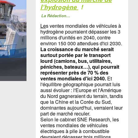
l'hydrogène
!
La Rédaction…
Le
s ventes mondiales de véhicules à
hydrogène pourraient dépasser les 3
millions d'unités en 2040, contre
environ 150 000 attendues d'ici 2030.
La croissance du marché serait
surtout portée par le transport
lourd (camions, bus, utilitaires,
péniches, bateaux…), qui pourrait
représenter près de 70 % des
ventes mondiales d'ici 2040.
Et
l'équilibre géographique pourrait luis
aussi évoluer : l'Europe et l'Amérique
du Nord gagneraient du terrain, tandis
que la Chine et la Corée du Sud,
dominantes aujourd'hui, verraient leur
part de marché reculer.
Selon le cabinet SNE Research, les
ventes mondiales de véhicules
électriques à pile à combustible
devraient dépasser trois millions