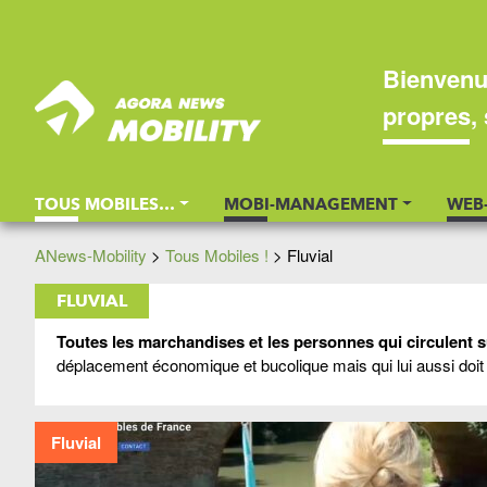
Bienvenu
propres, 
TOUS MOBILES…
MOBI-MANAGEMENT
WEB
ANews-Mobility
>
Tous Mobiles !
>
Fluvial
FLUVIAL
Toutes les marchandises et les personnes qui circulent sur
déplacement économique et bucolique mais qui lui aussi doit 
Fluvial