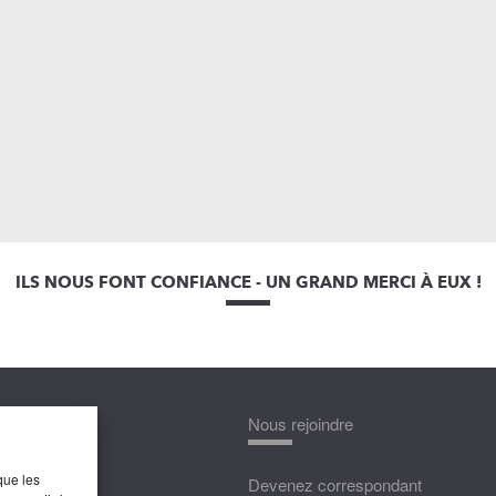
ILS NOUS FONT CONFIANCE - UN GRAND MERCI À EUX !
nnaître
Nous rejoindre
que les
édias
Devenez correspondant