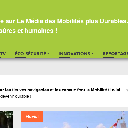
e sur Le Média des Mobilités plus Durable
sûres et humaines !
-TV
ÉCO-SÉCURITÉ
INNOVATIONS
REPORTAG
 les fleuves navigables et les canaux font la Mobilité fluvial.
Un
devenir durable !
Fluvial