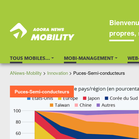
Bienvenu
propres, 
TOUS MOBILES…
MOBI-MANAGEMENT
WEB
ANews-Mobility
>
Innovation
>
Puces-Semi-conducteurs
Puces-Semi-conducteurs