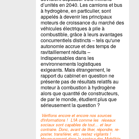
d’unités en 2040. Les camions et bus
à hydrogène, en particulier, sont
appelés à devenir les principaux
moteurs de croissance du marché des
véhicules électriques à pile à
combustible, grâce à leurs avantages
concurrentiels distincts – tels qu'une
autonomie accrue et des temps de
ravitaillement réduits –
indispensables dans les
environnements logistiques
exigeants. Mais étrangement, le
rapport du cabinet en question ne
présente pas de résultats relatifs au
moteur à combustion à hydrogène
alors que quantité de constructeurs,
de par le monde, étudient plus que
sérieusement la question ?
Vérifions encore et encore nos sources
d'informations !
L'IA comme les
réseaux
sociaux sont capables de tout… et leur
contraire. Donc, avant de liker, répondre, re-
poster, transférer, etc. restez vigilants !
Heureusement dans le secteur des Mobilités,