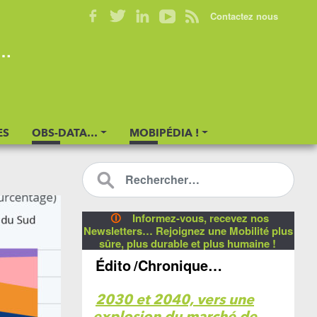
Contactez nous
s…
ES
OBS-DATA…
MOBIPÉDIA !
🛈
Informez-vous, recevez nos
Newsletters… Rejoignez une Mobilité plus
sûre, plus durable et plus humaine !
Édito
/Chronique…
2030 et 2040, vers une
explosion du marché de