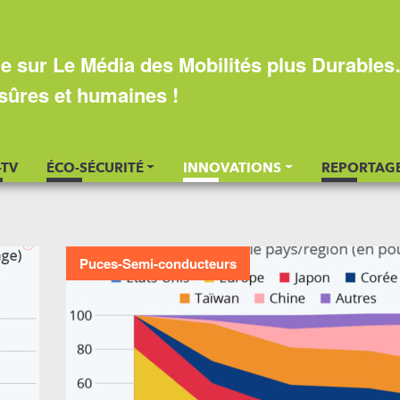
e sur Le Média des Mobilités plus Durable
sûres et humaines !
-TV
ÉCO-SÉCURITÉ
INNOVATIONS
REPORTAG
Puces-Semi-conducteurs