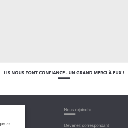
ILS NOUS FONT CONFIANCE - UN GRAND MERCI À EUX !
nnaître
Nous rejoindre
que les
édias
Devenez correspondant