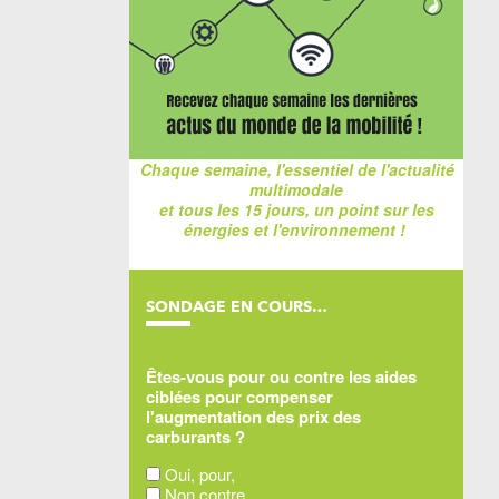
Chaque semaine, l'essentiel de l'actualité
multimodale
et tous les 15 jours, un point sur les
énergies et l'environnement !
SONDAGE EN COURS…
Êtes-vous pour ou contre les aides
ciblées pour compenser
l'augmentation des prix des
carburants ?
Oui, pour,
Non contre,