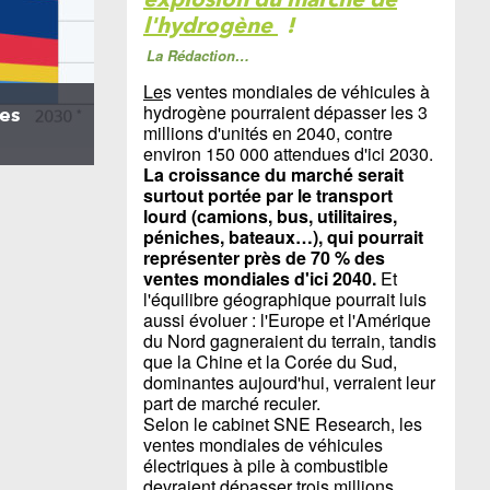
l'hydrogène
!
La Rédaction…
Le
s ventes mondiales de véhicules à
hydrogène pourraient dépasser les 3
les
millions d'unités en 2040, contre
environ 150 000 attendues d'ici 2030.
La croissance du marché serait
surtout portée par le transport
lourd (camions, bus, utilitaires,
péniches, bateaux…), qui pourrait
représenter près de 70 % des
ventes mondiales d'ici 2040.
Et
l'équilibre géographique pourrait luis
aussi évoluer : l'Europe et l'Amérique
du Nord gagneraient du terrain, tandis
que la Chine et la Corée du Sud,
dominantes aujourd'hui, verraient leur
part de marché reculer.
Selon le cabinet SNE Research, les
ventes mondiales de véhicules
électriques à pile à combustible
devraient dépasser trois millions