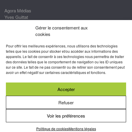
Agora Médias
Yves Guittat
Gérer le consentement aux
Nous rejoindre
cookies
Devenez correspondant
Pour offrir les meilleures expériences, nous utilisons des technologies
Rejoignez nos experts
telles que les cookies pour stocker et/ou accéder aux informations des
appareils. Le fait de consentir à ces technologies nous permettra de traiter
Devenez Partenaire
des données telles que le comportement de navigation ou les ID uniques
sur ce site. Le fait de ne pas consentir ou de retirer son consentement peut
Nous suivre
avoir un effet négatif sur certaines caractéristiques et fonctions.
Accepter
Abonnez-vous à nos newsletters
Refuser
Voir les préférences
Mentions légales
-
Conditions générales d’utilisation
-
Politiques
de cookies
Politique de cookies
Mentions légales