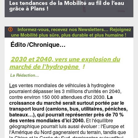
Les tendances de la Mobilité au fil de l’eau
grâce à Plans !
🛈
Informez-vous, recevez nos Newsletters… Rejoignez
une Mobilité plus sûre, plus durable et plus humaine !
Édito
/Chronique…
2030 et 2040, vers une explosion du
marché de l'hydrogène
!
La Rédaction…
Le
s ventes mondiales de véhicules à hydrogène
pourraient dépasser les 3 millions d'unités en 2040,
contre environ 150 000 attendues d'ici 2030.
La
croissance du marché serait surtout portée par le
transport lourd (camions, bus, utilitaires, péniches,
bateaux…), qui pourrait représenter près de 70 %
des ventes mondiales d'ici 2040.
Et l'équilibre
géographique pourrait luis aussi évoluer : l'Europe et
l'Amérique du Nord gagneraient du terrain, tandis que
la Chine et la Corée du Sud, dominantes aujourd'hui,