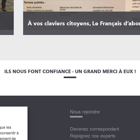
À vos claviers citoyens, Le Français d’abo
ILS NOUS FONT CONFIANCE - UN GRAND MERCI À EUX !
nnaître
Nous rejoindre
que les
édias
Devenez correspondant
 consentir à
ttat
Rejoignez nos experts
rtement de