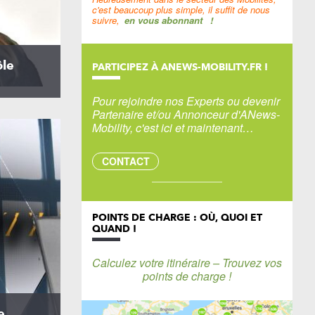
c'est beaucoup plus simple, il suffit de nous
suivre,
en vous abonnant
!
ôle
PARTICIPEZ À ANEWS-MOBILITY.FR !
Pour rejoindre nos Experts ou devenir
Partenaire et/ou Annonceur d'ANews-
Mobility, c'est ici et maintenant…
CONTACT
POINTS DE CHARGE : OÙ, QUOI ET
QUAND !
Calculez votre itinéraire – Trouvez vos
points de charge !
e