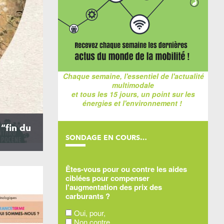
Chaque semaine, l'essentiel de l'actualité
multimodale
et tous les 15 jours, un point sur les
énergies et l'environnement !
“fin du
SONDAGE EN COURS…
Êtes-vous pour ou contre les aides
ciblées pour compenser
l'augmentation des prix des
carburants ?
Oui, pour,
Non contre,