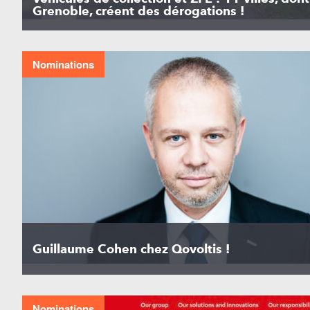
Grenoble, créent des dérogations !
Nominations
Guillaume Cohen chez Qovoltis !
Nominations