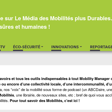
e sur Le Média des Mobilités plus Durable
sûres et humaines !
-TV
ÉCO-SÉCURITÉ
INNOVATIONS
REPORTAG
savoirs et tous les outils indispensables à tout Mobility Manager 
 ou encore d’une collectivité locale, d’une intercommunalité, d’
da, nos “voix” de la mobilité sous forme de podcast (un ABCDaire, une
Mobilités
, une librairie, de nouveaux sites, etc ; bref de quoi vous acc
ilités.
Pour tout savoir des Mobilités, c’est ici !