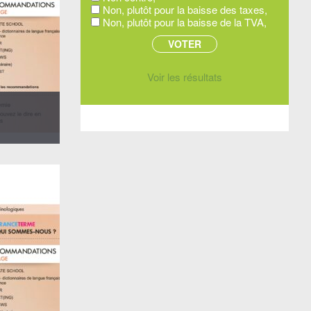
Non, plutôt pour la baisse des taxes,
Non, plutôt pour la baisse de la TVA,
Voir les résultats