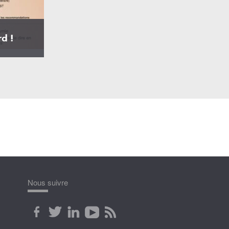
rd !
Nous suivre