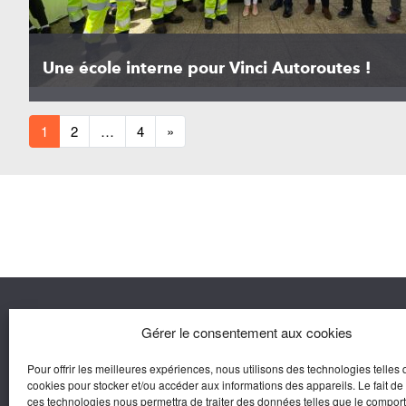
Une école interne pour Vinci Autoroutes !
1
2
…
4
»
Nous co
Gérer le consentement aux cookies
Pour offrir les meilleures expériences, nous utilisons des technologies telles 
Agora M
cookies pour stocker et/ou accéder aux informations des appareils. Le fait de
Yves Gui
ces technologies nous permettra de traiter des données telles que le compo