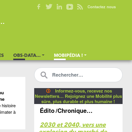
Contactez nous
s…
ES
OBS-DATA…
MOBIPÉDIA !
🛈
Informez-vous, recevez nos
ou
Newsletters… Rejoignez une Mobilité plus
une
sûre, plus durable et plus humaine !
 histoire
Édito
/Chronique…
limater à
2030 et 2040, vers une
explosion du marché de