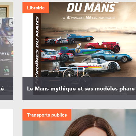
Librairie
té
Le Mans mythique et ses modèles phare 
Transports publics