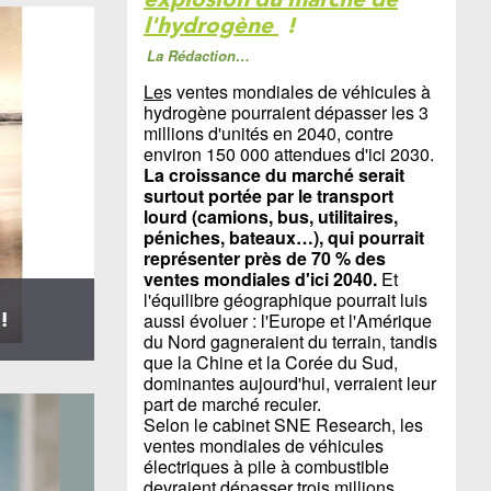
l'hydrogène
!
La Rédaction…
Le
s ventes mondiales de véhicules à
hydrogène pourraient dépasser les 3
millions d'unités en 2040, contre
environ 150 000 attendues d'ici 2030.
La croissance du marché serait
surtout portée par le transport
lourd (camions, bus, utilitaires,
péniches, bateaux…), qui pourrait
représenter près de 70 % des
ventes mondiales d'ici 2040.
Et
l'équilibre géographique pourrait luis
!
aussi évoluer : l'Europe et l'Amérique
du Nord gagneraient du terrain, tandis
que la Chine et la Corée du Sud,
dominantes aujourd'hui, verraient leur
part de marché reculer.
Selon le cabinet SNE Research, les
ventes mondiales de véhicules
électriques à pile à combustible
devraient dépasser trois millions