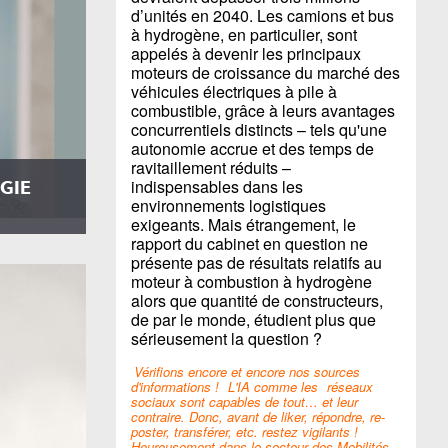
d’unités en 2040. Les camions et bus
à hydrogène, en particulier, sont
appelés à devenir les principaux
moteurs de croissance du marché des
véhicules électriques à pile à
combustible, grâce à leurs avantages
concurrentiels distincts – tels qu'une
autonomie accrue et des temps de
ravitaillement réduits –
indispensables dans les
 GIE
environnements logistiques
exigeants. Mais étrangement, le
rapport du cabinet en question ne
présente pas de résultats relatifs au
moteur à combustion à hydrogène
alors que quantité de constructeurs,
de par le monde, étudient plus que
sérieusement la question ?
Vérifions encore et encore nos sources
d'informations !
L'IA comme les
réseaux
sociaux sont capables de tout… et leur
contraire. Donc, avant de liker, répondre, re-
poster, transférer, etc. restez vigilants !
Heureusement dans le secteur des Mobilités,