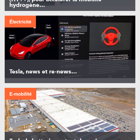
hydrogène…
Électricité
Tesla, news et re-news…
E-mobilité