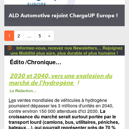
ALD Automotive rejoint ChargeUP Europe !
1
2
…
5
»
🛈
Informez-vous, recevez nos Newsletters… Rejoignez
une Mobilité plus sûre, plus durable et plus humaine !
Édito
/Chronique…
2030 et 2040, vers une explosion du
marché de l'hydrogène
!
La Rédaction…
Le
s ventes mondiales de véhicules à hydrogène
pourraient dépasser les 3 millions d'unités en 2040,
contre environ 150 000 attendues d'ici 2030.
La
croissance du marché serait surtout portée par le
transport lourd (camions, bus, utilitaires, péniches,
bateaux…), qui pourrait représenter près de 70 %