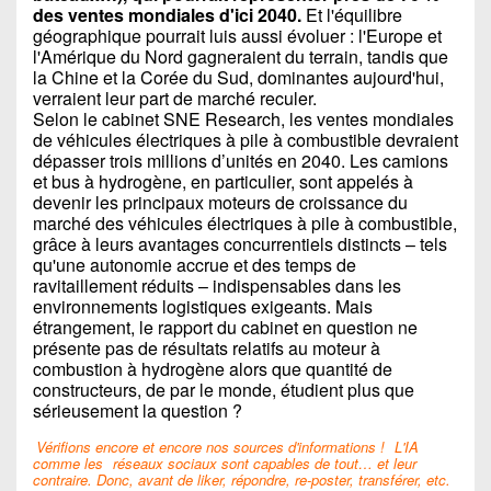
des ventes mondiales d'ici 2040.
Et l'équilibre
géographique pourrait luis aussi évoluer : l'Europe et
l'Amérique du Nord gagneraient du terrain, tandis que
la Chine et la Corée du Sud, dominantes aujourd'hui,
verraient leur part de marché reculer.
Selon le cabinet SNE Research, les ventes mondiales
de véhicules électriques à pile à combustible devraient
dépasser trois millions d’unités en 2040. Les camions
et bus à hydrogène, en particulier, sont appelés à
devenir les principaux moteurs de croissance du
marché des véhicules électriques à pile à combustible,
grâce à leurs avantages concurrentiels distincts – tels
qu'une autonomie accrue et des temps de
ravitaillement réduits – indispensables dans les
environnements logistiques exigeants. Mais
étrangement, le rapport du cabinet en question ne
présente pas de résultats relatifs au moteur à
combustion à hydrogène alors que quantité de
constructeurs, de par le monde, étudient plus que
sérieusement la question ?
Vérifions encore et encore nos sources d'informations !
L'IA
comme les
réseaux sociaux sont capables de tout… et leur
contraire. Donc, avant de liker, répondre, re-poster, transférer, etc.