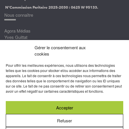
N°Commission Paritaire 2025-2030 :
0625 W 95133.
Nous connaître
Agora Médias
Yves Guittat
Gérer le consentement aux
Nous rejoindre
cookies
Devenez correspondant
Pour offrir les meilleures expériences, nous utilisons des technologies
Rejoignez nos experts
telles que les cookies pour stocker et/ou accéder aux informations des
appareils. Le fait de consentir à ces technologies nous permettra de traiter
Devenez Partenaire
des données telles que le comportement de navigation ou les ID uniques
sur ce site. Le fait de ne pas consentir ou de retirer son consentement peut
Nous suivre
avoir un effet négatif sur certaines caractéristiques et fonctions.
Accepter
Abonnez-vous à nos newsletters
Refuser