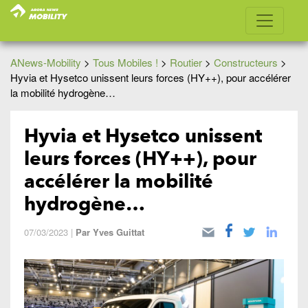
ANews-Mobility
>
Tous Mobiles !
>
Routier
>
Constructeurs
>
Hyvia et Hysetco unissent leurs forces (HY++), pour accélérer
la mobilité hydrogène…
Hyvia et Hysetco unissent
leurs forces (HY++), pour
accélérer la mobilité
hydrogène…
07/03/2023
|
Par
Yves Guittat