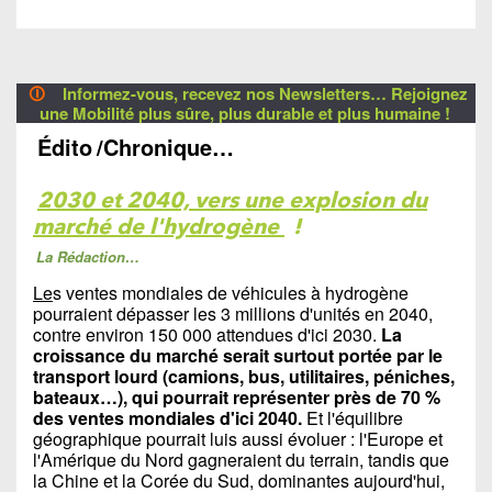
🛈
Informez-vous, recevez nos Newsletters… Rejoignez
une Mobilité plus sûre, plus durable et plus humaine !
Édito
/Chronique…
2030 et 2040, vers une explosion du
marché de l'hydrogène
!
La Rédaction…
Le
s ventes mondiales de véhicules à hydrogène
pourraient dépasser les 3 millions d'unités en 2040,
contre environ 150 000 attendues d'ici 2030.
La
croissance du marché serait surtout portée par le
transport lourd (camions, bus, utilitaires, péniches,
bateaux…), qui pourrait représenter près de 70 %
des ventes mondiales d'ici 2040.
Et l'équilibre
géographique pourrait luis aussi évoluer : l'Europe et
l'Amérique du Nord gagneraient du terrain, tandis que
la Chine et la Corée du Sud, dominantes aujourd'hui,