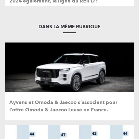
2024 également, la ligne du RER D !
DANS LA MÊME RUBRIQUE
Ayvens et Omoda & Jaecoo s’associent pour
l’offre Omoda & Jaecoo Lease en France.