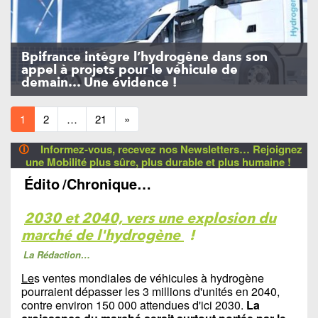
Bpifrance intègre l’hydrogène dans son
appel à projets pour le véhicule de
demain… Une évidence !
1
2
…
21
»
🛈
Informez-vous, recevez nos Newsletters… Rejoignez
une Mobilité plus sûre, plus durable et plus humaine !
Édito
/Chronique…
2030 et 2040, vers une explosion du
marché de l'hydrogène
!
La Rédaction…
Le
s ventes mondiales de véhicules à hydrogène
pourraient dépasser les 3 millions d'unités en 2040,
contre environ 150 000 attendues d'ici 2030.
La