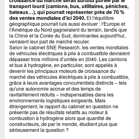
croissance du marché serait surtout portée par le
transport lourd (camions, bus, utilitaires, péniches,
bateaux…), qui pourrait représenter près de 70 %
des ventes mondiales d'ici 2040.
Et l'équilibre
géographique pourrait luis aussi évoluer : l'Europe et
l'Amérique du Nord gagneraient du terrain, tandis que
la Chine et la Corée du Sud, dominantes aujourd'hui,
verraient leur part de marché reculer.
Selon le cabinet SNE Research, les ventes mondiales
de véhicules électriques à pile à combustible devraient
dépasser trois millions d’unités en 2040. Les camions
et bus à hydrogène, en particulier, sont appelés à
devenir les principaux moteurs de croissance du
marché des véhicules électriques à pile à combustible,
grâce à leurs avantages concurrentiels distincts – tels
qu'une autonomie accrue et des temps de
ravitaillement réduits – indispensables dans les
environnements logistiques exigeants. Mais
étrangement, le rapport du cabinet en question ne
présente pas de résultats relatifs au moteur à
combustion à hydrogène alors que quantité de
constructeurs, de par le monde, étudient plus que
sérieusement la question ?