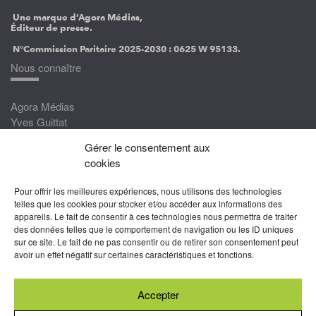
Une marque d’Agora Médias,
Éditeur de presse.
N°Commission Paritaire 2025-2030 :
0625 W 95133.
Nous connaître
Agora Médias
Yves Guittat
Gérer le consentement aux
Nous rejoindre
cookies
Devenez correspondant
Pour offrir les meilleures expériences, nous utilisons des technologies
Rejoignez nos experts
telles que les cookies pour stocker et/ou accéder aux informations des
appareils. Le fait de consentir à ces technologies nous permettra de traiter
Devenez Partenaire
des données telles que le comportement de navigation ou les ID uniques
sur ce site. Le fait de ne pas consentir ou de retirer son consentement peut
Nous suivre
avoir un effet négatif sur certaines caractéristiques et fonctions.
Accepter