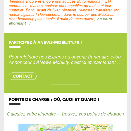
Vérifions encore et encore nos sources d'informations !
L'IA
comme les
réseaux sociaux sont capables de tout… et leur
contraire. Donc, avant de liker, répondre, re-poster, transférer, etc.
restez vigilants ! Heureusement dans le secteur des Mobilités,
c'est beaucoup plus simple, il suffit de nous suivre,
en vous
abonnant
!
PARTICIPEZ À ANEWS-MOBILITY.FR !
Pour rejoindre nos Experts ou devenir Partenaire et/ou
Annonceur d'ANews-Mobility, c'est ici et maintenant…
CONTACT
POINTS DE CHARGE : OÙ, QUOI ET QUAND !
Calculez votre itinéraire – Trouvez vos points de charge !