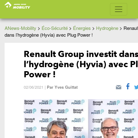
ANews-Mobility
>
Éco-Sécurité
>
Énergies
>
Hydrogène
>
Renault
dans l’hydrogène (Hyvia) avec Plug Power !
Renault Group investit dan
l’hydrogène (Hyvia) avec P
Power !
02/06/2021
|
Par
Yves Guittat