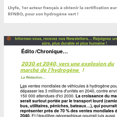
Lhyfe, 1er acteur français à obtenir la certification 
RFNBO, pour son hydrogène vert !
🛈
Informez-vous, recevez nos Newsletters… Rejoignez une
sûre, plus durable et plus humaine !
Édito
/Chronique…
2030 et 2040, vers une explosion du
marché de l'hydrogène
!
La Rédaction…
Le
s ventes mondiales de véhicules à hydrogène pou
dépasser les 3 millions d'unités en 2040, contre env
150 000 attendues d'ici 2030.
La croissance du ma
serait surtout portée par le transport lourd (cami
bus, utilitaires, péniches, bateaux…), qui pourrait
représenter près de 70 % des ventes mondiales d'
2040.
Et l'équilibre géographique pourrait luis aussi