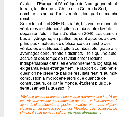
évoluer : l'Europe et l'Amérique du Nord gagneraien
terrain, tandis que la Chine et la Corée du Sud,
dominantes aujourd'hui, verraient leur part de march
reculer.
Selon le cabinet SNE Research, les ventes mondial
véhicules électriques à pile à combustible devraient
dépasser trois millions d’unités en 2040. Les camion
bus à hydrogène, en particulier, sont appelés à deven
principaux moteurs de croissance du marché des
véhicules électriques à pile à combustible, grâce à l
avantages concurrentiels distincts – tels qu'une aut
accrue et des temps de ravitaillement réduits –
indispensables dans les environnements logistiques
exigeants. Mais étrangement, le rapport du cabinet 
question ne présente pas de résultats relatifs au mot
combustion à hydrogène alors que quantité de
constructeurs, de par le monde, étudient plus que
sérieusement la question ?
Vérifions encore et encore nos sources d'informations !
L'IA 
les
réseaux sociaux sont capables de tout… et leur contraire. 
avant de liker, répondre, re-poster, transférer, etc. restez vigilant
Heureusement dans le secteur des Mobilités, c'est beaucoup pl
simple, il suffit de nous suivre,
en vous abonnant
!