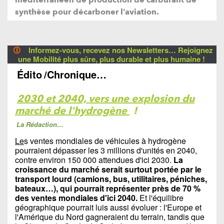
synthèse pour décarboner l’aviation.
🛈
Informez-vous, recevez nos Newsletters… Rejoignez
une Mobilité plus sûre, plus durable et plus humaine !
Édito
/Chronique…
2030 et 2040, vers une explosion du
marché de l'hydrogène
!
La Rédaction…
Le
s ventes mondiales de véhicules à hydrogène
pourraient dépasser les 3 millions d'unités en 2040,
contre environ 150 000 attendues d'ici 2030.
La
croissance du marché serait surtout portée par le
transport lourd (camions, bus, utilitaires, péniches,
bateaux…), qui pourrait représenter près de 70 %
des ventes mondiales d'ici 2040.
Et l'équilibre
géographique pourrait luis aussi évoluer : l'Europe et
l'Amérique du Nord gagneraient du terrain, tandis que