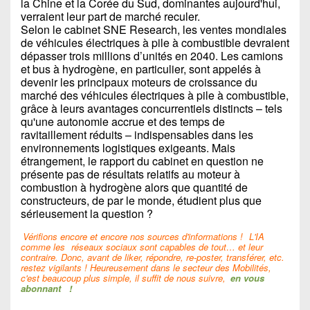
la Chine et la Corée du Sud, dominantes aujourd'hui,
verraient leur part de marché reculer.
Selon le cabinet SNE Research, les ventes mondiales
de véhicules électriques à pile à combustible devraient
dépasser trois millions d’unités en 2040. Les camions
et bus à hydrogène, en particulier, sont appelés à
devenir les principaux moteurs de croissance du
marché des véhicules électriques à pile à combustible,
grâce à leurs avantages concurrentiels distincts – tels
qu'une autonomie accrue et des temps de
ravitaillement réduits – indispensables dans les
environnements logistiques exigeants. Mais
étrangement, le rapport du cabinet en question ne
présente pas de résultats relatifs au moteur à
combustion à hydrogène alors que quantité de
constructeurs, de par le monde, étudient plus que
sérieusement la question ?
Vérifions encore et encore nos sources d'informations !
L'IA
comme les
réseaux sociaux sont capables de tout… et leur
contraire. Donc, avant de liker, répondre, re-poster, transférer, etc.
restez vigilants ! Heureusement dans le secteur des Mobilités,
c'est beaucoup plus simple, il suffit de nous suivre,
en vous
abonnant
!