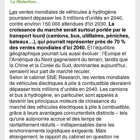
La Rédaction…
Le
s ventes mondiales de véhicules à hydrogène
pourraient dépasser les 3 millions d'unités en 2040,
contre environ 150 000 attendues d'ici 2030.
La
croissance du marché serait surtout portée par le
transport lourd (camions, bus, utilitaires, péniches,
bateaux…), qui pourrait représenter près de 70 %
des ventes mondiales d'ici 2040.
Et l'équilibre
géographique pourrait luis aussi évoluer : l'Europe et
l'Amérique du Nord gagneraient du terrain, tandis que
la Chine et la Corée du Sud, dominantes aujourd'hui,
verraient leur part de marché reculer.
Selon le cabinet SNE Research, les ventes mondiales
de véhicules électriques à pile à combustible devraient
dépasser trois millions d’unités en 2040. Les camions
et bus à hydrogène, en particulier, sont appelés à
devenir les principaux moteurs de croissance du
marché des véhicules électriques à pile à combustible,
grâce à leurs avantages concurrentiels distincts – tels
qu'une autonomie accrue et des temps de
ravitaillement réduits – indispensables dans les
environnements logistiques exigeants. Mais
étrangement, le rapport du cabinet en question ne