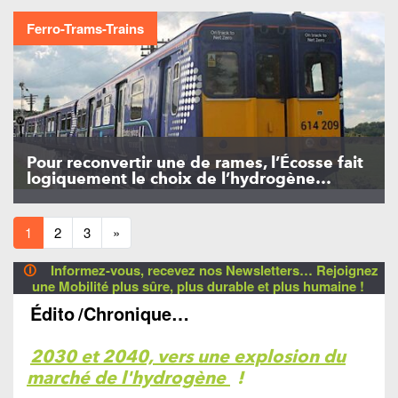
Ferro-Trams-Trains
Pour reconvertir une de rames, l’Écosse fait
logiquement le choix de l’hydrogène…
1
2
3
»
🛈
Informez-vous, recevez nos Newsletters… Rejoignez
une Mobilité plus sûre, plus durable et plus humaine !
Édito
/Chronique…
2030 et 2040, vers une explosion du
marché de l'hydrogène
!