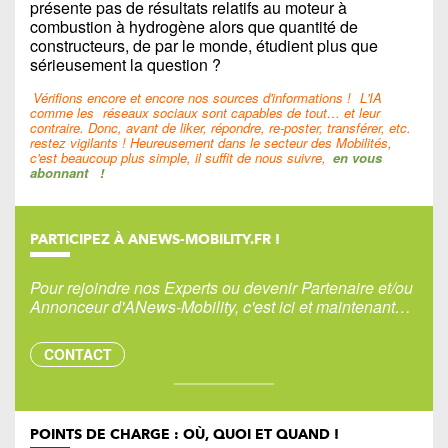
présente pas de résultats relatifs au moteur à
combustion à hydrogène alors que quantité de
constructeurs, de par le monde, étudient plus que
sérieusement la question ?
Vérifions encore et encore nos sources d'informations !
L'IA
comme les
réseaux sociaux sont capables de tout… et leur
contraire. Donc, avant de liker, répondre, re-poster, transférer, etc.
restez vigilants ! Heureusement dans le secteur des Mobilités,
c'est beaucoup plus simple, il suffit de nous suivre,
en vous
abonnant
!
PARTICIPEZ À ANEWS-MOBILITY.FR !
Pour rejoindre nos Experts ou devenir Partenaire et/ou
Annonceur d'ANews-Mobility, c'est ici et maintenant…
CONTACT
POINTS DE CHARGE : OÙ, QUOI ET QUAND !