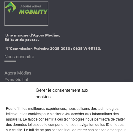
Une marque d’Agora Médias,
Éditeur de presse.
N°Commission Paritaire 2025-2030 :
0625 W 95133.
Nous connaître
Agora Médias
Yves Guittat
Gérer le consentement aux
Nous rejoindre
cookies
Devenez correspondant
Pour offrir les meilleures expériences, nous utilisons des technologies
Rejoignez nos experts
telles que les cookies pour stocker et/ou accéder aux informations des
appareils. Le fait de consentir à ces technologies nous permettra de traiter
Devenez Partenaire
des données telles que le comportement de navigation ou les ID uniques
sur ce site. Le fait de ne pas consentir ou de retirer son consentement peut
Nous suivre