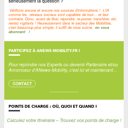
sérieusement la question ?
Vérifions encore et encore nos sources d'informations !
L'IA
comme les
réseaux sociaux sont capables de tout… et leur
contraire. Donc, avant de liker, répondre, re-poster, transférer, etc.
restez vigilants ! Heureusement dans le secteur des Mobilités,
c'est beaucoup plus simple, il suffit de nous suivre,
en vous
abonnant
!
PARTICIPEZ À ANEWS-MOBILITY.FR !
Pour rejoindre nos Experts ou devenir Partenaire et/ou
Annonceur d'ANews-Mobility, c'est ici et maintenant…
CONTACT
POINTS DE CHARGE : OÙ, QUOI ET QUAND !
Calculez votre itinéraire – Trouvez vos points de charge !