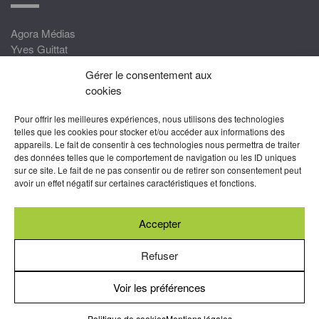
Agora Médias
Yves Guittat
Gérer le consentement aux
Nous rejoindre
cookies
Devenez correspondant
Pour offrir les meilleures expériences, nous utilisons des technologies
Rejoignez nos experts
telles que les cookies pour stocker et/ou accéder aux informations des
appareils. Le fait de consentir à ces technologies nous permettra de traiter
Devenez Partenaire
des données telles que le comportement de navigation ou les ID uniques
sur ce site. Le fait de ne pas consentir ou de retirer son consentement peut
Nous suivre
avoir un effet négatif sur certaines caractéristiques et fonctions.
Accepter
Abonnez-vous à nos newsletters
Refuser
Mentions légales
-
Conditions générales d’utilisation
Voir les préférences
-
Politiques
de cookies
Politique de cookies
Mentions légales