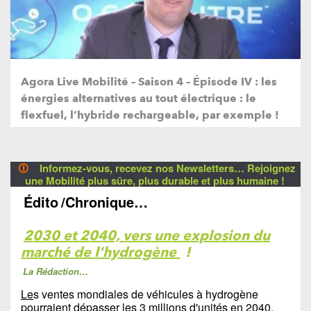
Agora Live Mobilité – Saison 4 – Épisode IV : les
énergies alternatives au tout électrique : le
flexfuel, l’hybride rechargeable, par exemple !
🛈
Informez-vous, recevez nos Newsletters… Rejoignez
une Mobilité plus sûre, plus durable et plus humaine !
Édito
/Chronique…
2030 et 2040, vers une explosion du
marché de l'hydrogène
!
La Rédaction…
Le
s ventes mondiales de véhicules à hydrogène
pourraient dépasser les 3 millions d'unités en 2040,