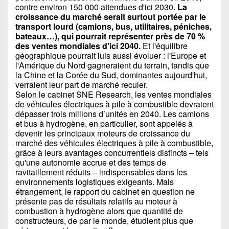
contre environ 150 000 attendues d'ici 2030.
La
croissance du marché serait surtout portée par le
transport lourd (camions, bus, utilitaires, péniches,
bateaux…), qui pourrait représenter près de 70 %
des ventes mondiales d'ici 2040.
Et l'équilibre
géographique pourrait luis aussi évoluer : l'Europe et
l'Amérique du Nord gagneraient du terrain, tandis que
la Chine et la Corée du Sud, dominantes aujourd'hui,
verraient leur part de marché reculer.
Selon le cabinet SNE Research, les ventes mondiales
de véhicules électriques à pile à combustible devraient
dépasser trois millions d’unités en 2040. Les camions
et bus à hydrogène, en particulier, sont appelés à
devenir les principaux moteurs de croissance du
marché des véhicules électriques à pile à combustible,
grâce à leurs avantages concurrentiels distincts – tels
qu'une autonomie accrue et des temps de
ravitaillement réduits – indispensables dans les
environnements logistiques exigeants. Mais
étrangement, le rapport du cabinet en question ne
présente pas de résultats relatifs au moteur à
combustion à hydrogène alors que quantité de
constructeurs, de par le monde, étudient plus que