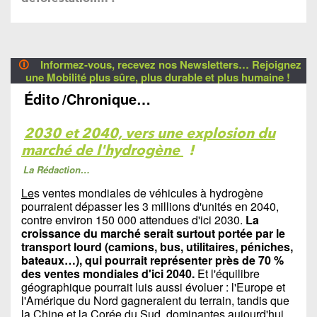
🛈
Informez-vous, recevez nos Newsletters… Rejoignez
une Mobilité plus sûre, plus durable et plus humaine !
Édito
/Chronique…
2030 et 2040, vers une explosion du
marché de l'hydrogène
!
La Rédaction…
Le
s ventes mondiales de véhicules à hydrogène
pourraient dépasser les 3 millions d'unités en 2040,
contre environ 150 000 attendues d'ici 2030.
La
croissance du marché serait surtout portée par le
transport lourd (camions, bus, utilitaires, péniches,
bateaux…), qui pourrait représenter près de 70 %
des ventes mondiales d'ici 2040.
Et l'équilibre
géographique pourrait luis aussi évoluer : l'Europe et
l'Amérique du Nord gagneraient du terrain, tandis que
la Chine et la Corée du Sud, dominantes aujourd'hui,