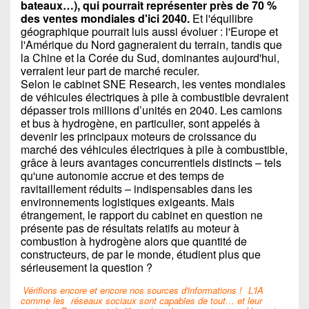
bateaux…), qui pourrait représenter près de 70 %
des ventes mondiales d'ici 2040.
Et l'équilibre
géographique pourrait luis aussi évoluer : l'Europe et
l'Amérique du Nord gagneraient du terrain, tandis que
la Chine et la Corée du Sud, dominantes aujourd'hui,
verraient leur part de marché reculer.
Selon le cabinet SNE Research, les ventes mondiales
de véhicules électriques à pile à combustible devraient
dépasser trois millions d’unités en 2040. Les camions
et bus à hydrogène, en particulier, sont appelés à
devenir les principaux moteurs de croissance du
marché des véhicules électriques à pile à combustible,
grâce à leurs avantages concurrentiels distincts – tels
qu'une autonomie accrue et des temps de
ravitaillement réduits – indispensables dans les
environnements logistiques exigeants. Mais
étrangement, le rapport du cabinet en question ne
présente pas de résultats relatifs au moteur à
combustion à hydrogène alors que quantité de
constructeurs, de par le monde, étudient plus que
sérieusement la question ?
Vérifions encore et encore nos sources d'informations !
L'IA
comme les
réseaux sociaux sont capables de tout… et leur