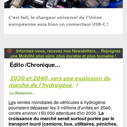
C’est fait, le chargeur universel de l’Union
européenne aura bien un connecteur USB-C !
🛈
Informez-vous, recevez nos Newsletters… Rejoignez
une Mobilité plus sûre, plus durable et plus humaine !
Édito
/Chronique…
2030 et 2040, vers une explosion du
marché de l'hydrogène
!
La Rédaction…
Le
s ventes mondiales de véhicules à hydrogène
pourraient dépasser les 3 millions d'unités en 2040,
contre environ 150 000 attendues d'ici 2030.
La
croissance du marché serait surtout portée par le
transport lourd (camions, bus, utilitaires, péniches,