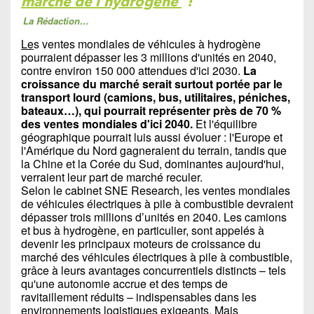
marché de l'hydrogène
!
La Rédaction…
Le
s ventes mondiales de véhicules à hydrogène
pourraient dépasser les 3 millions d'unités en 2040,
contre environ 150 000 attendues d'ici 2030.
La
croissance du marché serait surtout portée par le
transport lourd (camions, bus, utilitaires, péniches,
bateaux…), qui pourrait représenter près de 70 %
des ventes mondiales d'ici 2040.
Et l'équilibre
géographique pourrait luis aussi évoluer : l'Europe et
l'Amérique du Nord gagneraient du terrain, tandis que
la Chine et la Corée du Sud, dominantes aujourd'hui,
verraient leur part de marché reculer.
Selon le cabinet SNE Research, les ventes mondiales
de véhicules électriques à pile à combustible devraient
dépasser trois millions d’unités en 2040. Les camions
et bus à hydrogène, en particulier, sont appelés à
devenir les principaux moteurs de croissance du
marché des véhicules électriques à pile à combustible,
grâce à leurs avantages concurrentiels distincts – tels
qu'une autonomie accrue et des temps de
ravitaillement réduits – indispensables dans les
environnements logistiques exigeants. Mais