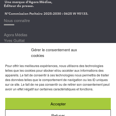
Une marque d’Agora Médias,
Éditeur de presse.
N°Commission Paritaire 2025-2030 :
0625 W 95133.
Nous connaître
Agora Médias
Yves Guittat
Gérer le consentement aux
Nous rejoindre
cookies
Devenez correspondant
Pour offrir les meilleures expériences, nous utilisons des technologies
Rejoignez nos experts
telles que les cookies pour stocker et/ou accéder aux informations des
appareils. Le fait de consentir à ces technologies nous permettra de traiter
Devenez Partenaire
des données telles que le comportement de navigation ou les ID uniques
sur ce site. Le fait de ne pas consentir ou de retirer son consentement peut
Nous suivre
avoir un effet négatif sur certaines caractéristiques et fonctions.
Accepter
Abonnez-vous à nos newsletters
Refuser