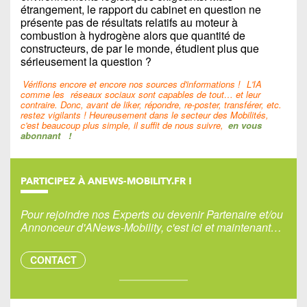
étrangement, le rapport du cabinet en question ne
présente pas de résultats relatifs au moteur à
combustion à hydrogène alors que quantité de
constructeurs, de par le monde, étudient plus que
sérieusement la question ?
Vérifions encore et encore nos sources d'informations !
L'IA
comme les
réseaux sociaux sont capables de tout… et leur
contraire. Donc, avant de liker, répondre, re-poster, transférer, etc.
restez vigilants ! Heureusement dans le secteur des Mobilités,
c'est beaucoup plus simple, il suffit de nous suivre,
en vous
abonnant
!
PARTICIPEZ À ANEWS-MOBILITY.FR !
Pour rejoindre nos Experts ou devenir Partenaire et/ou
Annonceur d'ANews-Mobility, c'est ici et maintenant…
CONTACT