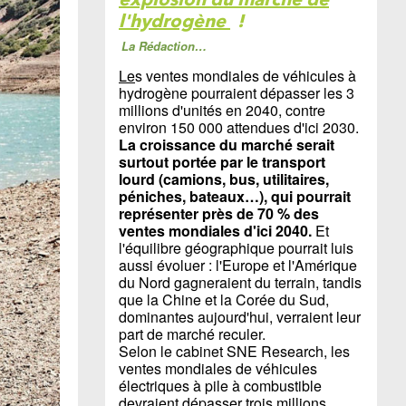
l'hydrogène
!
La Rédaction…
Le
s ventes mondiales de véhicules à
hydrogène pourraient dépasser les 3
millions d'unités en 2040, contre
environ 150 000 attendues d'ici 2030.
La croissance du marché serait
surtout portée par le transport
lourd (camions, bus, utilitaires,
péniches, bateaux…), qui pourrait
représenter près de 70 % des
ventes mondiales d'ici 2040.
Et
l'équilibre géographique pourrait luis
aussi évoluer : l'Europe et l'Amérique
du Nord gagneraient du terrain, tandis
que la Chine et la Corée du Sud,
dominantes aujourd'hui, verraient leur
part de marché reculer.
Selon le cabinet SNE Research, les
ventes mondiales de véhicules
électriques à pile à combustible
devraient dépasser trois millions