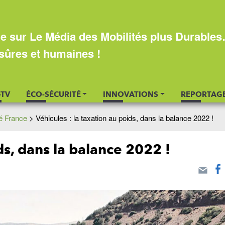
e sur Le Média des Mobilités plus Durable
sûres et humaines !
-TV
ÉCO-SÉCURITÉ
INNOVATIONS
REPORTAG
té France
>
Véhicules : la taxation au poids, dans la balance 2022 !
ds, dans la balance 2022 !