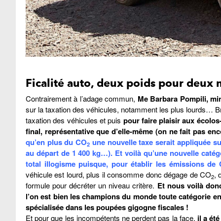
Ficalité auto, deux poids pour deux 
Contrairement à l’adage commun,
Me Barbara Pompili, min
sur la taxation des véhicules, notamment les plus lourds… Br
taxation des véhicules et puis
pour faire plaisir aux écol
final, représentative que d’elle-même (on ne fait pas e
qu’en plus du CO
une nouvelle taxe serait appliquée su
2
au départ de 1 400 kg…). Et voilà qu’une nouvelle catég
total illogisme puisque, pour établir les émissions de
véhicule est lourd, plus il consomme donc dégage de CO
, 
2
formule pour décréter un niveau critère.
Et nous voilà don
l’on est bien les champions du monde toute catégorie en
spécialisée dans les poupées gigogne fiscales !
Et pour que les incompétents ne perdent pas la face,
il a ét