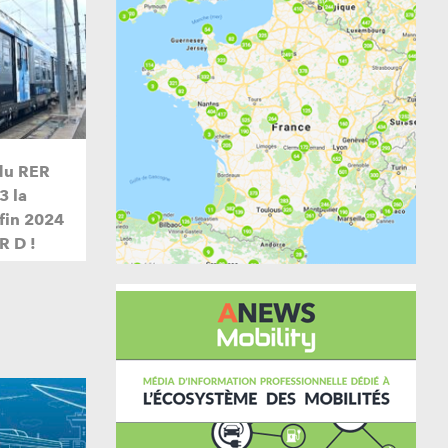
du RER
3 la
 fin 2024
R D !