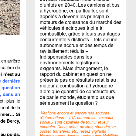
d’unités en 2040. Les camions et bus
à hydrogène, en particulier, sont
appelés à devenir les principaux
moteurs de croissance du marché des
véhicules électriques à pile à
combustible, grâce à leurs avantages
concurrentiels distincts – tels qu'une
autonomie accrue et des temps de
ravitaillement réduits –
indispensables dans les
 en arrière
environnements logistiques
matière de
exigeants. Mais étrangement, le
rapport du cabinet en question ne
i n’est au
présente pas de résultats relatifs au
e dernière
moteur à combustion à hydrogène
é question
alors que quantité de constructeurs,
e, dans un
de par le monde, étudient plus que
t, plus le
sérieusement la question ?
ment de la
Vérifions encore et encore nos sources
remier… Si
d'informations !
L'IA comme les
réseaux
ode Bercy,
sociaux sont capables de tout… et leur
contraire. Donc, avant de liker, répondre, re-
poster, transférer, etc. restez vigilants !
 au poids,
Heureusement dans le secteur des Mobilités,