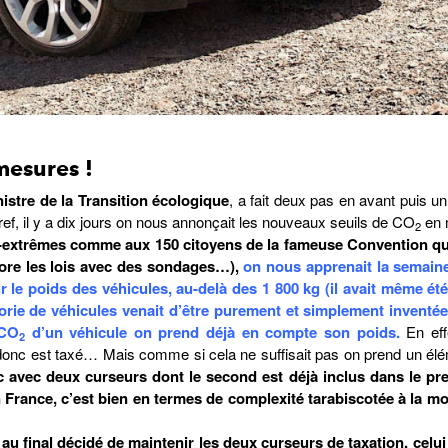
mesures !
istre de la Transition écologique
, a fait deux pas en avant puis un
ef, il y a dix jours on nous annonçait les nouveaux seuils de CO
en 
2
os-extrêmes comme aux 150 citoyens de la fameuse Convention qu
ncore les lois avec des sondages…),
on nous apprenait la semain
r le poids des véhicules, au-delà des 1 800 kg (il avait même ét
orie de véhicules venait d’être purement et simplement inventé
 CO
d’un véhicule on prend déjà en compte son poids.
En effe
2
donc est taxé… Mais comme si cela ne suffisait pas on prend un élé
c avec deux curseurs dont le second est déjà inclus dans le p
 France, c’est bien en termes de complexité tarabiscotée à la m
é au final décidé de maintenir les deux curseurs de taxation, celui