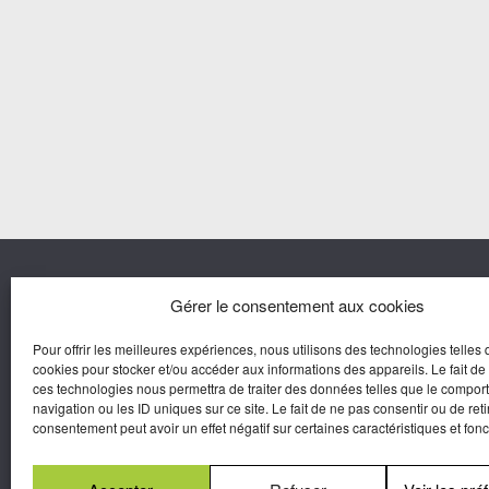
Nous co
Gérer le consentement aux cookies
Pour offrir les meilleures expériences, nous utilisons des technologies telles 
Agora M
cookies pour stocker et/ou accéder aux informations des appareils. Le fait de
Yves Gui
ces technologies nous permettra de traiter des données telles que le compo
Une marque d’Agora Médias,
navigation ou les ID uniques sur ce site. Le fait de ne pas consentir ou de reti
Éditeur de presse.
consentement peut avoir un effet négatif sur certaines caractéristiques et fonc
N°Commission Paritaire 2025-2030 :
0625
W 95133.