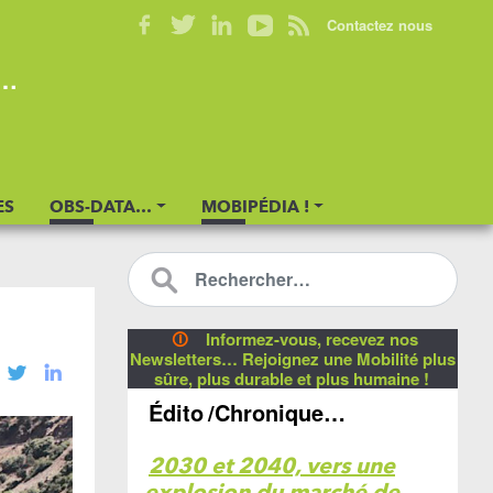
Contactez nous
s…
ES
OBS-DATA…
MOBIPÉDIA !
🛈
Informez-vous, recevez nos
Newsletters… Rejoignez une Mobilité plus
sûre, plus durable et plus humaine !
Édito
/Chronique…
2030 et 2040, vers une
explosion du marché de