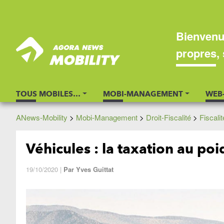
Bienvenu
propres, 
TOUS MOBILES…
MOBI-MANAGEMENT
WEB
ANews-Mobility
>
Mobi-Management
>
Droit-Fiscalité
>
Fiscali
Véhicules : la taxation au poi
19/10/2020
|
Par
Yves Guittat