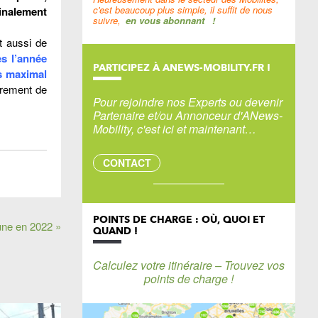
c'est beaucoup plus simple, il suffit de nous
inalement
suivre,
en vous abonnant
!
it aussi de
s l’année
PARTICIPEZ À ANEWS-MOBILITY.FR !
us maximal
irement de
Pour rejoindre nos Experts ou devenir
Partenaire et/ou Annonceur d'ANews-
Mobility, c'est ici et maintenant…
CONTACT
POINTS DE CHARGE : OÙ, QUOI ET
une en 2022 »
QUAND !
Calculez votre itinéraire – Trouvez vos
points de charge !