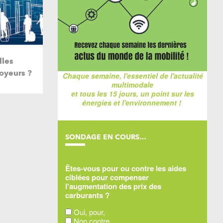
lles
oyeurs ?
Chaque semaine, l'essentiel de l'actualité
multimodale
et tous les 15 jours, un point sur les
énergies et l'environnement !
SONDAGE EN COURS…
Êtes-vous pour ou contre les aides
ciblées pour compenser
l'augmentation des prix des
carburants ?
Oui, pour,
Non contre,