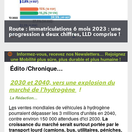
Route : immatriculations 6 mois 2023 : une
progression à deux chiffres, LLD comprise !
🛈
Informez-vous, recevez nos Newsletters… Rejoignez
une Mobilité plus sûre, plus durable et plus humaine !
Édito
/Chronique…
2030 et 2040, vers une explosion du
marché de l'hydrogène
!
La Rédaction…
Le
s ventes mondiales de véhicules à hydrogène
pourraient dépasser les 3 millions d'unités en 2040,
contre environ 150 000 attendues d'ici 2030.
La
croissance du marché serait surtout portée par le
transport lourd (camions, bus, utilitaires, péniches,