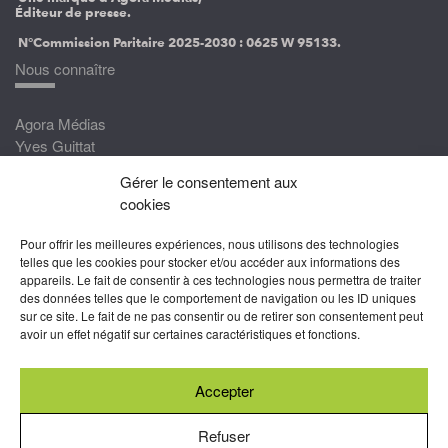
Éditeur de presse.
N°Commission Paritaire 2025-2030 :
0625 W 95133.
Nous connaître
Agora Médias
Yves Guittat
Gérer le consentement aux
Nous rejoindre
cookies
Devenez correspondant
Pour offrir les meilleures expériences, nous utilisons des technologies
Rejoignez nos experts
telles que les cookies pour stocker et/ou accéder aux informations des
appareils. Le fait de consentir à ces technologies nous permettra de traiter
Devenez Partenaire
des données telles que le comportement de navigation ou les ID uniques
sur ce site. Le fait de ne pas consentir ou de retirer son consentement peut
Nous suivre
avoir un effet négatif sur certaines caractéristiques et fonctions.
Accepter
Abonnez-vous à nos newsletters
Refuser