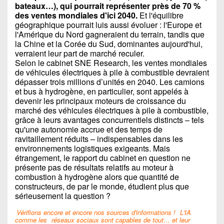
bateaux…), qui pourrait représenter près de 70 %
des ventes mondiales d'ici 2040.
Et l'équilibre
géographique pourrait luis aussi évoluer : l'Europe et
l'Amérique du Nord gagneraient du terrain, tandis que
la Chine et la Corée du Sud, dominantes aujourd'hui,
verraient leur part de marché reculer.
Selon le cabinet SNE Research, les ventes mondiales
de véhicules électriques à pile à combustible devraient
dépasser trois millions d’unités en 2040. Les camions
et bus à hydrogène, en particulier, sont appelés à
devenir les principaux moteurs de croissance du
marché des véhicules électriques à pile à combustible,
grâce à leurs avantages concurrentiels distincts – tels
qu'une autonomie accrue et des temps de
ravitaillement réduits – indispensables dans les
environnements logistiques exigeants. Mais
étrangement, le rapport du cabinet en question ne
présente pas de résultats relatifs au moteur à
combustion à hydrogène alors que quantité de
constructeurs, de par le monde, étudient plus que
sérieusement la question ?
Vérifions encore et encore nos sources d'informations !
L'IA
comme les
réseaux sociaux sont capables de tout… et leur