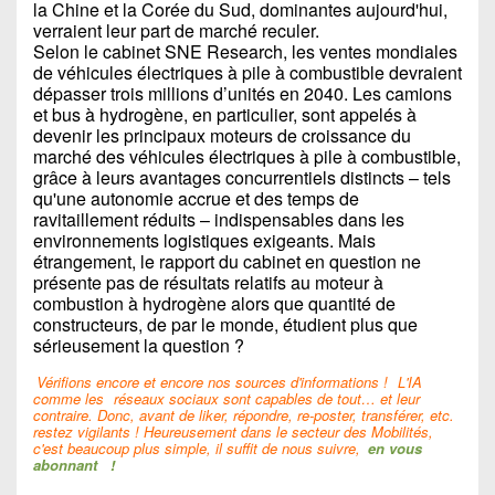
la Chine et la Corée du Sud, dominantes aujourd'hui,
verraient leur part de marché reculer.
Selon le cabinet SNE Research, les ventes mondiales
de véhicules électriques à pile à combustible devraient
dépasser trois millions d’unités en 2040. Les camions
et bus à hydrogène, en particulier, sont appelés à
devenir les principaux moteurs de croissance du
marché des véhicules électriques à pile à combustible,
grâce à leurs avantages concurrentiels distincts – tels
qu'une autonomie accrue et des temps de
ravitaillement réduits – indispensables dans les
environnements logistiques exigeants. Mais
étrangement, le rapport du cabinet en question ne
présente pas de résultats relatifs au moteur à
combustion à hydrogène alors que quantité de
constructeurs, de par le monde, étudient plus que
sérieusement la question ?
Vérifions encore et encore nos sources d'informations !
L'IA
comme les
réseaux sociaux sont capables de tout… et leur
contraire. Donc, avant de liker, répondre, re-poster, transférer, etc.
restez vigilants ! Heureusement dans le secteur des Mobilités,
c'est beaucoup plus simple, il suffit de nous suivre,
en vous
abonnant
!