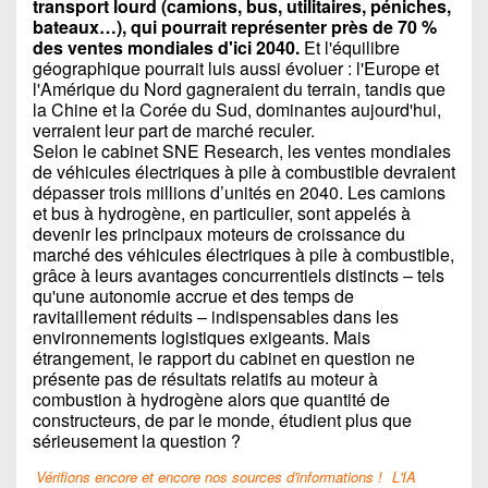
transport lourd (camions, bus, utilitaires, péniches,
bateaux…), qui pourrait représenter près de 70 %
des ventes mondiales d'ici 2040.
Et l'équilibre
géographique pourrait luis aussi évoluer : l'Europe et
l'Amérique du Nord gagneraient du terrain, tandis que
la Chine et la Corée du Sud, dominantes aujourd'hui,
verraient leur part de marché reculer.
Selon le cabinet SNE Research, les ventes mondiales
de véhicules électriques à pile à combustible devraient
dépasser trois millions d’unités en 2040. Les camions
et bus à hydrogène, en particulier, sont appelés à
devenir les principaux moteurs de croissance du
marché des véhicules électriques à pile à combustible,
grâce à leurs avantages concurrentiels distincts – tels
qu'une autonomie accrue et des temps de
ravitaillement réduits – indispensables dans les
environnements logistiques exigeants. Mais
étrangement, le rapport du cabinet en question ne
présente pas de résultats relatifs au moteur à
combustion à hydrogène alors que quantité de
constructeurs, de par le monde, étudient plus que
sérieusement la question ?
Vérifions encore et encore nos sources d'informations !
L'IA