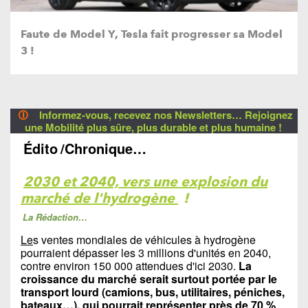
Faute de Model Y, Tesla fait progresser sa Model
3 !
🛈
Informez-vous, recevez nos Newsletters… Rejoignez
une Mobilité plus sûre, plus durable et plus humaine !
Édito
/Chronique…
2030 et 2040, vers une explosion du
marché de l'hydrogène
!
La Rédaction…
Le
s ventes mondiales de véhicules à hydrogène
pourraient dépasser les 3 millions d'unités en 2040,
contre environ 150 000 attendues d'ici 2030.
La
croissance du marché serait surtout portée par le
transport lourd (camions, bus, utilitaires, péniches,
bateaux…), qui pourrait représenter près de 70 %