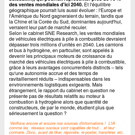
des ventes mondiales d'ici 2040.
Et l'équilibre
géographique pourrait luis aussi évoluer : l'Europe et
l'Amérique du Nord gagneraient du terrain, tandis que
la Chine et la Corée du Sud, dominantes aujourd'hui,
verraient leur part de marché reculer.
Selon le cabinet SNE Research, les ventes mondiales
de véhicules électriques à pile à combustible devraient
dépasser trois millions d’unités en 2040. Les camions
et bus à hydrogène, en particulier, sont appelés à
devenir les principaux moteurs de croissance du
marché des véhicules électriques à pile à combustible,
grâce à leurs avantages concurrentiels distincts – tels
qu'une autonomie accrue et des temps de
ravitaillement réduits – indispensables dans les
environnements logistiques exigeants. Mais
étrangement, le rapport du cabinet en question ne
présente pas de résultats relatifs au moteur à
combustion à hydrogène alors que quantité de
constructeurs, de par le monde, étudient plus que
sérieusement la question ?
Vérifions encore et encore nos sources d'informations !
L'IA
comme les
réseaux sociaux sont capables de tout… et leur
contraire. Donc, avant de liker, répondre, re-poster, transférer, etc.