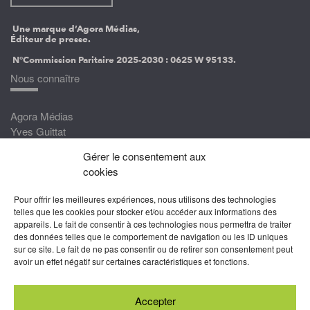
Une marque d’Agora Médias,
Éditeur de presse.
N°Commission Paritaire 2025-2030 :
0625 W 95133.
Nous connaître
Agora Médias
Yves Guittat
Gérer le consentement aux
Nous rejoindre
cookies
Devenez correspondant
Pour offrir les meilleures expériences, nous utilisons des technologies
Rejoignez nos experts
telles que les cookies pour stocker et/ou accéder aux informations des
appareils. Le fait de consentir à ces technologies nous permettra de traiter
Devenez Partenaire
des données telles que le comportement de navigation ou les ID uniques
sur ce site. Le fait de ne pas consentir ou de retirer son consentement peut
Nous suivre
avoir un effet négatif sur certaines caractéristiques et fonctions.
Accepter