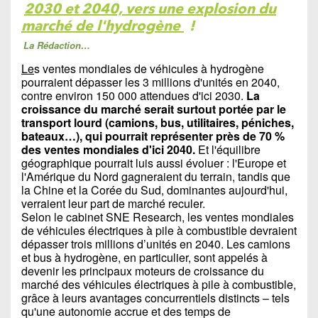
2030 et 2040, vers une explosion du
marché de l'hydrogène
!
La Rédaction…
Le
s ventes mondiales de véhicules à hydrogène
pourraient dépasser les 3 millions d'unités en 2040,
contre environ 150 000 attendues d'ici 2030.
La
croissance du marché serait surtout portée par le
transport lourd (camions, bus, utilitaires, péniches,
bateaux…), qui pourrait représenter près de 70 %
des ventes mondiales d'ici 2040.
Et l'équilibre
géographique pourrait luis aussi évoluer : l'Europe et
l'Amérique du Nord gagneraient du terrain, tandis que
la Chine et la Corée du Sud, dominantes aujourd'hui,
verraient leur part de marché reculer.
Selon le cabinet SNE Research, les ventes mondiales
de véhicules électriques à pile à combustible devraient
dépasser trois millions d’unités en 2040. Les camions
et bus à hydrogène, en particulier, sont appelés à
devenir les principaux moteurs de croissance du
marché des véhicules électriques à pile à combustible,
grâce à leurs avantages concurrentiels distincts – tels
qu'une autonomie accrue et des temps de