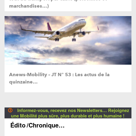
marchandises…)
Anews-Mobility – JT N° 53 : Les actus de la
quinzaine…
🛈
Informez-vous, recevez nos Newsletters… Rejoignez
une Mobilité plus sûre, plus durable et plus humaine !
Édito
/Chronique…