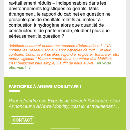
ravitaillement réduits – indispensables dans les
environnements logistiques exigeants. Mais
étrangement, le rapport du cabinet en question ne
présente pas de résultats relatifs au moteur à
combustion à hydrogène alors que quantité de
constructeurs, de par le monde, étudient plus que
sérieusement la question ?
Vérifions encore et encore nos sources d'informations !
L'IA
comme les
réseaux sociaux sont capables de tout… et leur
contraire. Donc, avant de liker, répondre, re-poster, transférer, etc.
restez vigilants ! Heureusement dans le secteur des Mobilités,
c'est beaucoup plus simple, il suffit de nous suivre,
en vous
abonnant
!
PARTICIPEZ À ANEWS-MOBILITY.FR !
Pour rejoindre nos Experts ou devenir Partenaire et/ou
Annonceur d'ANews-Mobility, c'est ici et maintenant…
CONTACT