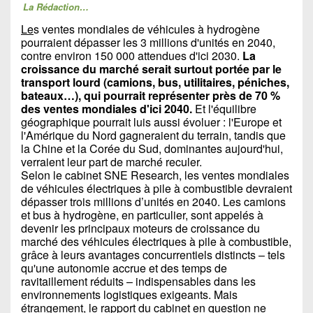
La Rédaction…
Le
s ventes mondiales de véhicules à hydrogène
pourraient dépasser les 3 millions d'unités en 2040,
contre environ 150 000 attendues d'ici 2030.
La
croissance du marché serait surtout portée par le
transport lourd (camions, bus, utilitaires, péniches,
bateaux…), qui pourrait représenter près de 70 %
des ventes mondiales d'ici 2040.
Et l'équilibre
géographique pourrait luis aussi évoluer : l'Europe et
l'Amérique du Nord gagneraient du terrain, tandis que
la Chine et la Corée du Sud, dominantes aujourd'hui,
verraient leur part de marché reculer.
Selon le cabinet SNE Research, les ventes mondiales
de véhicules électriques à pile à combustible devraient
dépasser trois millions d’unités en 2040. Les camions
et bus à hydrogène, en particulier, sont appelés à
devenir les principaux moteurs de croissance du
marché des véhicules électriques à pile à combustible,
grâce à leurs avantages concurrentiels distincts – tels
qu'une autonomie accrue et des temps de
ravitaillement réduits – indispensables dans les
environnements logistiques exigeants. Mais
étrangement, le rapport du cabinet en question ne