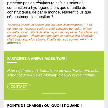
présente pas de résultats relatifs au moteur à
combustion à hydrogène alors que quantité de
constructeurs, de par le monde, étudient plus que
sérieusement la question ?
Vérifions encore et encore nos sources d'informations !
L'IA
comme les
réseaux sociaux sont capables de tout… et leur
contraire. Donc, avant de liker, répondre, re-poster, transférer, etc.
restez vigilants ! Heureusement dans le secteur des Mobilités,
c'est beaucoup plus simple, il suffit de nous suivre,
en vous
abonnant
!
PARTICIPEZ À ANEWS-MOBILITY.FR !
Pour rejoindre nos Experts ou devenir Partenaire et/ou
Annonceur d'ANews-Mobility, c'est ici et maintenant…
CONTACT
POINTS DE CHARGE : OÙ, QUOI ET QUAND !