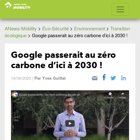
ANews-Mobility
>
Éco-Sécurité
>
Environnement
>
Transition
écologique
>
Google passerait au zéro carbone d’ici à 2030 !
Google passerait au zéro
carbone d’ici à 2030 !
18/09/2020
|
Par
Yves Guittat