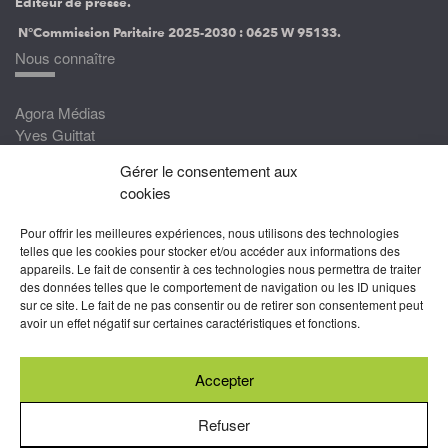
Éditeur de presse.
N°Commission Paritaire 2025-2030 :
0625 W 95133.
Nous connaître
Agora Médias
Yves Guittat
Gérer le consentement aux
Nous rejoindre
cookies
Devenez correspondant
Pour offrir les meilleures expériences, nous utilisons des technologies
Rejoignez nos experts
telles que les cookies pour stocker et/ou accéder aux informations des
appareils. Le fait de consentir à ces technologies nous permettra de traiter
Devenez Partenaire
des données telles que le comportement de navigation ou les ID uniques
sur ce site. Le fait de ne pas consentir ou de retirer son consentement peut
Nous suivre
avoir un effet négatif sur certaines caractéristiques et fonctions.
Accepter
Abonnez-vous à nos newsletters
Refuser