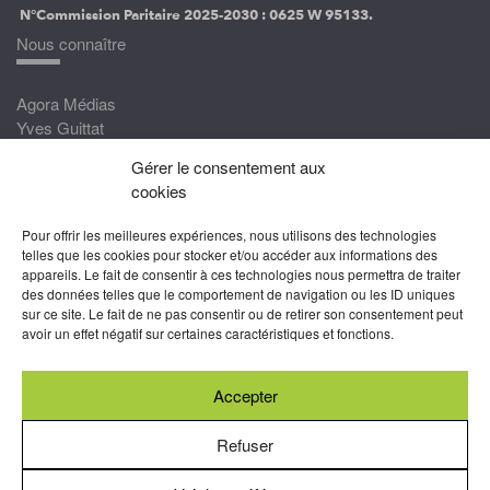
N°Commission Paritaire 2025-2030 :
0625 W 95133.
Nous connaître
Agora Médias
Yves Guittat
Gérer le consentement aux
Nous rejoindre
cookies
Devenez correspondant
Pour offrir les meilleures expériences, nous utilisons des technologies
Rejoignez nos experts
telles que les cookies pour stocker et/ou accéder aux informations des
appareils. Le fait de consentir à ces technologies nous permettra de traiter
Devenez Partenaire
des données telles que le comportement de navigation ou les ID uniques
sur ce site. Le fait de ne pas consentir ou de retirer son consentement peut
Nous suivre
avoir un effet négatif sur certaines caractéristiques et fonctions.
Accepter
Abonnez-vous à nos newsletters
Refuser