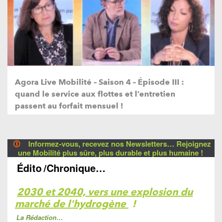
Agora Live Mobilité – Saison 4 – Épisode III :
quand le service aux flottes et l’entretien
passent au forfait mensuel !
🛈
Informez-vous, recevez nos Newsletters… Rejoignez
une Mobilité plus sûre, plus durable et plus humaine !
Édito
/Chronique…
2030 et 2040, vers une explosion du
marché de l'hydrogène
!
La Rédaction…