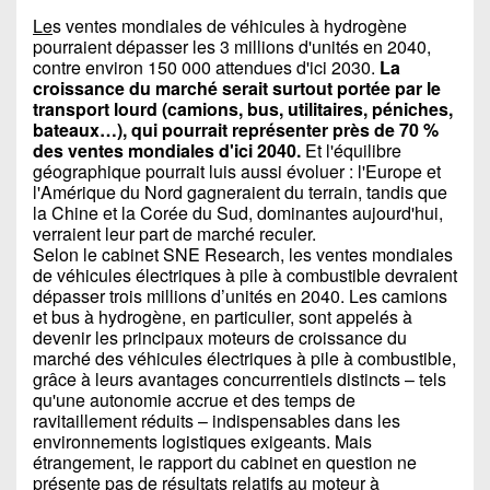
Le
s ventes mondiales de véhicules à hydrogène
pourraient dépasser les 3 millions d'unités en 2040,
contre environ 150 000 attendues d'ici 2030.
La
croissance du marché serait surtout portée par le
transport lourd (camions, bus, utilitaires, péniches,
bateaux…), qui pourrait représenter près de 70 %
des ventes mondiales d'ici 2040.
Et l'équilibre
géographique pourrait luis aussi évoluer : l'Europe et
l'Amérique du Nord gagneraient du terrain, tandis que
la Chine et la Corée du Sud, dominantes aujourd'hui,
verraient leur part de marché reculer.
Selon le cabinet SNE Research, les ventes mondiales
de véhicules électriques à pile à combustible devraient
dépasser trois millions d’unités en 2040. Les camions
et bus à hydrogène, en particulier, sont appelés à
devenir les principaux moteurs de croissance du
marché des véhicules électriques à pile à combustible,
grâce à leurs avantages concurrentiels distincts – tels
qu'une autonomie accrue et des temps de
ravitaillement réduits – indispensables dans les
environnements logistiques exigeants. Mais
étrangement, le rapport du cabinet en question ne
présente pas de résultats relatifs au moteur à