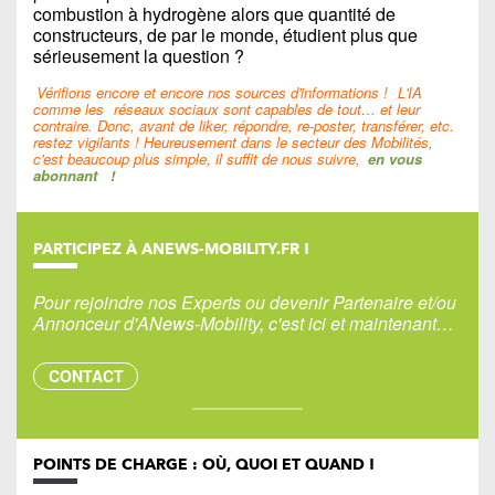
combustion à hydrogène alors que quantité de
constructeurs, de par le monde, étudient plus que
sérieusement la question ?
Vérifions encore et encore nos sources d'informations !
L'IA
comme les
réseaux sociaux sont capables de tout… et leur
contraire. Donc, avant de liker, répondre, re-poster, transférer, etc.
restez vigilants ! Heureusement dans le secteur des Mobilités,
c'est beaucoup plus simple, il suffit de nous suivre,
en vous
abonnant
!
PARTICIPEZ À ANEWS-MOBILITY.FR !
Pour rejoindre nos Experts ou devenir Partenaire et/ou
Annonceur d'ANews-Mobility, c'est ici et maintenant…
CONTACT
POINTS DE CHARGE : OÙ, QUOI ET QUAND !