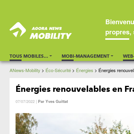
Bienvenu
propres, 
TOUS MOBILES…
MOBI-MANAGEMENT
WEB
ANews-Mobility
>
Éco-Sécurité
>
Énergies
>
Énergies renouvela
Énergies renouvelables en Fra
07/07/2022
|
Par
Yves Guittat