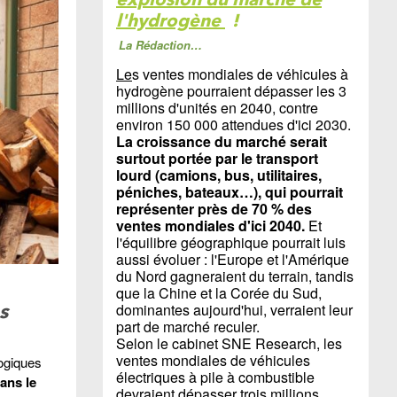
l'hydrogène
!
La Rédaction…
Le
s ventes mondiales de véhicules à
hydrogène pourraient dépasser les 3
millions d'unités en 2040, contre
environ 150 000 attendues d'ici 2030.
La croissance du marché serait
surtout portée par le transport
lourd (camions, bus, utilitaires,
péniches, bateaux…), qui pourrait
représenter près de 70 % des
ventes mondiales d'ici 2040.
Et
l'équilibre géographique pourrait luis
aussi évoluer : l'Europe et l'Amérique
du Nord gagneraient du terrain, tandis
que la Chine et la Corée du Sud,
dominantes aujourd'hui, verraient leur
s
part de marché reculer.
Selon le cabinet SNE Research, les
ventes mondiales de véhicules
ogiques
électriques à pile à combustible
ans le
devraient dépasser trois millions