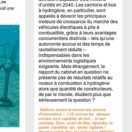
 Les
d’unités en 2040. Les camions et bus
soit une
à hydrogène, en particulier, sont
appelés à devenir les principaux
moteurs de croissance du marché des
véhicules électriques à pile à
combustible, grâce à leurs avantages
concurrentiels distincts – tels qu'une
autonomie accrue et des temps de
ravitaillement réduits –
indispensables dans les
environnements logistiques
exigeants. Mais étrangement, le
rapport du cabinet en question ne
présente pas de résultats relatifs au
moteur à combustion à hydrogène
alors que quantité de constructeurs,
de par le monde, étudient plus que
sérieusement la question ?
Vérifions encore et encore nos sources
d'informations !
L'IA comme les
réseaux
sociaux sont capables de tout… et leur
contraire. Donc, avant de liker, répondre, re-
poster, transférer, etc. restez vigilants !
Heureusement dans le secteur des Mobilités,