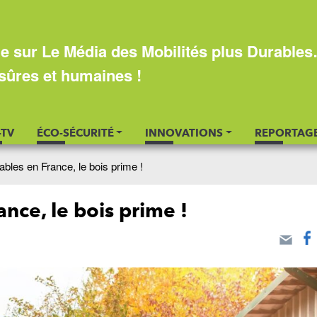
e sur Le Média des Mobilités plus Durable
sûres et humaines !
-TV
ÉCO-SÉCURITÉ
INNOVATIONS
REPORTAG
bles en France, le bois prime !
nce, le bois prime !