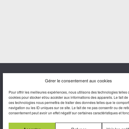
Nous co
Gérer le consentement aux cookies
Pour offrir les meilleures expériences, nous utilisons des technologies telles 
Agora M
cookies pour stocker et/ou accéder aux informations des appareils. Le fait de
Yves Gui
ces technologies nous permettra de traiter des données telles que le compo
Une marque d’Agora Médias,
navigation ou les ID uniques sur ce site. Le fait de ne pas consentir ou de reti
Éditeur de presse.
consentement peut avoir un effet négatif sur certaines caractéristiques et fonc
N°Commission Paritaire 2025-2030 :
0625
W 95133.