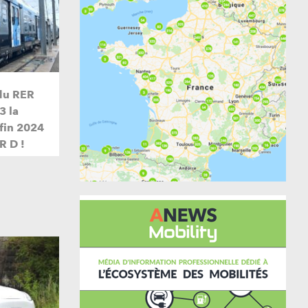
du RER
3 la
 fin 2024
R D !