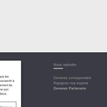
nnaître
Nous rejoindre
que les
édias
Devenez correspondant
 consentir à
ttat
Rejoignez nos experts
rtement de
Devenez Partenaire
rer son
tions.