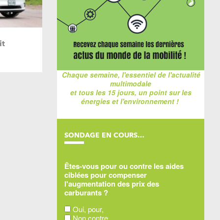
it
Chaque semaine, l'essentiel de l'actualité
multimodale
et tous les 15 jours, un point sur les
énergies et l'environnement !
SONDAGE EN COURS…
Êtes-vous pour ou contre les aides
ciblées pour compenser
l'augmentation des prix des
carburants ?
Oui, pour,
Non contre,