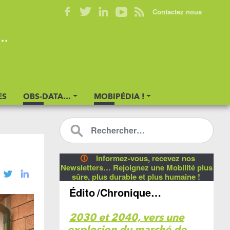
Contactez nous
s…
ES
OBS-DATA…
MOBIPÉDIA !
🛈
Informez-vous, recevez nos
Newsletters… Rejoignez une Mobilité plus
sûre, plus durable et plus humaine !
Édito
/Chronique…
2030 et 2040, vers une
explosion du marché de