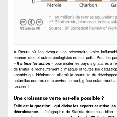
À l’heure où l’on évoque une nécessaire, voire inéluct
économistes et autres écologistes de tout poil… Pour les part
– It’s time for action
» pour inciter les pays signataires à r
de limiter le réchauffement climatique et toutes les catastr
vocable qui, idéalement, allierait la poursuite du dévelo
naturelles comme notre environnement, grâce notamment aux é
fossiles !
Une croissance verte est-elle possible ?
Telle est la question…qui divise les experts et attise le
décroissance
… L’infographie de Statista dresse un bilan m