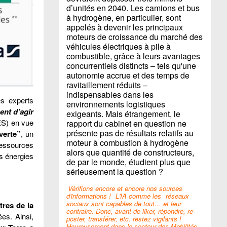
d’unités en 2040. Les camions et bus
à hydrogène, en particulier, sont
appelés à devenir les principaux
moteurs de croissance du marché des
véhicules électriques à pile à
combustible, grâce à leurs avantages
concurrentiels distincts – tels qu'une
autonomie accrue et des temps de
ravitaillement réduits –
indispensables dans les
es experts
environnements logistiques
ent d’agir
exigeants. Mais étrangement, le
GES) en vue
rapport du cabinet en question ne
présente pas de résultats relatifs au
verte”
, un
moteur à combustion à hydrogène
ressources
alors que quantité de constructeurs,
s énergies
de par le monde, étudient plus que
sérieusement la question ?
Vérifions encore et encore nos sources
d'informations !
L'IA comme les
réseaux
sociaux sont capables de tout… et leur
tres de la
contraire. Donc, avant de liker, répondre, re-
es. Ainsi,
poster, transférer, etc. restez vigilants !
Heureusement dans le secteur des Mobilités,