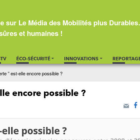
e sur Le Média des Mobilités plus Durable
sûres et humaines !
-TV
ÉCO-SÉCURITÉ
INNOVATIONS
REPORTAG
rte ” est-elle encore possible ?
lle encore possible ?