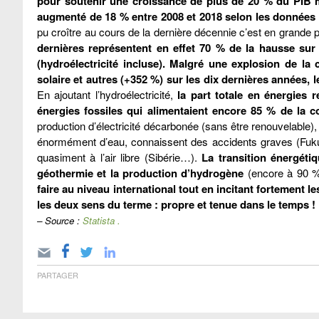
pour soutenir une croissance de plus de 20 % du PIB m
augmenté de 18 % entre 2008 et 2018 selon les données 
pu croître au cours de la dernière décennie c’est en grande p
dernières représentent en effet 70 % de la hausse sur
(hydroélectricité incluse). Malgré une explosion de l
solaire et autres (+352 %) sur les dix dernières années,
En ajoutant l’hydroélectricité,
la part totale en énergies
énergies fossiles qui alimentaient encore 85 % de la 
production d’électricité décarbonée (sans être renouvelable)
énormément d’eau, connaissent des accidents graves (Fukus
quasiment à l’air libre (Sibérie…).
La transition énergéti
géothermie et la production d’hydrogène
(encore à 90 % 
faire au niveau international tout en incitant fortement
les deux sens du terme : propre et tenue dans le temps !
– Source :
Statista .
PARTAGER