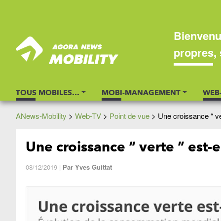
Bienvenu
propres, 
TOUS MOBILES…
MOBI-MANAGEMENT
WEB
ANews-Mobility
>
Web-TV
>
Point de vue
>
Une croissance “ ve
Une croissance “ verte ” est-e
08/12/2019
|
Par
Yves Guittat