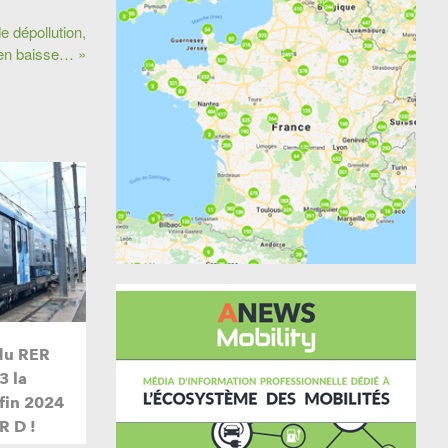
e dépollution,
e en baisse… »
du RER
3 la
 fin 2024
R D !