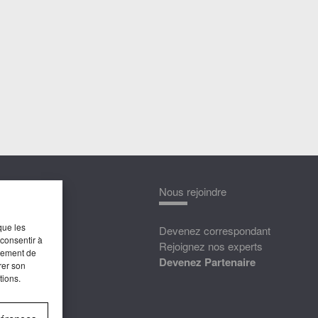
nnaître
Nous rejoindre
que les
édias
Devenez correspondant
 consentir à
ttat
Rejoignez nos experts
rtement de
Devenez Partenaire
rer son
tions.