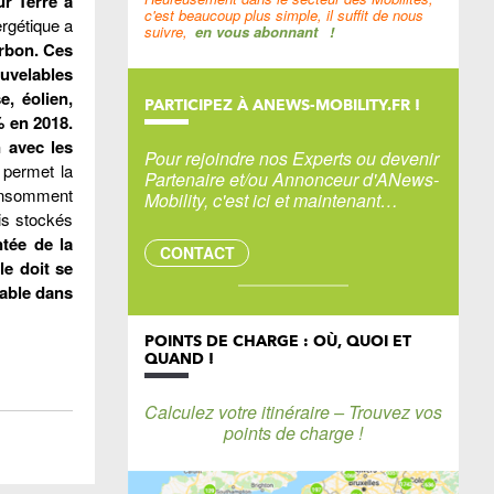
r Terre a
c'est beaucoup plus simple, il suffit de nous
rgétique a
suivre,
en vous abonnant
!
arbon. Ces
uvelables
, éolien,
PARTICIPEZ À ANEWS-MOBILITY.FR !
% en 2018.
 avec les
Pour rejoindre nos Experts ou devenir
 permet la
Partenaire et/ou Annonceur d'ANews-
 consomment
Mobility, c'est ici et maintenant…
is stockés
tée de la
CONTACT
lle doit se
rable dans
POINTS DE CHARGE : OÙ, QUOI ET
QUAND !
Calculez votre itinéraire – Trouvez vos
points de charge !