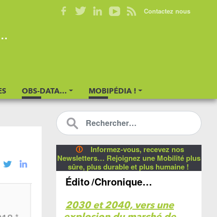
Contactez nous
s…
ES
OBS-DATA…
MOBIPÉDIA !
🛈
Informez-vous, recevez nos
Newsletters… Rejoignez une Mobilité plus
sûre, plus durable et plus humaine !
Édito
/Chronique…
2030 et 2040, vers une
explosion du marché de