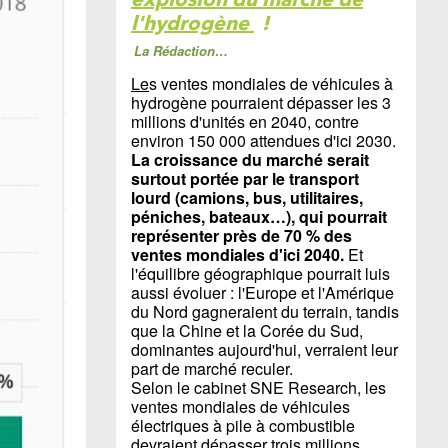
l'hydrogène
!
La Rédaction…
Le
s ventes mondiales de véhicules à
hydrogène pourraient dépasser les 3
millions d'unités en 2040, contre
environ 150 000 attendues d'ici 2030.
La croissance du marché serait
surtout portée par le transport
lourd (camions, bus, utilitaires,
péniches, bateaux…), qui pourrait
représenter près de 70 % des
ventes mondiales d'ici 2040.
Et
l'équilibre géographique pourrait luis
aussi évoluer : l'Europe et l'Amérique
du Nord gagneraient du terrain, tandis
que la Chine et la Corée du Sud,
dominantes aujourd'hui, verraient leur
part de marché reculer.
Selon le cabinet SNE Research, les
ventes mondiales de véhicules
électriques à pile à combustible
devraient dépasser trois millions