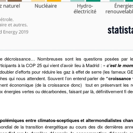
able décroissance… Nombreuses sont les questions posées par l
icipants à la COP 25 qui vient d’avoir lieu à Madrid : «
c’est le mom
edoubler d’efforts pour réduire les gaz à effet de serre (les fameux 
ophes qui nous attendent. Souvent l’on entend parler de
“croissance 
ppement économique (de la croissance donc) tout en préservant les 
nergies vertes ou décarbonées, faisant par là, définitivement fi de
s polémiques entre climatos-sceptiques et altermondialistes chan
ondial de la transition énergétique au cours des dix dernières anné