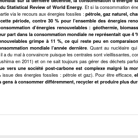
ondial sur la dernière décennie, la consommation d’énergie su
du Statistical Review of World Energy
. Et si la consommation éne
artie via le recours aux énergies fossiles :
pétrole, gaz naturel, ch
 cette période, contre 30 % pour l’ensemble des énergies reno
a consommation d’énergies renouvelables : géothermie, biomasse
 leur part dans la consommation mondiale ne représentait que 4 
 renouvelables grimpe à 11 %, ce qui reste peu en comparaison
consommation mondiale l’année dernière
. Quant au nucléaire qui
, il a du mal à convaincre puisque les centrales sont vieillissantes,
hima en 2011) et on ne sait toujours pas gérer des déchets parfo
que vers une société post-carbone est complexe malgré la mon
issue des énergies fossiles : pétrole et gaz). Pour être efficace,
e
 les gens à consommer différemment, recycler et produire plus du