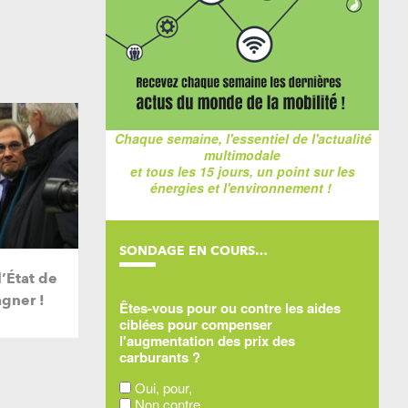
Chaque semaine, l'essentiel de l'actualité
multimodale
et tous les 15 jours, un point sur les
énergies et l'environnement !
SONDAGE EN COURS…
’État de
gner !
Êtes-vous pour ou contre les aides
ciblées pour compenser
l'augmentation des prix des
carburants ?
Oui, pour,
Non contre,