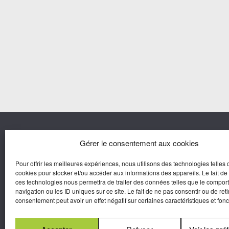
Nous co
Gérer le consentement aux cookies
Pour offrir les meilleures expériences, nous utilisons des technologies telles 
Agora M
cookies pour stocker et/ou accéder aux informations des appareils. Le fait de
Yves Gui
ces technologies nous permettra de traiter des données telles que le compo
Une marque d’Agora Médias,
navigation ou les ID uniques sur ce site. Le fait de ne pas consentir ou de reti
Éditeur de presse.
consentement peut avoir un effet négatif sur certaines caractéristiques et fonc
N°Commission Paritaire 2025-2030 :
0625
W 95133.