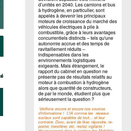
d’unités en 2040. Les camions et bus
à hydrogène, en particulier, sont
appelés à devenir les principaux
moteurs de croissance du marché des
véhicules électriques à pile à
combustible, grâce à leurs avantages
concurrentiels distincts – tels qu'une
autonomie accrue et des temps de
ravitaillement réduits –
indispensables dans les
environnements logistiques
exigeants. Mais étrangement, le
rapport du cabinet en question ne
présente pas de résultats relatifs au
moteur à combustion à hydrogène
alors que quantité de constructeurs,
de par le monde, étudient plus que
sérieusement la question ?
Vérifions encore et encore nos sources
d'informations !
L'IA comme les
réseaux
sociaux sont capables de tout… et leur
contraire. Donc, avant de liker, répondre, re-
poster, transférer, etc. restez vigilants !
Heureusement dans le secteur des Mobilités,