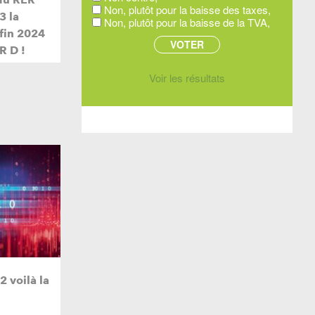
Non, plutôt pour la baisse des taxes,
3 la
Non, plutôt pour la baisse de la TVA,
 fin 2024
R D !
Voir les résultats
 voilà la