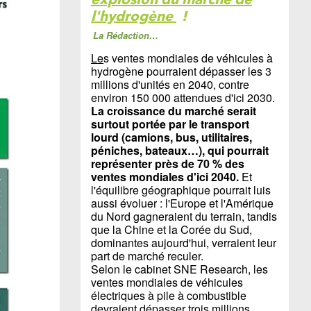
l'hydrogène
!
La Rédaction…
Le
s ventes mondiales de véhicules à
hydrogène pourraient dépasser les 3
millions d'unités en 2040, contre
environ 150 000 attendues d'ici 2030.
La croissance du marché serait
surtout portée par le transport
lourd (camions, bus, utilitaires,
péniches, bateaux…), qui pourrait
représenter près de 70 % des
ventes mondiales d'ici 2040.
Et
l'équilibre géographique pourrait luis
aussi évoluer : l'Europe et l'Amérique
du Nord gagneraient du terrain, tandis
que la Chine et la Corée du Sud,
dominantes aujourd'hui, verraient leur
part de marché reculer.
Selon le cabinet SNE Research, les
ventes mondiales de véhicules
électriques à pile à combustible
devraient dépasser trois millions