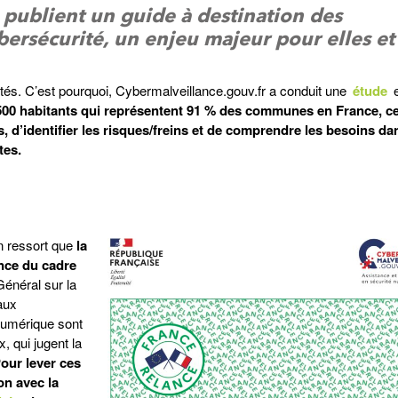
 publient un guide à destination des
ybersécurité, un enjeu majeur pour elles et
ités. C’est pourquoi, Cybermalveillance.gouv.fr a conduit une
étude
e
3 500 habitants qui représentent 91 % des communes en France, ce
 d’identifier les risques/freins et de comprendre les besoins da
tes.
en ressort que
la
nce du cadre
Général sur la
aux
numérique sont
, qui jugent la
our lever ces
on avec la