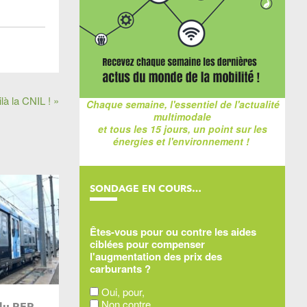
là la CNIL ! »
Chaque semaine, l'essentiel de l'actualité
multimodale
et tous les 15 jours, un point sur les
énergies et l'environnement !
SONDAGE EN COURS…
Êtes-vous pour ou contre les aides
ciblées pour compenser
l'augmentation des prix des
carburants ?
Oui, pour,
Non contre,
du RER