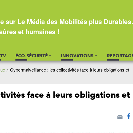
e sur Le Média des Mobilités plus Durable
sûres et humaines !
-TV
ÉCO-SÉCURITÉ
INNOVATIONS
REPORTAG
que
>
Cybermalveillance : les collectivités face à leurs obligations et
tivités face à leurs obligations et