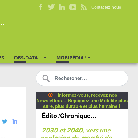
Contactez nous
s…
ES
OBS-DATA…
MOBIPÉDIA !
🛈
Informez-vous, recevez nos
Newsletters… Rejoignez une Mobilité plus
sûre, plus durable et plus humaine !
Édito
/Chronique…
2030 et 2040, vers une
explosion du marché de