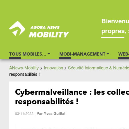
Bienvenu
propres, 
TOUS MOBILES…
MOBI-MANAGEMENT
WEB
ANews-Mobility
>
Innovation
>
Sécurité Informatique & Numéri
responsabilités !
Cybermalveillance : les collec
responsabilités !
03/11/2022
|
Par
Yves Guittat