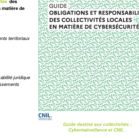
ités
des
n matière de
nts territoriaux
bilité juridique
lissements
Guide destiné aux collectivités :
Cybermalveillance et CNIL .