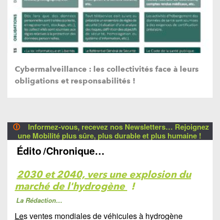
Cybermalveillance : les collectivités face à leurs
obligations et responsabilités !
🛈
Informez-vous, recevez nos Newsletters… Rejoignez
une Mobilité plus sûre, plus durable et plus humaine !
Édito
/Chronique…
2030 et 2040, vers une explosion du
marché de l'hydrogène
!
La Rédaction…
Le
s ventes mondiales de véhicules à hydrogène