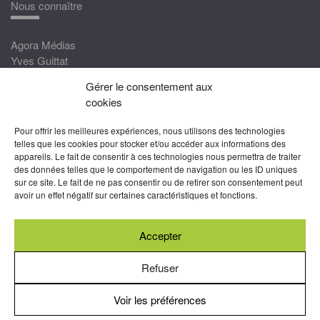
Nous connaître
Agora Médias
Yves Guittat
Gérer le consentement aux
Nous rejoindre
cookies
Devenez correspondant
Pour offrir les meilleures expériences, nous utilisons des technologies
Rejoignez nos experts
telles que les cookies pour stocker et/ou accéder aux informations des
appareils. Le fait de consentir à ces technologies nous permettra de traiter
Devenez Partenaire
des données telles que le comportement de navigation ou les ID uniques
sur ce site. Le fait de ne pas consentir ou de retirer son consentement peut
Nous suivre
avoir un effet négatif sur certaines caractéristiques et fonctions.
Accepter
Abonnez-vous à nos newsletters
Refuser
Voir les préférences
Mentions légales
-
Conditions générales d’utilisation
-
Politiques
de cookies