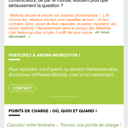
sérieusement la question ?
Vérifions encore et encore nos sources d'informations !
L'IA
comme les
réseaux sociaux sont capables de tout… et leur
contraire. Donc, avant de liker, répondre, re-poster, transférer, etc.
restez vigilants ! Heureusement dans le secteur des Mobilités,
c'est beaucoup plus simple, il suffit de nous suivre,
en vous
abonnant
!
PARTICIPEZ À ANEWS-MOBILITY.FR !
Pour rejoindre nos Experts ou devenir Partenaire et/ou
Annonceur d'ANews-Mobility, c'est ici et maintenant…
CONTACT
POINTS DE CHARGE : OÙ, QUOI ET QUAND !
Calculez votre itinéraire – Trouvez vos points de charge !