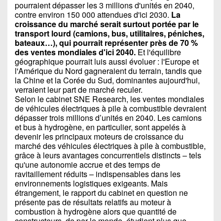
pourraient dépasser les 3 millions d'unités en 2040,
contre environ 150 000 attendues d'ici 2030.
La
croissance du marché serait surtout portée par le
transport lourd (camions, bus, utilitaires, péniches,
bateaux…), qui pourrait représenter près de 70 %
des ventes mondiales d'ici 2040.
Et l'équilibre
géographique pourrait luis aussi évoluer : l'Europe et
l'Amérique du Nord gagneraient du terrain, tandis que
la Chine et la Corée du Sud, dominantes aujourd'hui,
verraient leur part de marché reculer.
Selon le cabinet SNE Research, les ventes mondiales
de véhicules électriques à pile à combustible devraient
dépasser trois millions d’unités en 2040. Les camions
et bus à hydrogène, en particulier, sont appelés à
devenir les principaux moteurs de croissance du
marché des véhicules électriques à pile à combustible,
grâce à leurs avantages concurrentiels distincts – tels
qu'une autonomie accrue et des temps de
ravitaillement réduits – indispensables dans les
environnements logistiques exigeants. Mais
étrangement, le rapport du cabinet en question ne
présente pas de résultats relatifs au moteur à
combustion à hydrogène alors que quantité de
constructeurs, de par le monde, étudient plus que