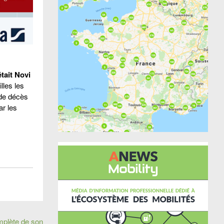
était Novi
lles les
 de décès
ar les
omplète de son