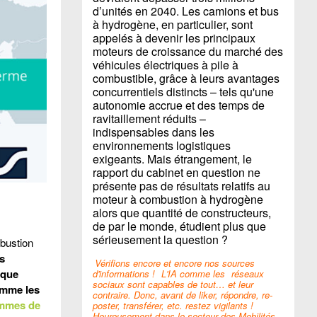
d’unités en 2040. Les camions et bus
à hydrogène, en particulier, sont
appelés à devenir les principaux
moteurs de croissance du marché des
véhicules électriques à pile à
combustible, grâce à leurs avantages
concurrentiels distincts – tels qu'une
autonomie accrue et des temps de
ravitaillement réduits –
indispensables dans les
environnements logistiques
exigeants. Mais étrangement, le
rapport du cabinet en question ne
présente pas de résultats relatifs au
moteur à combustion à hydrogène
alors que quantité de constructeurs,
de par le monde, étudient plus que
sérieusement la question ?
mbustion
s
Vérifions encore et encore nos sources
aque
d'informations !
L'IA comme les
réseaux
sociaux sont capables de tout… et leur
omme les
contraire. Donc, avant de liker, répondre, re-
ammes de
poster, transférer, etc. restez vigilants !
Heureusement dans le secteur des Mobilités,