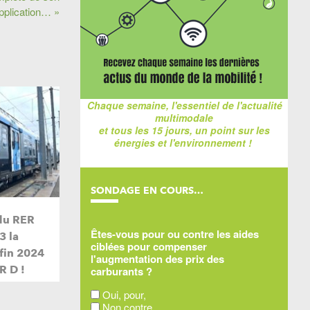
pplication… »
Chaque semaine, l'essentiel de l'actualité
multimodale
et tous les 15 jours, un point sur les
énergies et l'environnement !
SONDAGE EN COURS…
du RER
Êtes-vous pour ou contre les aides
3 la
ciblées pour compenser
 fin 2024
l'augmentation des prix des
R D !
carburants ?
Oui, pour,
Non contre,