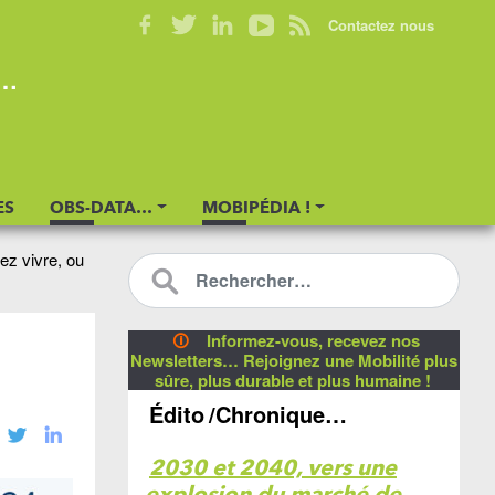
Contactez nous
s…
ES
OBS-DATA…
MOBIPÉDIA !
iez vivre, ou
🛈
Informez-vous, recevez nos
Newsletters… Rejoignez une Mobilité plus
sûre, plus durable et plus humaine !
Édito
/Chronique…
2030 et 2040, vers une
explosion du marché de