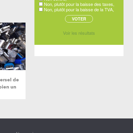
Non, plutôt pour la baisse des taxes,
Non, plutôt pour la baisse de la TVA,
Voir les résultats
versel de
bien un