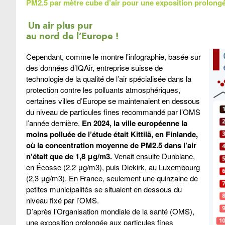
PM2.5 par mètre cube d’air pour une exposition prolong
Un air plus pur
au nord de l’Europe !
Cependant, comme le montre l’infographie, basée sur
des données d’IQAir, entreprise suisse de
technologie de la qualité de l’air spécialisée dans la
protection contre les polluants atmosphériques,
certaines villes d’Europe se maintenaient en dessous
du niveau de particules fines recommandé par l’OMS
l’année dernière.
En 2024, la ville européenne la
moins polluée de l’étude était Kittilä, en Finlande,
où la concentration moyenne de PM2.5 dans l’air
n’était que de 1,8 μg/m3.
Venait ensuite Dunblane,
en Écosse (2,2 μg/m3), puis Diekirk, au Luxembourg
(2,3 μg/m3). En France, seulement une quinzaine de
petites municipalités se situaient en dessous du
niveau fixé par l’OMS.
D’après l’Organisation mondiale de la santé (OMS),
une exposition prolongée aux particules fines