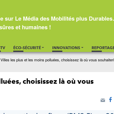
e sur Le Média des Mobilités plus Durable
sûres et humaines !
-TV
ÉCO-SÉCURITÉ
INNOVATIONS
REPORTAG
>
Villes les plus et les moins polluées, choisissez là où vous souhaiter
lluées, choisissez là où vous