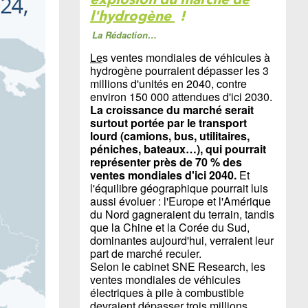
l'hydrogène
!
La Rédaction…
Le
s ventes mondiales de véhicules à
hydrogène pourraient dépasser les 3
millions d'unités en 2040, contre
environ 150 000 attendues d'ici 2030.
La croissance du marché serait
surtout portée par le transport
lourd (camions, bus, utilitaires,
péniches, bateaux…), qui pourrait
représenter près de 70 % des
ventes mondiales d'ici 2040.
Et
l'équilibre géographique pourrait luis
aussi évoluer : l'Europe et l'Amérique
du Nord gagneraient du terrain, tandis
que la Chine et la Corée du Sud,
dominantes aujourd'hui, verraient leur
part de marché reculer.
Selon le cabinet SNE Research, les
ventes mondiales de véhicules
électriques à pile à combustible
devraient dépasser trois millions