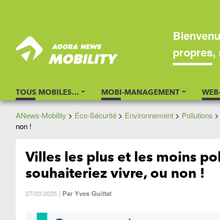
Bienvenu
propres, 
TOUS MOBILES…
MOBI-MANAGEMENT
WEB
ANews-Mobility
>
Éco-Sécurité
>
Environnement
>
Pollutions
non !
Villes les plus et les moins po
souhaiteriez vivre, ou non !
27/03/2025
|
Par
Yves Guittat