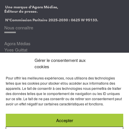
Une marque d’Agora Médias,
Éditeur de presse.
N°Commission Paritaire 2025-2030 :
0625 W 95133.
Nous connaître
Agora Médias
Yves Guittat
Gérer le consentement aux
Nous rejoindre
cookies
Devenez correspondant
Pour offrir les meilleures expériences, nous utilisons des technologies
Rejoignez nos experts
telles que les cookies pour stocker et/ou accéder aux informations des
appareils. Le fait de consentir à ces technologies nous permettra de traiter
Devenez Partenaire
des données telles que le comportement de navigation ou les ID uniques
sur ce site. Le fait de ne pas consentir ou de retirer son consentement peut
Nous suivre
avoir un effet négatif sur certaines caractéristiques et fonctions.
Accepter
Abonnez-vous à nos newsletters