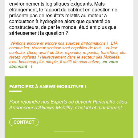
environnements logistiques exigeants. Mais
étrangement, le rapport du cabinet en question ne
présente pas de résultats relatifs au moteur à
combustion à hydrogène alors que quantité de
constructeurs, de par le monde, étudient plus que
sérieusement la question ?
Vérifions encore et encore nos sources d'informations !
L'IA
comme les
réseaux sociaux sont capables de tout… et leur
contraire. Donc, avant de liker, répondre, re-poster, transférer, etc.
restez vigilants ! Heureusement dans le secteur des Mobilités,
c'est beaucoup plus simple, il suffit de nous suivre,
en vous
abonnant
!
PARTICIPEZ À ANEWS-MOBILITY.FR !
Pour rejoindre nos Experts ou devenir Partenaire et/ou
Annonceur d'ANews-Mobility, c'est ici et maintenant…
CONTACT