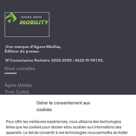
Une marque d’Agora Médias,
Éditeur de presse.
N°Commission Paritaire 2025-2030 :
0625 W 95133.
Nous connaître
Agora Médias
Yves Guittat
Gérer le consentement aux
Nous rejoindre
cookies
Devenez correspondant
Pour offrir les meilleures expériences, nous utilisons des technologies
Rejoignez nos experts
telles que les cookies pour stocker et/ou accéder aux informations des
appareils. Le fait de consentir à ces technologies nous permettra de traiter
Devenez Partenaire