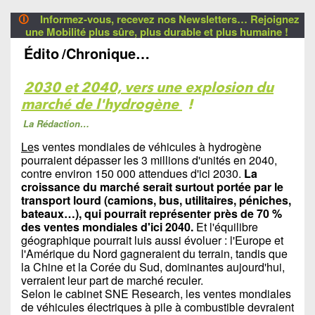
🛈
Informez-vous, recevez nos Newsletters… Rejoignez
une Mobilité plus sûre, plus durable et plus humaine !
Édito
/Chronique…
2030 et 2040, vers une explosion du
marché de l'hydrogène
!
La Rédaction…
Le
s ventes mondiales de véhicules à hydrogène
pourraient dépasser les 3 millions d'unités en 2040,
contre environ 150 000 attendues d'ici 2030.
La
croissance du marché serait surtout portée par le
transport lourd (camions, bus, utilitaires, péniches,
bateaux…), qui pourrait représenter près de 70 %
des ventes mondiales d'ici 2040.
Et l'équilibre
géographique pourrait luis aussi évoluer : l'Europe et
l'Amérique du Nord gagneraient du terrain, tandis que
la Chine et la Corée du Sud, dominantes aujourd'hui,
verraient leur part de marché reculer.
Selon le cabinet SNE Research, les ventes mondiales
de véhicules électriques à pile à combustible devraient