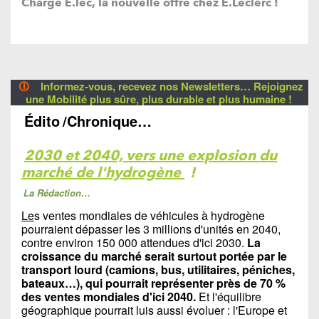
Charge E.lec, la nouvelle offre chez E.Leclerc !
🛈
Informez-vous, recevez nos Newsletters… Rejoignez
une Mobilité plus sûre, plus durable et plus humaine !
Édito
/Chronique…
2030 et 2040, vers une explosion du
marché de l'hydrogène
!
La Rédaction…
Le
s ventes mondiales de véhicules à hydrogène
pourraient dépasser les 3 millions d'unités en 2040,
contre environ 150 000 attendues d'ici 2030.
La
croissance du marché serait surtout portée par le
transport lourd (camions, bus, utilitaires, péniches,
bateaux…), qui pourrait représenter près de 70 %
des ventes mondiales d'ici 2040.
Et l'équilibre
géographique pourrait luis aussi évoluer : l'Europe et