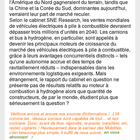
l'Amérique du Nord gagneraient du terrain, tandis que
la Chine et la Corée du Sud, dominantes aujourd'hui,
verraient leur part de marché reculer.
Selon le cabinet SNE Research, les ventes mondiales
de véhicules électriques à pile à combustible devraient
dépasser trois millions d’unités en 2040. Les camions
et bus à hydrogène, en particulier, sont appelés à
devenir les principaux moteurs de croissance du
marché des véhicules électriques à pile à combustible,
grâce à leurs avantages concurrentiels distincts – tels
qu'une autonomie accrue et des temps de
ravitaillement réduits – indispensables dans les
environnements logistiques exigeants. Mais
étrangement, le rapport du cabinet en question ne
présente pas de résultats relatifs au moteur à
combustion à hydrogène alors que quantité de
constructeurs, de par le monde, étudient plus que
sérieusement la question ?
Vérifions encore et encore nos sources d'informations !
L'IA
comme les
réseaux sociaux sont capables de tout… et leur
contraire. Donc, avant de liker, répondre, re-poster, transférer, etc.
restez vigilants ! Heureusement dans le secteur des Mobilités,
c'est beaucoup plus simple, il suffit de nous suivre,
en vous
abonnant
!