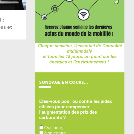
 :
us et
Chaque semaine, l'essentiel de l'actualité
multimodale
et tous les 15 jours, un point sur les
énergies et l'environnement !
SONDAGE EN COURS…
Êtes-vous pour ou contre les aides
ciblées pour compenser
l'augmentation des prix des
carburants ?
Oui, pour,
Non contre,