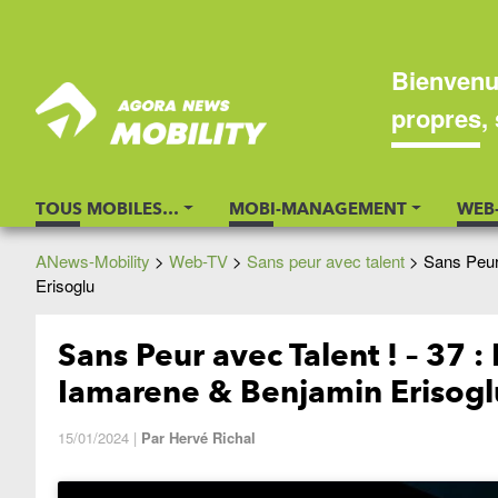
Bienvenu
propres, 
TOUS MOBILES…
MOBI-MANAGEMENT
WEB
ANews-Mobility
>
Web-TV
>
Sans peur avec talent
>
Sans Peur
Erisoglu
Sans Peur avec Talent ! – 37 
Iamarene & Benjamin Erisogl
15/01/2024
|
Par
Hervé Richal