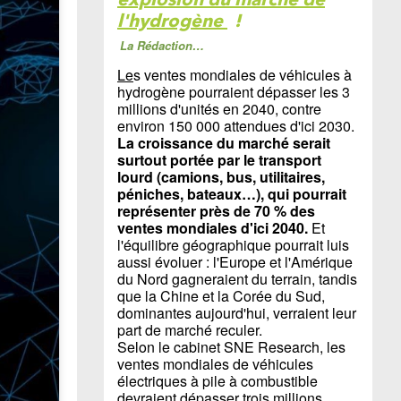
l'hydrogène
!
La Rédaction…
Le
s ventes mondiales de véhicules à
hydrogène pourraient dépasser les 3
millions d'unités en 2040, contre
environ 150 000 attendues d'ici 2030.
La croissance du marché serait
surtout portée par le transport
lourd (camions, bus, utilitaires,
péniches, bateaux…), qui pourrait
représenter près de 70 % des
ventes mondiales d'ici 2040.
Et
l'équilibre géographique pourrait luis
aussi évoluer : l'Europe et l'Amérique
du Nord gagneraient du terrain, tandis
que la Chine et la Corée du Sud,
dominantes aujourd'hui, verraient leur
part de marché reculer.
Selon le cabinet SNE Research, les
ventes mondiales de véhicules
électriques à pile à combustible
devraient dépasser trois millions