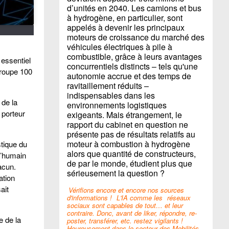
d’unités en 2040. Les camions et bus
à hydrogène, en particulier, sont
appelés à devenir les principaux
moteurs de croissance du marché des
véhicules électriques à pile à
combustible, grâce à leurs avantages
 essentiel
concurrentiels distincts – tels qu'une
groupe 100
autonomie accrue et des temps de
ravitaillement réduits –
indispensables dans les
 de la
environnements logistiques
 porteur
exigeants. Mais étrangement, le
rapport du cabinet en question ne
présente pas de résultats relatifs au
moteur à combustion à hydrogène
stique du
alors que quantité de constructeurs,
l’humain
de par le monde, étudient plus que
acun.
sérieusement la question ?
ation
ait
Vérifions encore et encore nos sources
d'informations !
L'IA comme les
réseaux
sociaux sont capables de tout… et leur
contraire. Donc, avant de liker, répondre, re-
e de la
poster, transférer, etc. restez vigilants !
Heureusement dans le secteur des Mobilités,