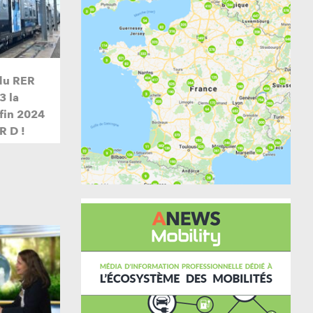
du RER
3 la
 fin 2024
R D !