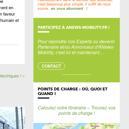
ne
c'est beaucoup plus simple, il suffit de nous
ement en
suivre,
en vous abonnant
!
n faveur
l’humain et
PARTICIPEZ À ANEWS-MOBILITY.FR !
Pour rejoindre nos Experts ou devenir
Partenaire et/ou Annonceur d'ANews-
Mobility, c'est ici et maintenant…
CONTACT
lectriques ! »
POINTS DE CHARGE : OÙ, QUOI ET
QUAND !
Calculez votre itinéraire – Trouvez vos
points de charge !