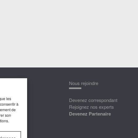
nnaître
Nous rejoindre
que les
édias
Devenez correspondant
 consentir à
ttat
Rejoignez nos experts
rtement de
Devenez Partenaire
rer son
tions.