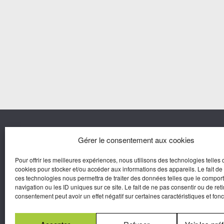
Nous co
Gérer le consentement aux cookies
Pour offrir les meilleures expériences, nous utilisons des technologies telles 
Agora M
cookies pour stocker et/ou accéder aux informations des appareils. Le fait de
Yves Gui
ces technologies nous permettra de traiter des données telles que le compo
Une marque d’Agora Médias,
navigation ou les ID uniques sur ce site. Le fait de ne pas consentir ou de reti
Éditeur de presse.
consentement peut avoir un effet négatif sur certaines caractéristiques et fonc
N°Commission Paritaire 2025-2030 :
0625
W 95133.