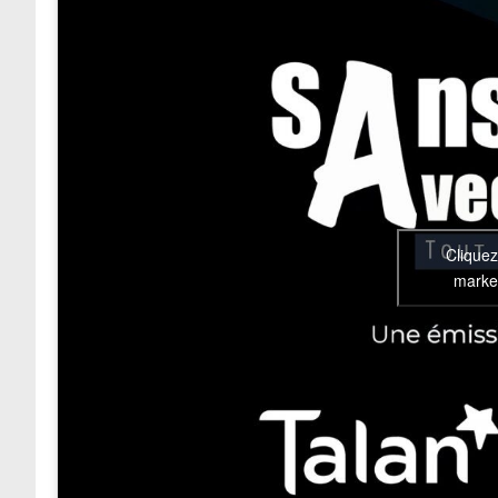
Cliquez
market