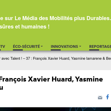
e sur Le Média des Mobilités plus Durable
sûres et humaines !
-TV
ÉCO-SÉCURITÉ
INNOVATIONS
REPORTAG
 avec Talent ! – 37 : François Xavier Huard, Yasmine Iamarene & Be
: François Xavier Huard, Yasmine
u