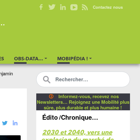
Contactez nous
s…
ES
OBS-DATA…
MOBIPÉDIA !
njamin
🛈
Informez-vous, recevez nos
Newsletters… Rejoignez une Mobilité plus
sûre, plus durable et plus humaine !
Édito
/Chronique…
2030 et 2040, vers une
explosion du marché de