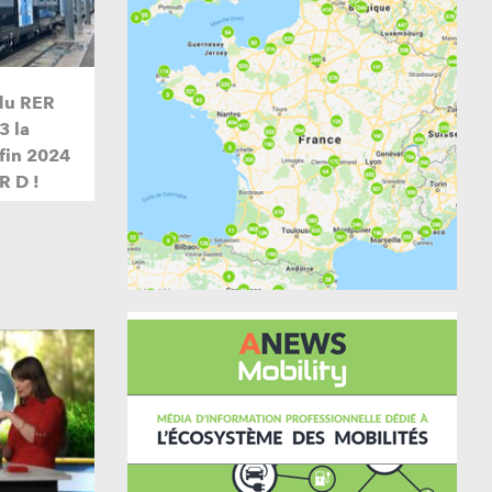
du RER
3 la
 fin 2024
R D !