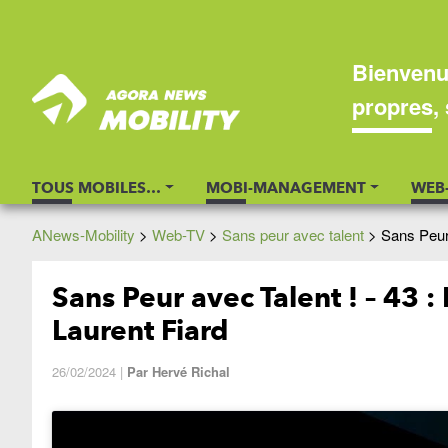
Bienvenu
propres, 
TOUS MOBILES…
MOBI-MANAGEMENT
WEB
ANews-Mobility
>
Web-TV
>
Sans peur avec talent
>
Sans Peur 
Sans Peur avec Talent ! – 43 
Laurent Fiard
26/02/2024
|
Par
Hervé Richal