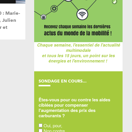
0 : Marie-
 Julien
r et
Chaque semaine, l'essentiel de l'actualité
multimodale
et tous les 15 jours, un point sur les
énergies et l'environnement !
SONDAGE EN COURS…
Êtes-vous pour ou contre les aides
ciblées pour compenser
l'augmentation des prix des
carburants ?
Oui, pour,
Non contre,