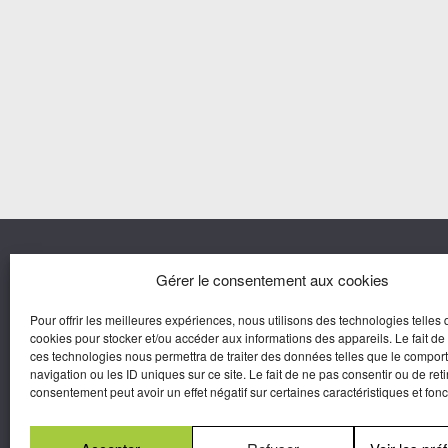
Nous co
Gérer le consentement aux cookies
Pour offrir les meilleures expériences, nous utilisons des technologies telles 
Agora M
cookies pour stocker et/ou accéder aux informations des appareils. Le fait de
Yves Gui
ces technologies nous permettra de traiter des données telles que le compo
Une marque d’Agora Médias,
navigation ou les ID uniques sur ce site. Le fait de ne pas consentir ou de reti
Éditeur de presse.
consentement peut avoir un effet négatif sur certaines caractéristiques et fonc
N°Commission Paritaire 2025-2030 :
0625
W 95133.