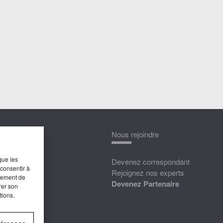
nnaître
Nous rejoindre
que les
édias
Devenez correspondant
 consentir à
ttat
Rejoignez nos experts
rtement de
Devenez Partenaire
rer son
tions.