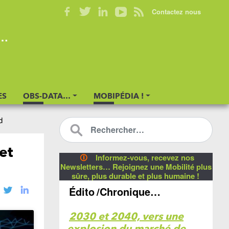
Contactez nous
s…
ES
OBS-DATA…
MOBIPÉDIA !
d
et
🛈
Informez-vous, recevez nos
Newsletters… Rejoignez une Mobilité plus
sûre, plus durable et plus humaine !
Édito
/Chronique…
2030 et 2040, vers une
explosion du marché de