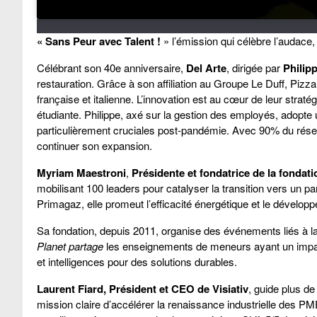
« Sans Peur avec Talent !
» l’émission qui célèbre l’audace, 
Célébrant son 40e anniversaire,
Del Arte
, dirigée par
Philip
restauration. Grâce à son affiliation au Groupe Le Duff, Pizza
française et italienne. L’innovation est au cœur de leur strat
étudiante. Philippe, axé sur la gestion des employés, adopte
particulièrement cruciales post-pandémie. Avec 90% du résea
continuer son expansion.
Myriam Maestroni
,
Présidente et fondatrice de la fondati
mobilisant 100 leaders pour catalyser la transition vers un
Primagaz, elle promeut l’efficacité énergétique et le dévelop
Sa fondation, depuis 2011, organise des événements liés à l
Planet partage
les enseignements de meneurs ayant un impact 
et intelligences pour des solutions durables.
Laurent Fiard, Président et CEO de Visiativ
, guide plus d
mission claire d’accélérer la renaissance industrielle des PM