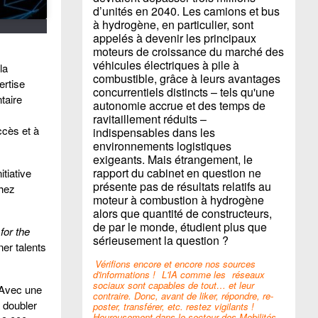
d’unités en 2040. Les camions et bus
à hydrogène, en particulier, sont
appelés à devenir les principaux
moteurs de croissance du marché des
véhicules électriques à pile à
la
combustible, grâce à leurs avantages
ertise
concurrentiels distincts – tels qu'une
taire
autonomie accrue et des temps de
ravitaillement réduits –
ccès et à
indispensables dans les
environnements logistiques
exigeants. Mais étrangement, le
rapport du cabinet en question ne
itiative
présente pas de résultats relatifs au
chez
moteur à combustion à hydrogène
alors que quantité de constructeurs,
de par le monde, étudient plus que
for the
sérieusement la question ?
er talents
Vérifions encore et encore nos sources
d'informations !
L'IA comme les
réseaux
sociaux sont capables de tout… et leur
 Avec une
contraire. Donc, avant de liker, répondre, re-
à doubler
poster, transférer, etc. restez vigilants !
Heureusement dans le secteur des Mobilités,