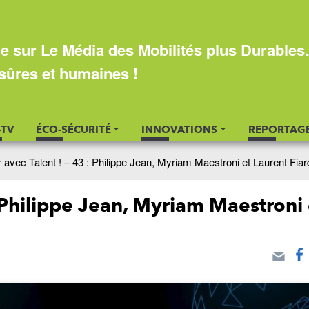
e sur Le Média des Mobilités plus Durable
sûres et humaines !
-TV
ÉCO-SÉCURITÉ
INNOVATIONS
REPORTAG
avec Talent ! – 43 : Philippe Jean, Myriam Maestroni et Laurent Fiar
: Philippe Jean, Myriam Maestroni 