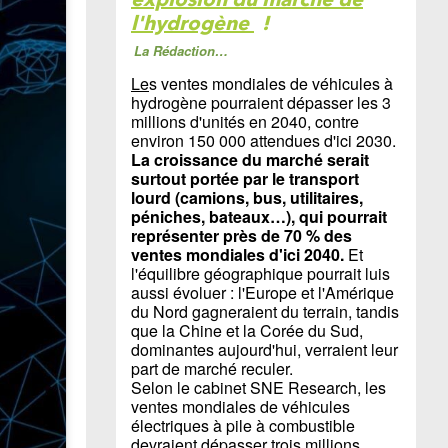
l'hydrogène
!
La Rédaction…
Le
s ventes mondiales de véhicules à
hydrogène pourraient dépasser les 3
millions d'unités en 2040, contre
environ 150 000 attendues d'ici 2030.
La croissance du marché serait
surtout portée par le transport
lourd (camions, bus, utilitaires,
péniches, bateaux…), qui pourrait
représenter près de 70 % des
ventes mondiales d'ici 2040.
Et
l'équilibre géographique pourrait luis
aussi évoluer : l'Europe et l'Amérique
du Nord gagneraient du terrain, tandis
que la Chine et la Corée du Sud,
dominantes aujourd'hui, verraient leur
part de marché reculer.
Selon le cabinet SNE Research, les
ventes mondiales de véhicules
électriques à pile à combustible
devraient dépasser trois millions