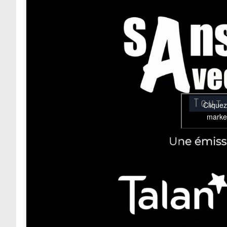
Cliquez
market