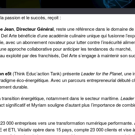
la passion et le succès, reçoit :
pe Jean
,
Directeur Général
, reste une référence dans le domaine de 
 Del Arte bénéficie d’une académie culinaire unique qui fusionne l’exp
égie, avec un abonnement novateur pour lutter contre l’insécurité alimen
 une approche collaborative pour anticiper les tendances du marché,
u exploité par des franchisés, Del Arte s’engage à maintenir son su
on e5t
(Think Educ’action Tank) présente
Leader for the Planet
, une in
 paradigme éco-énergétique. Avec un parcours entrepreneurial débuté 
pement durable.
a transition énergétique, notamment dans le secteur maritime.
Leader 
significatif et Myriam souligne d’autant plus l’importance de combin
e 23 000 entreprises vers une transformation numérique performante.
E et ETI, Visiativ opère dans 15 pays, compte 23 000 clients et vise 