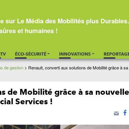
e sur Le Média des Mobilités plus Durable
sûres et humaines !
-TV
ÉCO-SÉCURITÉ
INNOVATIONS
REPORTAG
ns de gestion
>
Renault, converti aux solutions de Mobilité grâce à sa
ns de Mobilité grâce à sa nouvell
cial Services !