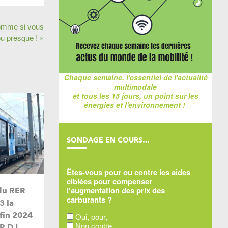
omme si vous
ou presque ! »
Chaque semaine, l'essentiel de l'actualité
multimodale
et tous les 15 jours, un point sur les
énergies et l'environnement !
SONDAGE EN COURS…
Êtes-vous pour ou contre les aides
ciblées pour compenser
l'augmentation des prix des
du RER
carburants ?
3 la
 fin 2024
Oui, pour,
Non contre,
R D !