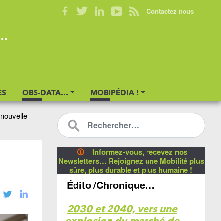
Contactez nous
s…
ES
OBS-DATA…
MOBIPÉDIA !
 nouvelle
🛈
Informez-vous, recevez nos
e
Newsletters… Rejoignez une Mobilité plus
sûre, plus durable et plus humaine !
Édito
/Chronique…
2030 et 2040, vers une
explosion du marché de