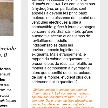
d’unités en 2040. Les camions et bus
à hydrogène, en particulier, sont
appelés à devenir les principaux
moteurs de croissance du marché des
véhicules électriques à pile à
combustible, grâce à leurs avantages
concurrentiels distincts – tels qu'une
autonomie accrue et des temps de
ravitaillement réduits –
indispensables dans les
rciale
environnements logistiques
exigeants. Mais étrangement, le
 Il
rapport du cabinet en question ne
présente pas de résultats relatifs au
moteur à combustion à hydrogène
 forces
alors que quantité de constructeurs,
enault
de par le monde, étudient plus que
les
sérieusement la question ?
dre aux
chit une
Vérifions encore et encore nos sources
d'informations !
L'IA comme les
réseaux
e pour
sociaux sont capables de tout… et leur
atisfaction
contraire. Donc, avant de liker, répondre, re-
poster, transférer, etc. restez vigilants !
ilize
Heureusement dans le secteur des Mobilités,