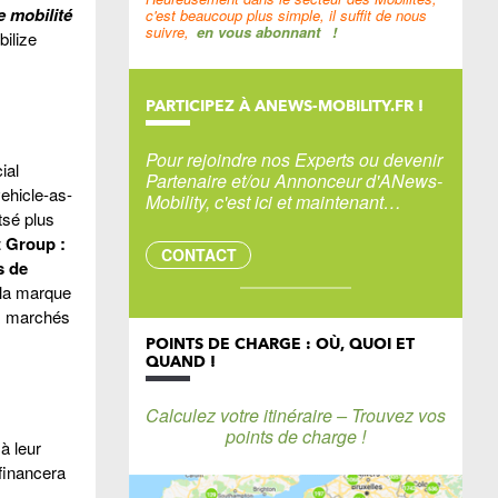
e mobilité
c'est beaucoup plus simple, il suffit de nous
suivre,
en vous abonnant
!
ilize
PARTICIPEZ À ANEWS-MOBILITY.FR !
Pour rejoindre nos Experts ou devenir
ial
Partenaire et/ou Annonceur d'ANews-
ehicle-as-
Mobility, c'est ici et maintenant…
itsé plus
t Group :
CONTACT
s de
 la marque
ux marchés
POINTS DE CHARGE : OÙ, QUOI ET
QUAND !
Calculez votre itinéraire – Trouvez vos
points de charge !
à leur
 financera