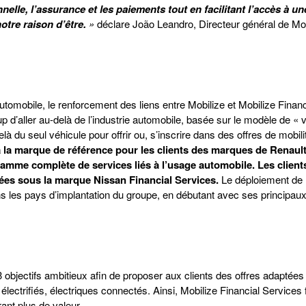
nelle, l’assurance et les paiements tout en facilitant l’accès à un
notre raison d’être.
»
déclare João Leandro, Directeur général de Mob
omobile, le renforcement des liens entre Mobilize et Mobilize Financ
d’aller au-delà de l’industrie automobile, basée sur le modèle de « v
-delà du seul véhicule pour offrir ou, s’inscrire dans des offres de mobil
a la marque de référence pour les clients des marques de Renaul
 gamme complète de services liés à l’usage automobile. Les client
sées sous la marque Nissan Financial Services.
Le déploiement de
ns les pays d’implantation du groupe, en débutant avec ses principa
ectifs ambitieux afin de proposer aux clients des offres adaptées 
lectrifiés, électriques connectés. Ainsi, Mobilize Financial Services
ant plus de valeur.