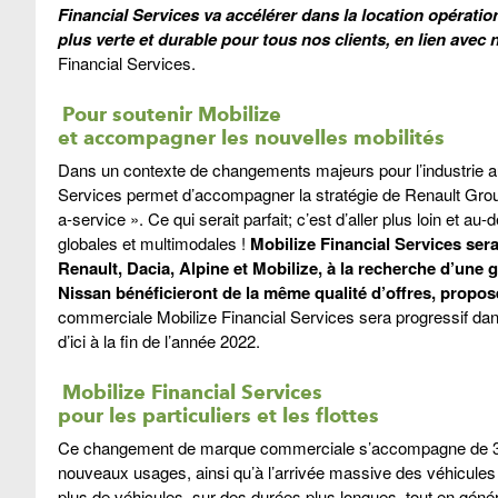
Financial Services va accélérer dans la location opération
plus verte et durable pour tous nos clients, en lien avec 
Financial Services.
Pour soutenir Mobilize
et accompagner les nouvelles mobilités
Dans un contexte de changements majeurs pour l’industrie aut
Services permet d’accompagner la stratégie de Renault Group 
a-service ». Ce qui serait parfait; c’est d’aller plus loin et au
globales et multimodales !
Mobilize Financial Services ser
Renault, Dacia, Alpine et Mobilize, à la recherche d’une
Nissan bénéficieront de la même qualité d’offres, propo
commerciale Mobilize Financial Services sera progressif da
d’ici à la fin de l’année 2022.
Mobilize Financial Services
pour les particuliers et les
flottes
Ce changement de marque commerciale s’accompagne de 3 obj
nouveaux usages, ainsi qu’à l’arrivée massive des véhicules é
plus de véhicules, sur des durées plus longues, tout en génér