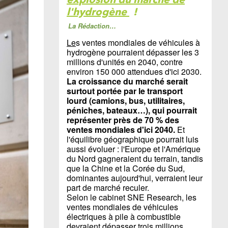
l'hydrogène
!
La Rédaction…
Le
s ventes mondiales de véhicules à
hydrogène pourraient dépasser les 3
millions d'unités en 2040, contre
environ 150 000 attendues d'ici 2030.
La croissance du marché serait
surtout portée par le transport
lourd (camions, bus, utilitaires,
péniches, bateaux…), qui pourrait
représenter près de 70 % des
ventes mondiales d'ici 2040.
Et
l'équilibre géographique pourrait luis
aussi évoluer : l'Europe et l'Amérique
du Nord gagneraient du terrain, tandis
que la Chine et la Corée du Sud,
dominantes aujourd'hui, verraient leur
part de marché reculer.
Selon le cabinet SNE Research, les
ventes mondiales de véhicules
électriques à pile à combustible
devraient dépasser trois millions