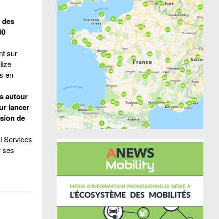
a des
00
nt sur
lize
os en
es autour
ur lancer
ssion de
l Services
r ses