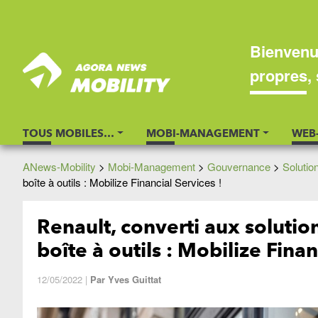
Bienvenu
propres, 
TOUS MOBILES…
MOBI-MANAGEMENT
WEB
ANews-Mobility
>
Mobi-Management
>
Gouvernance
>
Solutio
boîte à outils : Mobilize Financial Services !
Renault, converti aux solutio
boîte à outils : Mobilize Finan
12/05/2022
|
Par
Yves Guittat