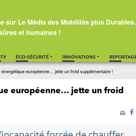
e sur Le Média des Mobilités plus Durable
sûres et humaines !
-TV
ÉCO-SÉCURITÉ
INNOVATIONS
REPORTAG
é énergétique européenne… jette un froid supplémentaire !
ue européenne… jette un froid