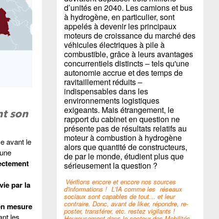
d’unités en 2040. Les camions et bus
à hydrogène, en particulier, sont
appelés à devenir les principaux
moteurs de croissance du marché des
véhicules électriques à pile à
combustible, grâce à leurs avantages
concurrentiels distincts – tels qu'une
autonomie accrue et des temps de
ravitaillement réduits –
indispensables dans les
environnements logistiques
exigeants. Mais étrangement, le
nt son
rapport du cabinet en question ne
présente pas de résultats relatifs au
moteur à combustion à hydrogène
e avant le
alors que quantité de constructeurs,
 une
de par le monde, étudient plus que
rectement
sérieusement la question ?
Vérifions encore et encore nos sources
vie par la
d'informations !
L'IA comme les
réseaux
sociaux sont capables de tout… et leur
contraire. Donc, avant de liker, répondre, re-
 en mesure
poster, transférer, etc. restez vigilants !
ant les
Heureusement dans le secteur des Mobilités,