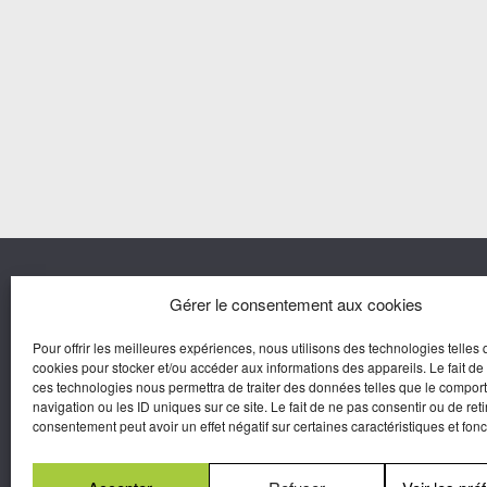
Nous co
Gérer le consentement aux cookies
Pour offrir les meilleures expériences, nous utilisons des technologies telles 
Agora M
cookies pour stocker et/ou accéder aux informations des appareils. Le fait de
Yves Gui
ces technologies nous permettra de traiter des données telles que le compo
Une marque d’Agora Médias,
navigation ou les ID uniques sur ce site. Le fait de ne pas consentir ou de reti
Éditeur de presse.
consentement peut avoir un effet négatif sur certaines caractéristiques et fonc
N°Commission Paritaire 2025-2030 :
0625
W 95133.