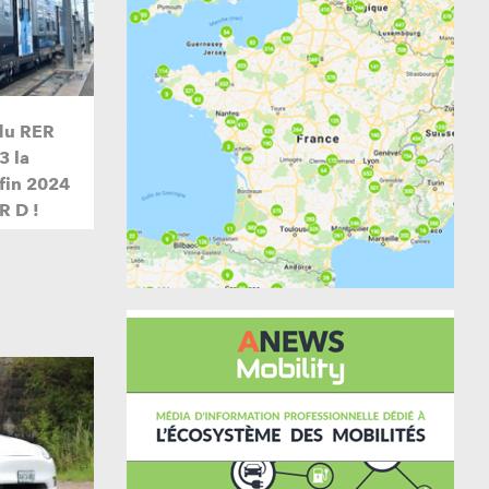
du RER
3 la
 fin 2024
R D !