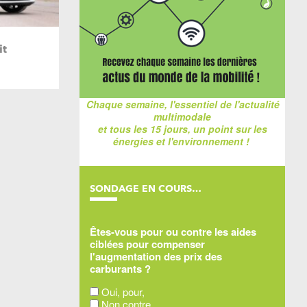
it
Chaque semaine, l'essentiel de l'actualité
multimodale
et tous les 15 jours, un point sur les
énergies et l'environnement !
SONDAGE EN COURS…
Êtes-vous pour ou contre les aides
ciblées pour compenser
l'augmentation des prix des
carburants ?
Oui, pour,
Non contre,