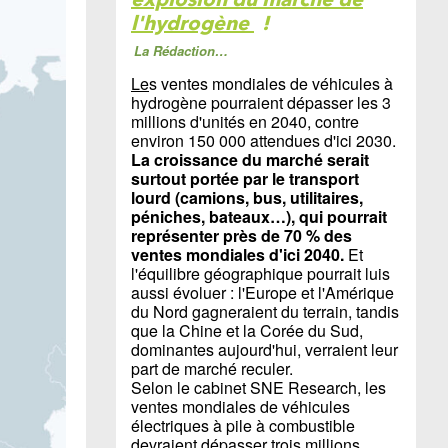
l'hydrogène
!
La Rédaction…
Le
s ventes mondiales de véhicules à
hydrogène pourraient dépasser les 3
millions d'unités en 2040, contre
environ 150 000 attendues d'ici 2030.
La croissance du marché serait
surtout portée par le transport
lourd (camions, bus, utilitaires,
péniches, bateaux…), qui pourrait
représenter près de 70 % des
ventes mondiales d'ici 2040.
Et
l'équilibre géographique pourrait luis
aussi évoluer : l'Europe et l'Amérique
du Nord gagneraient du terrain, tandis
que la Chine et la Corée du Sud,
dominantes aujourd'hui, verraient leur
part de marché reculer.
Selon le cabinet SNE Research, les
ventes mondiales de véhicules
électriques à pile à combustible
devraient dépasser trois millions