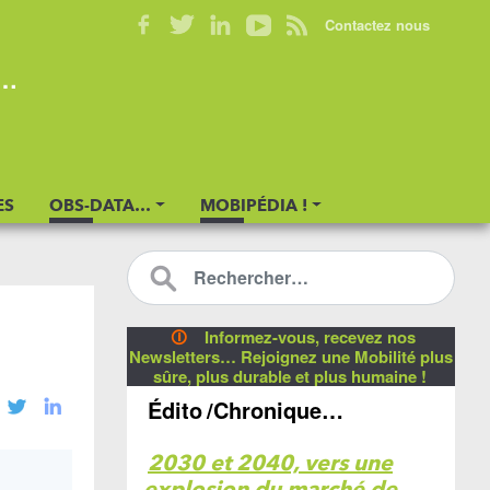
Contactez nous
s…
ES
OBS-DATA…
MOBIPÉDIA !
🛈
Informez-vous, recevez nos
Newsletters… Rejoignez une Mobilité plus
sûre, plus durable et plus humaine !
Édito
/Chronique…
2030 et 2040, vers une
explosion du marché de