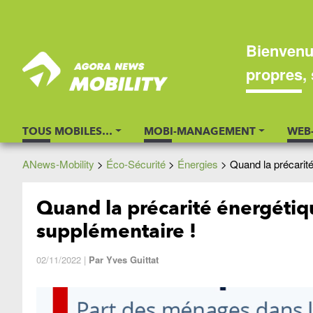
Bienvenu
propres, 
TOUS MOBILES…
MOBI-MANAGEMENT
WEB
ANews-Mobility
>
Éco-Sécurité
>
Énergies
>
Quand la précarit
Quand la précarité énergétiq
supplémentaire !
02/11/2022
|
Par
Yves Guittat