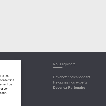
nnaître
Nous rejoindre
que les
édias
Devenez correspondant
 consentir à
ttat
Rejoignez nos experts
rtement de
Devenez Partenaire
rer son
tions.