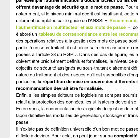
offrent davantage de sécurité que le mot de passe
. Pour a
notamment, si le niveau minimal décrit est insuffisant, cett
utilement complétée par le guide de l’ANSSI «
Recommandati
l’authentification multifacteur et aux mots de passe
», po
élaboré un
tableau de correspondance entre les recomm
des opérations relatives à la gestion des mots de passe sont
partie, à un sous-traitant, il est nécessaire de s’assurer du r
posées à l’article 28 du RGPD. Dans ces cas de figure, les rô
doivent être précisément définis et formalisés, le niveau de sé
objectifs de sécurité assignés au sous-traitant clairement déf
nature du traitement et des risques qu’il est susceptible d’en
particulier,
la répartition de mise en œuvre des différents 
recommandation devrait être formalisée.
Enfin, si les simples éditeurs de logiciels ne sont pas soumis
relatif à la protection des données, les utilisateurs doivent s
En ce sens, la documentation des logiciels de gestion de mo
façon détaillée les modalités de génération, stockage et tra
passe.
Il n’existe pas de définition universelle d’un bon mot de passe m
difficile à deviner. Pour cela, on peut jouer sur sa
complexité