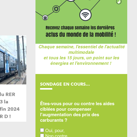
Chaque semaine, l'essentiel de l'actualité
multimodale
et tous les 15 jours, un point sur les
énergies et l'environnement !
SONDAGE EN COURS…
du RER
3 la
Êtes-vous pour ou contre les aides
ciblées pour compenser
 fin 2024
l'augmentation des prix des
R D !
carburants ?
Oui, pour,
Non contre,