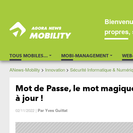
Bienvenu
propres, 
TOUS MOBILES…
MOBI-MANAGEMENT
WEB
ANews-Mobility
>
Innovation
>
Sécurité Informatique & Numéri
Mot de Passe, le mot magique 
à jour !
02/11/2022
|
Par
Yves Guittat