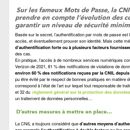
Sur les fameux Mots de Passe, la C
prendre en compte l’évolution des c
garantir un niveau de sécurité minim
Basée sur le secret, l’authentification par mots de passe est
accès, et éventuellement prouver son identité. Mais cette mét
d’authentification forte ou à plusieurs facteurs
fournisse
des cas.
En pratique, l’accès à de nombreux services numériques cont
Verizon de 2021, 81 % des notifications de violations de do
environ 60 % des notifications reçues par la CNIL depuis 
pu être évité par le respect de bonnes pratiques en matièr
correspond à l’état de l’art sur lequel tout responsable de tr
et 32 du
règlement général sur la protection des donné
un traitement de données personnelles…
D’autres mesures à mettre en place…
La CNIL a toujours considéré que
d’autres moyens d’authe
par exemple l’authentification à double facteur ou les cer