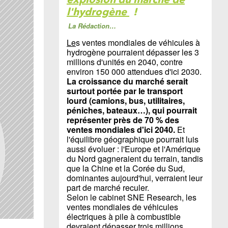
l'hydrogène
!
La Rédaction…
Le
s ventes mondiales de véhicules à
hydrogène pourraient dépasser les 3
millions d'unités en 2040, contre
environ 150 000 attendues d'ici 2030.
La croissance du marché serait
surtout portée par le transport
lourd (camions, bus, utilitaires,
péniches, bateaux…), qui pourrait
représenter près de 70 % des
ventes mondiales d'ici 2040.
Et
l'équilibre géographique pourrait luis
aussi évoluer : l'Europe et l'Amérique
du Nord gagneraient du terrain, tandis
que la Chine et la Corée du Sud,
dominantes aujourd'hui, verraient leur
part de marché reculer.
Selon le cabinet SNE Research, les
ventes mondiales de véhicules
électriques à pile à combustible
devraient dépasser trois millions