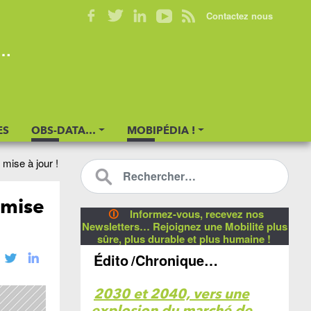
Contactez nous
s…
ES
OBS-DATA…
MOBIPÉDIA !
mise à jour !
 mise
🛈
Informez-vous, recevez nos
Newsletters… Rejoignez une Mobilité plus
sûre, plus durable et plus humaine !
Édito
/Chronique…
2030 et 2040, vers une
explosion du marché de