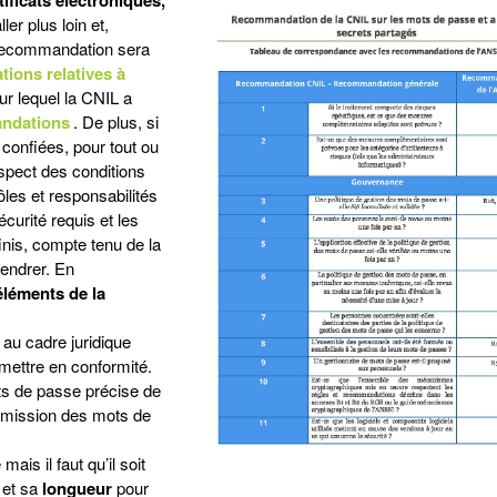
ller plus loin et,
e recommandation sera
ons relatives à
ur lequel la CNIL a
andations
. De plus, si
 confiées, pour tout ou
espect des conditions
les et responsabilités
curité requis et les
inis, compte tenu de la
gendrer. En
éléments de la
 au cadre juridique
e mettre en conformité.
ts de passe précise de
nsmission des mots de
ais il faut qu’il soit
et sa
longueur
pour