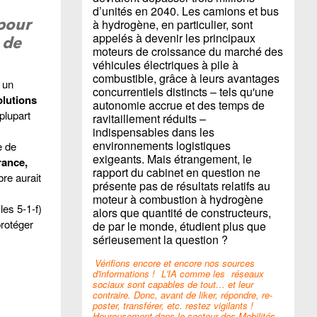
d’unités en 2040. Les camions et bus
pour
à hydrogène, en particulier, sont
appelés à devenir les principaux
 de
moteurs de croissance du marché des
véhicules électriques à pile à
combustible, grâce à leurs avantages
 un
concurrentiels distincts – tels qu'une
olutions
autonomie accrue et des temps de
plupart
ravitaillement réduits –
indispensables dans les
environnements logistiques
e de
exigeants. Mais étrangement, le
rance,
rapport du cabinet en question ne
re aurait
présente pas de résultats relatifs au
moteur à combustion à hydrogène
les 5-1-f)
alors que quantité de constructeurs,
protéger
de par le monde, étudient plus que
sérieusement la question ?
Vérifions encore et encore nos sources
d'informations !
L'IA comme les
réseaux
sociaux sont capables de tout… et leur
contraire. Donc, avant de liker, répondre, re-
poster, transférer, etc. restez vigilants !
Heureusement dans le secteur des Mobilités,