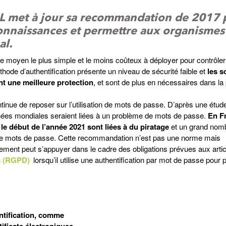
NIL met à jour sa recommandation de 2017 
onnaissances et permettre aux organismes
al.
 le moyen le plus simple et le moins coûteux à déployer pour contrôler
hode d’authentification présente un niveau de sécurité faible et
les s
nt une meilleure protection
, et sont de plus en nécessaires dans la 
inue de reposer sur l’utilisation de mots de passe. D’après une étud
nnées mondiales seraient liées à un problème de mots de passe.
En F
le début de l’année 2021 sont liées à du piratage
et un grand nomb
e de mots de passe. Cette recommandation n’est pas une norme mais
aitement peut s’appuyer dans le cadre des obligations prévues aux artic
es (RGPD)
lorsqu’il utilise une authentification par mot de passe pour 
ntification, comme
tificats électroniques,