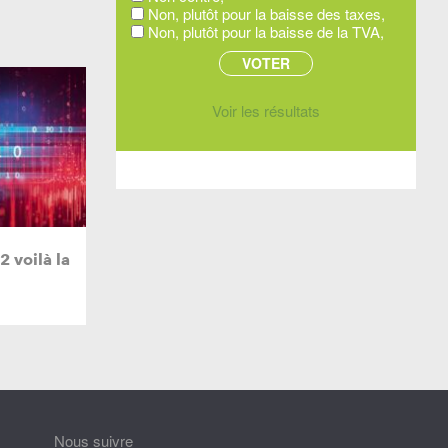
Non, plutôt pour la baisse des taxes,
Non, plutôt pour la baisse de la TVA,
Voir les résultats
 voilà la
Nous suivre