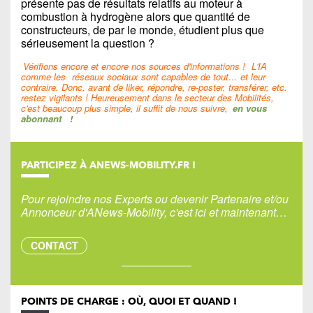
présente pas de résultats relatifs au moteur à
combustion à hydrogène alors que quantité de
constructeurs, de par le monde, étudient plus que
sérieusement la question ?
Vérifions encore et encore nos sources d'informations !
L'IA
comme les
réseaux sociaux sont capables de tout… et leur
contraire. Donc, avant de liker, répondre, re-poster, transférer, etc.
restez vigilants ! Heureusement dans le secteur des Mobilités,
c'est beaucoup plus simple, il suffit de nous suivre,
en vous
abonnant
!
PARTICIPEZ À ANEWS-MOBILITY.FR !
Pour rejoindre nos Experts ou devenir Partenaire et/ou
Annonceur d'ANews-Mobility, c'est ici et maintenant…
CONTACT
POINTS DE CHARGE : OÙ, QUOI ET QUAND !