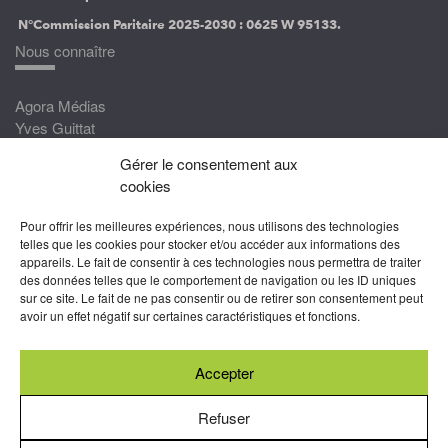
N°Commission Paritaire 2025-2030 :
0625 W 95133.
Nous connaître
Agora Médias
Yves Guittat
Gérer le consentement aux
Nous rejoindre
cookies
Devenez correspondant
Pour offrir les meilleures expériences, nous utilisons des technologies
Rejoignez nos experts
telles que les cookies pour stocker et/ou accéder aux informations des
appareils. Le fait de consentir à ces technologies nous permettra de traiter
Devenez Partenaire
des données telles que le comportement de navigation ou les ID uniques
sur ce site. Le fait de ne pas consentir ou de retirer son consentement peut
Nous suivre
avoir un effet négatif sur certaines caractéristiques et fonctions.
Accepter
Abonnez-vous à nos newsletters
Refuser