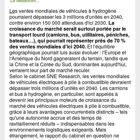
La Rédaction…
Le
s ventes mondiales de véhicules à hydrogène
pourraient dépasser les 3 millions d'unités en 2040,
contre environ 150 000 attendues d'ici 2030.
La
croissance du marché serait surtout portée par le
transport lourd (camions, bus, utilitaires, péniches,
bateaux…), qui pourrait représenter près de 70 %
des ventes mondiales d'ici 2040.
Et l'équilibre
géographique pourrait luis aussi évoluer : l'Europe et
l'Amérique du Nord gagneraient du terrain, tandis que
la Chine et la Corée du Sud, dominantes aujourd'hui,
verraient leur part de marché reculer.
Selon le cabinet SNE Research, les ventes mondiales
de véhicules électriques à pile à combustible devraient
dépasser trois millions d’unités en 2040. Les camions
et bus à hydrogène, en particulier, sont appelés à
devenir les principaux moteurs de croissance du
marché des véhicules électriques à pile à combustible,
grâce à leurs avantages concurrentiels distincts – tels
qu'une autonomie accrue et des temps de
ravitaillement réduits – indispensables dans les
environnements logistiques exigeants. Mais
étrangement, le rapport du cabinet en question ne