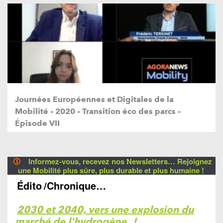
Journées Européennes et Digitales de la
Mobilité – 2020 – Transition éco des parcs –
Épisode VII
🛈
Informez-vous, recevez nos Newsletters… Rejoignez
une Mobilité plus sûre, plus durable et plus humaine !
Édito
/Chronique…
2030 et 2040, vers une explosion du
marché de l'hydrogène
!