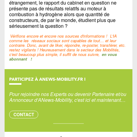
étrangement, le rapport du cabinet en question ne
présente pas de résultats relatifs au moteur à
combustion à hydrogène alors que quantité de
constructeurs, de par le monde, étudient plus que
sérieusement la question ?
Vérifions encore et encore nos sources d'informations !
L'IA
comme les
réseaux sociaux sont capables de tout… et leur
contraire. Donc, avant de liker, répondre, re-poster, transférer, etc.
restez vigilants ! Heureusement dans le secteur des Mobilités,
c'est beaucoup plus simple, il suffit de nous suivre,
en vous
abonnant
!
PARTICIPEZ À ANEWS-MOBILITY.FR !
Pour rejoindre nos Experts ou devenir Partenaire et/ou
Annonceur d'ANews-Mobility, c'est ici et maintenant…
CONTACT