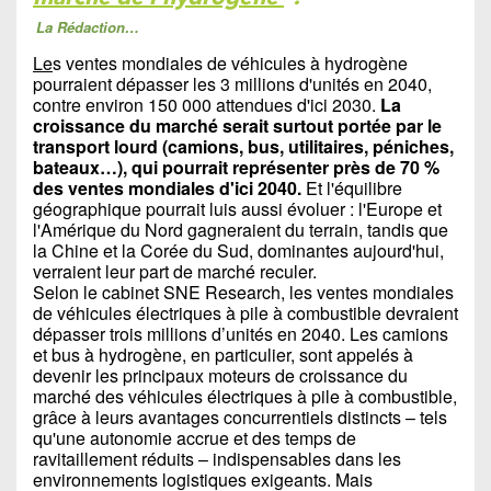
La Rédaction…
Le
s ventes mondiales de véhicules à hydrogène
pourraient dépasser les 3 millions d'unités en 2040,
contre environ 150 000 attendues d'ici 2030.
La
croissance du marché serait surtout portée par le
transport lourd (camions, bus, utilitaires, péniches,
bateaux…), qui pourrait représenter près de 70 %
des ventes mondiales d'ici 2040.
Et l'équilibre
géographique pourrait luis aussi évoluer : l'Europe et
l'Amérique du Nord gagneraient du terrain, tandis que
la Chine et la Corée du Sud, dominantes aujourd'hui,
verraient leur part de marché reculer.
Selon le cabinet SNE Research, les ventes mondiales
de véhicules électriques à pile à combustible devraient
dépasser trois millions d’unités en 2040. Les camions
et bus à hydrogène, en particulier, sont appelés à
devenir les principaux moteurs de croissance du
marché des véhicules électriques à pile à combustible,
grâce à leurs avantages concurrentiels distincts – tels
qu'une autonomie accrue et des temps de
ravitaillement réduits – indispensables dans les
environnements logistiques exigeants. Mais