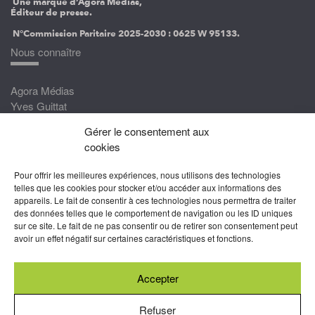
Une marque d’Agora Médias,
Éditeur de presse.
N°Commission Paritaire 2025-2030 :
0625 W 95133.
Nous connaître
Agora Médias
Yves Guittat
Gérer le consentement aux
Nous rejoindre
cookies
Devenez correspondant
Pour offrir les meilleures expériences, nous utilisons des technologies
Rejoignez nos experts
telles que les cookies pour stocker et/ou accéder aux informations des
appareils. Le fait de consentir à ces technologies nous permettra de traiter
Devenez Partenaire
des données telles que le comportement de navigation ou les ID uniques
sur ce site. Le fait de ne pas consentir ou de retirer son consentement peut
Nous suivre
avoir un effet négatif sur certaines caractéristiques et fonctions.
Accepter
Abonnez-vous à nos newsletters
Refuser