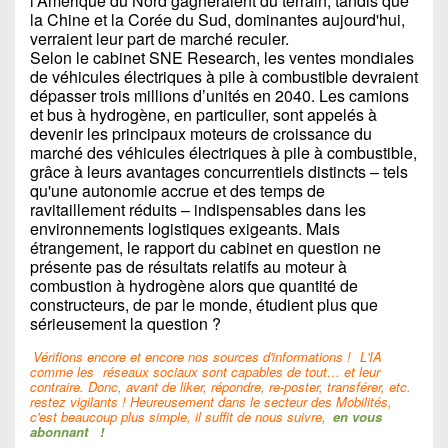
l'Amérique du Nord gagneraient du terrain, tandis que
la Chine et la Corée du Sud, dominantes aujourd'hui,
verraient leur part de marché reculer.
Selon le cabinet SNE Research, les ventes mondiales
de véhicules électriques à pile à combustible devraient
dépasser trois millions d’unités en 2040. Les camions
et bus à hydrogène, en particulier, sont appelés à
devenir les principaux moteurs de croissance du
marché des véhicules électriques à pile à combustible,
grâce à leurs avantages concurrentiels distincts – tels
qu'une autonomie accrue et des temps de
ravitaillement réduits – indispensables dans les
environnements logistiques exigeants. Mais
étrangement, le rapport du cabinet en question ne
présente pas de résultats relatifs au moteur à
combustion à hydrogène alors que quantité de
constructeurs, de par le monde, étudient plus que
sérieusement la question ?
Vérifions encore et encore nos sources d'informations !
L'IA
comme les
réseaux sociaux sont capables de tout… et leur
contraire. Donc, avant de liker, répondre, re-poster, transférer, etc.
restez vigilants ! Heureusement dans le secteur des Mobilités,
c'est beaucoup plus simple, il suffit de nous suivre,
en vous
abonnant
!