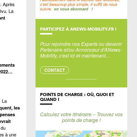
9. Après
c'est beaucoup plus simple, il suffit de nous
suivre,
en vous abonnant
!
évu. La
ant
PARTICIPEZ À ANEWS-MOBILITY.FR !
Pour rejoindre nos Experts ou devenir
Partenaire et/ou Annonceur d'ANews-
Mobility, c'est ici et maintenant…
pements
CONTACT
 2022…
POINTS DE CHARGE : OÙ, QUOI ET
QUAND !
… La
uent, les
Calculez votre itinéraire – Trouvez vos
épenses
points de charge !
evrait
 du
les à une