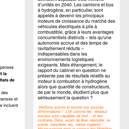
d’unités en 2040. Les camions et bus
à hydrogène, en particulier, sont
appelés à devenir les principaux
moteurs de croissance du marché des
véhicules électriques à pile à
combustible, grâce à leurs avantages
concurrentiels distincts – tels qu'une
autonomie accrue et des temps de
ravitaillement réduits –
indispensables dans les
environnements logistiques
exigeants. Mais étrangement, le
dépenses
rapport du cabinet en question ne
t la
présente pas de résultats relatifs au
ltats de
moteur à combustion à hydrogène
alors que quantité de constructeurs,
de par le monde, étudient plus que
s des
sérieusement la question ?
épenses et
e incluent
Vérifions encore et encore nos sources
d'informations !
L'IA comme les
réseaux
sociaux sont capables de tout… et leur
contraire. Donc, avant de liker, répondre, re-
poster, transférer, etc. restez vigilants !
Heureusement dans le secteur des Mobilités,