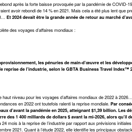
rebond après la forte baisse provoquée par la pandémie de COVID-1
ient avoir rebondi de 14 % en 2021. Mais cela a été plus lent que pr
023…
Et 2024 devait être la grande année de retour au marché d’av
plète des voyages d’affaires mondiaux :
e d’approvisionnement, les pénuries de main-d’œuvre et les dévelop
e reprise de l’industrie, selon le GBTA Business Travel Index™
s de haut niveau pour les voyages d’affaires mondiaux de 2022 à 2026
endances en 2022 ont toutefois ralenti la reprise mondiale.
Par conséq
aux d’avant la pandémie en 2025, atteignant $1,39 billion. Les d
 des 1 400 milliards de dollars $ avant la mi-2026, alors qu’il d
24 mois à la reprise de l’industrie par rapport aux prévisions initiales
bre 2021. Quant à l’étude 2022, elle identifie les principaux obstac