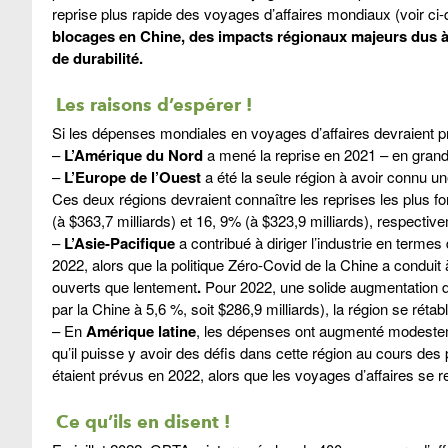
reprise plus rapide des voyages d’affaires mondiaux (voir c
blocages en Chine, des impacts régionaux majeurs dus à
de durabilité.
Les raisons d’espérer !
Si les dépenses mondiales en voyages d’affaires devraient pro
–
L’Amérique du Nord
a mené la reprise en 2021 – en grande
–
L’Europe de l’Ouest
a été la seule région à avoir connu 
Ces deux régions devraient connaître les reprises les plus
(à $363,7 milliards) et 16, 9% (à $323,9 milliards), respecti
–
L’Asie-Pacifique
a contribué à diriger l’industrie en terme
2022, alors que la politique Zéro-Covid de la Chine a conduit
ouverts que lentement
.
Pour 2022, une solide augmentation 
par la Chine à 5,6 %, soit $286,9 milliards), la région se ré
– En
Amérique latine
, les dépenses ont augmenté modesteme
qu’il puisse y avoir des défis dans cette région au cours d
étaient prévus en 2022, alors que les voyages d’affaires s
Ce qu’ils en disent !