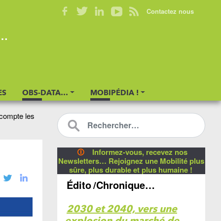
Contactez nous
s…
ES
OBS-DATA…
MOBIPÉDIA !
 compte les
🛈
Informez-vous, recevez nos
Newsletters… Rejoignez une Mobilité plus
sûre, plus durable et plus humaine !
Édito
/Chronique…
2030 et 2040, vers une
explosion du marché de