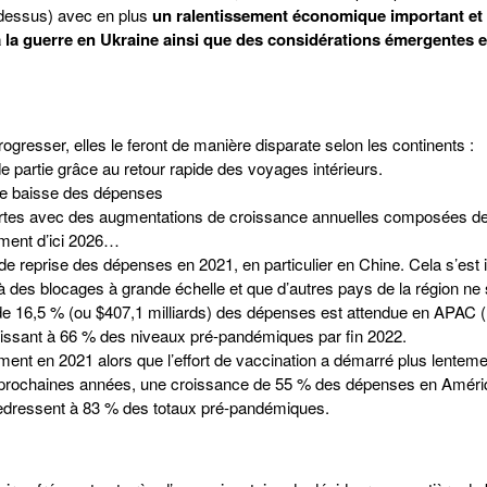
i-dessus) avec en plus
un ralentissement économique important et
 la guerre en Ukraine ainsi que des considérations émergentes 
gresser, elles le feront de manière disparate selon les continents :
 partie grâce au retour rapide des voyages intérieurs.
une baisse des dépenses
 fortes avec des augmentations de croissance annuelles composées d
vement d’ici 2026…
s de reprise des dépenses en 2021, en particulier en Chine. Cela s’est
 à des blocages à grande échelle et que d’autres pays de la région ne
de 16,5 % (ou $407,1 milliards) des dépenses est attendue en APAC 
tablissant à 66 % des niveaux pré-pandémiques par fin 2022.
nt en 2021 alors que l’effort de vaccination a démarré plus lenteme
es prochaines années, une croissance de 55 % des dépenses en Amériq
e redressent à 83 % des totaux pré-pandémiques.