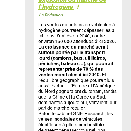
l'hydrogène
!
La Rédaction…
Le
s ventes mondiales de véhicules à
hydrogène pourraient dépasser les 3
millions d'unités en 2040, contre
environ 150 000 attendues d'ici 2030.
La croissance du marché serait
surtout portée par le transport
lourd (camions, bus, utilitaires,
péniches, bateaux…), qui pourrait
représenter près de 70 % des
ventes mondiales d'ici 2040.
Et
l'équilibre géographique pourrait luis
aussi évoluer : l'Europe et l'Amérique
du Nord gagneraient du terrain, tandis
que la Chine et la Corée du Sud,
dominantes aujourd'hui, verraient leur
part de marché reculer.
Selon le cabinet SNE Research, les
ventes mondiales de véhicules
électriques à pile à combustible
devraient dépasser trois millions