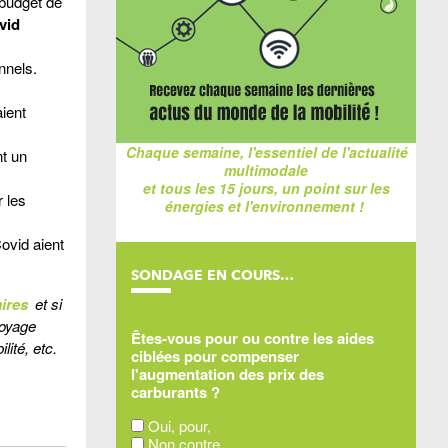
 budget de
vid
nnels.
ient
Chaque semaine, l'essentiel de l'actualité
nt un
multimodale
et tous les 15 jours, un point sur les
 les
énergies et l'environnement !
Covid aient
SONDAGE EN COURS…
ires
et si
voyage
Êtes-vous pour ou contre les aides
ité, etc.
ciblées pour compenser
l'augmentation des prix des
carburants ?
Oui, pour,
Non contre,