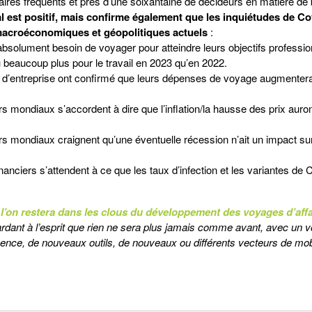
faires fréquents et près d’une soixantaine de décideurs en matière de
l est positif, mais confirme également que les inquiétudes de Co
acroéconomiques et géopolitiques actuels
:
absolument besoin de voyager pour atteindre leurs objectifs professio
u beaucoup plus pour le travail en 2023 qu’en 2022.
e d’entreprise ont confirmé que leurs dépenses de voyage augmentera
s mondiaux s’accordent à dire que l’inflation/la hausse des prix auro
rs mondiaux craignent qu’une éventuelle récession n’ait un impact sur
anciers s’attendent à ce que les taux d’infection et les variantes de 
 l’on restera dans les clous du développement des voyages d’affa
ardant à l’esprit que rien ne sera plus jamais comme avant, avec un 
ence, de nouveaux outils, de nouveaux ou différents vecteurs de mobil