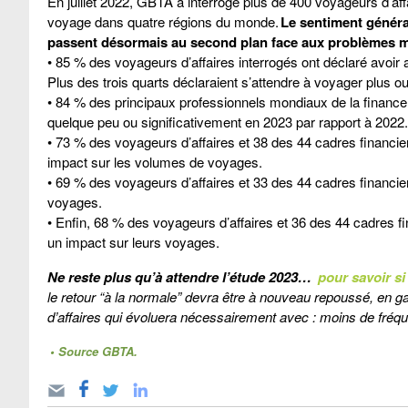
En juillet 2022, GBTA a interrogé plus de 400 voyageurs d’af
voyage dans quatre régions du monde.
Le sentiment généra
passent désormais au second plan face aux problèmes m
• 85 % des voyageurs d’affaires interrogés ont déclaré avoir 
Plus des trois quarts déclaraient s’attendre à voyager plus o
• 84 % des principaux professionnels mondiaux de la financ
quelque peu ou significativement en 2023 par rapport à 2022.
• 73 % des voyageurs d’affaires et 38 des 44 cadres financier
impact sur les volumes de voyages.
• 69 % des voyageurs d’affaires et 33 des 44 cadres financie
voyages.
• Enfin, 68 % des voyageurs d’affaires et 36 des 44 cadres fin
un impact sur leurs voyages.
Ne reste plus qu’à attendre l’étude 2023…
pour savoir si
le retour “à la normale” devra être à nouveau repoussé, en g
d’affaires qui évoluera nécessairement avec : moins de fréqu
• Source GBTA.