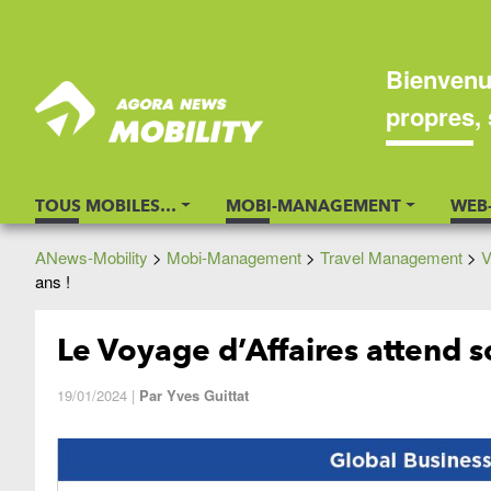
Bienvenu
propres, 
TOUS MOBILES…
MOBI-MANAGEMENT
WEB
ANews-Mobility
>
Mobi-Management
>
Travel Management
>
V
ans !
Le Voyage d’Affaires attend s
19/01/2024
|
Par
Yves Guittat