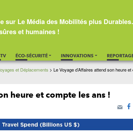
e sur Le Média des Mobilités plus Durable
sûres et humaines !
-TV
ÉCO-SÉCURITÉ
INNOVATIONS
REPORTAG
oyages et Déplacements
>
Le Voyage d’Affaires attend son heure et
on heure et compte les ans !