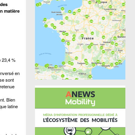
 des
en matière
e 23,4 %
 inversé en
 se sont
(retenue
nt. Bien
ue latine