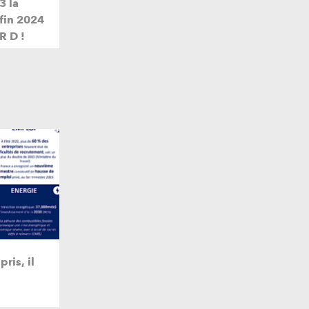
3 la
 fin 2024
R D !
pris, il