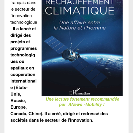
français dans
le secteur de
l’innovation
technologique
.
Il a lancé et
dirigé des
projets et
programmes
technologiq
ues ou
spatiaux en
coopération
international
e (États-
Unis,
Une lecture fortement recommandée
Russie,
par
ANews
-Mobility !
Europe,
Canada, Chine). Il a créé, dirigé et redressé des
sociétés dans le secteur de l’innovation
.