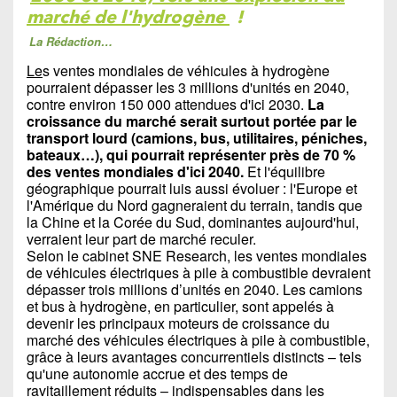
marché de l'hydrogène
!
La Rédaction…
Le
s ventes mondiales de véhicules à hydrogène
pourraient dépasser les 3 millions d'unités en 2040,
contre environ 150 000 attendues d'ici 2030.
La
croissance du marché serait surtout portée par le
transport lourd (camions, bus, utilitaires, péniches,
bateaux…), qui pourrait représenter près de 70 %
des ventes mondiales d'ici 2040.
Et l'équilibre
géographique pourrait luis aussi évoluer : l'Europe et
l'Amérique du Nord gagneraient du terrain, tandis que
la Chine et la Corée du Sud, dominantes aujourd'hui,
verraient leur part de marché reculer.
Selon le cabinet SNE Research, les ventes mondiales
de véhicules électriques à pile à combustible devraient
dépasser trois millions d’unités en 2040. Les camions
et bus à hydrogène, en particulier, sont appelés à
devenir les principaux moteurs de croissance du
marché des véhicules électriques à pile à combustible,
grâce à leurs avantages concurrentiels distincts – tels
qu'une autonomie accrue et des temps de
ravitaillement réduits – indispensables dans les