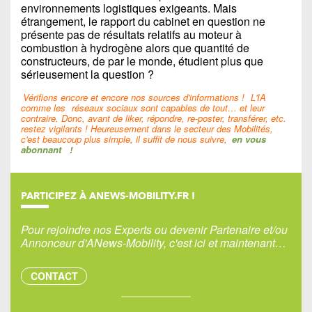
environnements logistiques exigeants. Mais
étrangement, le rapport du cabinet en question ne
présente pas de résultats relatifs au moteur à
combustion à hydrogène alors que quantité de
constructeurs, de par le monde, étudient plus que
sérieusement la question ?
Vérifions encore et encore nos sources d'informations !
L'IA
comme les
réseaux sociaux sont capables de tout… et leur
contraire. Donc, avant de liker, répondre, re-poster, transférer, etc.
restez vigilants ! Heureusement dans le secteur des Mobilités,
c'est beaucoup plus simple, il suffit de nous suivre,
en vous
abonnant
!
PARTICIPEZ À ANEWS-MOBILITY.FR !
Pour rejoindre nos Experts ou devenir Partenaire et/ou
Annonceur d'ANews-Mobility, c'est ici et maintenant…
CONTACT