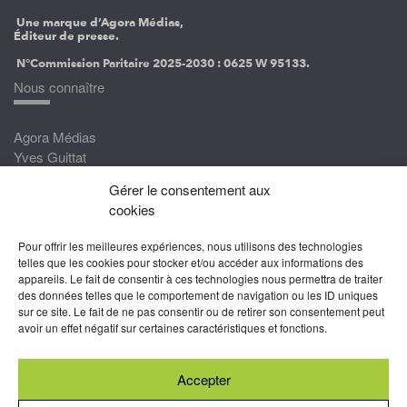
Une marque d’Agora Médias,
Éditeur de presse.
N°Commission Paritaire 2025-2030 :
0625 W 95133.
Nous connaître
Agora Médias
Yves Guittat
Gérer le consentement aux
Nous rejoindre
cookies
Devenez correspondant
Pour offrir les meilleures expériences, nous utilisons des technologies
Rejoignez nos experts
telles que les cookies pour stocker et/ou accéder aux informations des
appareils. Le fait de consentir à ces technologies nous permettra de traiter
Devenez Partenaire
des données telles que le comportement de navigation ou les ID uniques
sur ce site. Le fait de ne pas consentir ou de retirer son consentement peut
Nous suivre
avoir un effet négatif sur certaines caractéristiques et fonctions.
Accepter
Abonnez-vous à nos newsletters