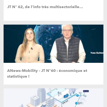
JT N° 62, de l’info très multisectorielle…
ANews-Mobility – JT N°60 : économique et
statistique !