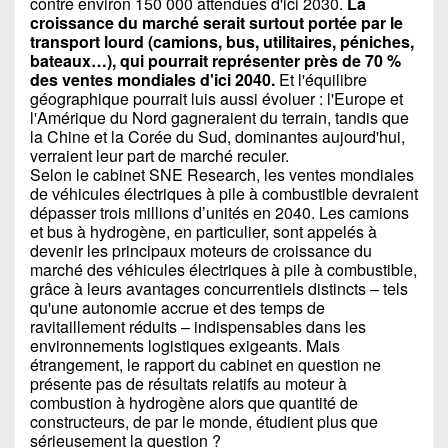
contre environ 150 000 attendues d'ici 2030.
La
croissance du marché serait surtout portée par le
transport lourd (camions, bus, utilitaires, péniches,
bateaux…), qui pourrait représenter près de 70 %
des ventes mondiales d'ici 2040.
Et l'équilibre
géographique pourrait luis aussi évoluer : l'Europe et
l'Amérique du Nord gagneraient du terrain, tandis que
la Chine et la Corée du Sud, dominantes aujourd'hui,
verraient leur part de marché reculer.
Selon le cabinet SNE Research, les ventes mondiales
de véhicules électriques à pile à combustible devraient
dépasser trois millions d’unités en 2040. Les camions
et bus à hydrogène, en particulier, sont appelés à
devenir les principaux moteurs de croissance du
marché des véhicules électriques à pile à combustible,
grâce à leurs avantages concurrentiels distincts – tels
qu'une autonomie accrue et des temps de
ravitaillement réduits – indispensables dans les
environnements logistiques exigeants. Mais
étrangement, le rapport du cabinet en question ne
présente pas de résultats relatifs au moteur à
combustion à hydrogène alors que quantité de
constructeurs, de par le monde, étudient plus que
sérieusement la question ?