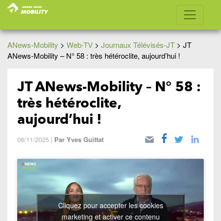
ANews-Mobility
>
Web-TV
>
Journaux Télévisés-JT
>
JT
ANews-Mobility – N° 58 : très hétéroclite, aujourd’hui !
JT ANews-Mobility – N° 58 :
très hétéroclite,
aujourd’hui !
06/11/2025
|
Par
Yves Guittat
Cliquez pour accepter les cookies
marketing et activer ce contenu