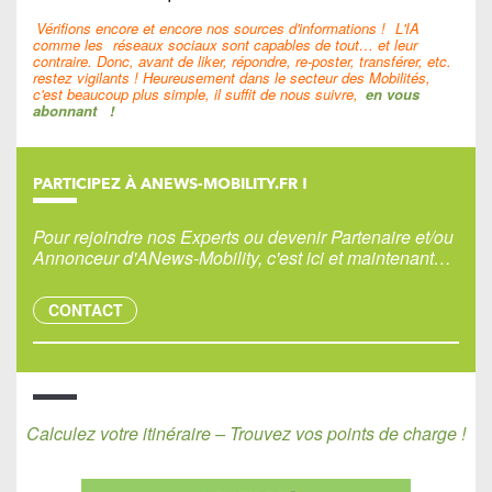
Vérifions encore et encore nos sources d'informations !
L'IA
comme les
réseaux sociaux sont capables de tout… et leur
contraire. Donc, avant de liker, répondre, re-poster, transférer, etc.
restez vigilants ! Heureusement dans le secteur des Mobilités,
c'est beaucoup plus simple, il suffit de nous suivre,
en vous
abonnant
!
PARTICIPEZ À ANEWS-MOBILITY.FR !
Pour rejoindre nos Experts ou devenir Partenaire et/ou
Annonceur d'ANews-Mobility, c'est ici et maintenant…
CONTACT
Calculez votre itinéraire – Trouvez vos points de charge !