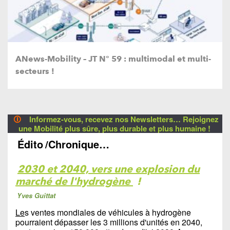
ANews-Mobility – JT N° 59 : multimodal et multi-
secteurs !
🛈
Informez-vous, recevez nos Newsletters… Rejoignez
une Mobilité plus sûre, plus durable et plus humaine !
Édito
/Chronique…
2030 et 2040, vers une explosion du
marché de l'hydrogène
!
Yves Guittat
Le
s ventes mondiales de véhicules à hydrogène
pourraient dépasser les 3 millions d'unités en 2040,