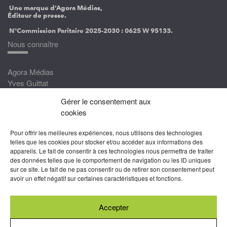
Une marque d’Agora Médias,
Éditeur de presse.
N°Commission Paritaire 2025-2030 :
0625 W 95133.
Nous connaître
Agora Médias
Yves Guittat
Gérer le consentement aux
Nous rejoindre
cookies
Devenez correspondant
Pour offrir les meilleures expériences, nous utilisons des technologies
Rejoignez nos experts
telles que les cookies pour stocker et/ou accéder aux informations des
appareils. Le fait de consentir à ces technologies nous permettra de traiter
Devenez Partenaire
des données telles que le comportement de navigation ou les ID uniques
sur ce site. Le fait de ne pas consentir ou de retirer son consentement peut
Nous suivre
avoir un effet négatif sur certaines caractéristiques et fonctions.
Accepter
Abonnez-vous à nos newsletters