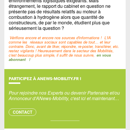
environnements logistiques exigeants. Mais
étrangement, le rapport du cabinet en question ne
présente pas de résultats relatifs au moteur à
combustion à hydrogène alors que quantité de
constructeurs, de par le monde, étudient plus que
sérieusement la question ?
Vérifions encore et encore nos sources d'informations !
L'IA
comme les
réseaux sociaux sont capables de tout… et leur
contraire. Donc, avant de liker, répondre, re-poster, transférer, etc.
restez vigilants ! Heureusement dans le secteur des Mobilités,
c'est beaucoup plus simple, il suffit de nous suivre,
en vous
abonnant
!
PARTICIPEZ À ANEWS-MOBILITY.FR !
Pour rejoindre nos Experts ou devenir Partenaire et/ou
Annonceur d'ANews-Mobility, c'est ici et maintenant…
CONTACT