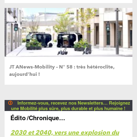
JT ANews-Mobility – N° 58 : très hétéroclite,
aujourd’hui !
🛈
Informez-vous, recevez nos Newsletters… Rejoignez
une Mobilité plus sûre, plus durable et plus humaine !
Édito
/Chronique…
2030 et 2040, vers une explosion du