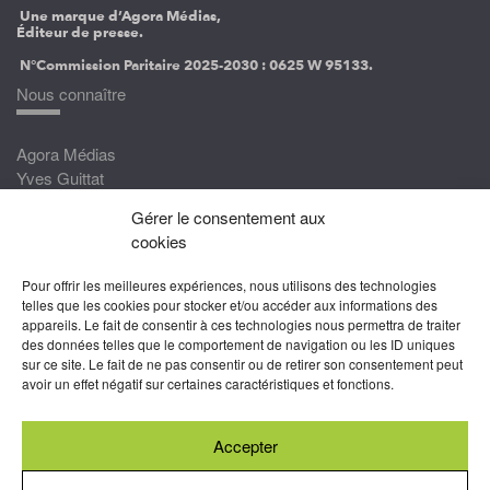
Une marque d’Agora Médias,
Éditeur de presse.
N°Commission Paritaire 2025-2030 :
0625 W 95133.
Nous connaître
Agora Médias
Yves Guittat
Gérer le consentement aux
Nous rejoindre
cookies
Devenez correspondant
Pour offrir les meilleures expériences, nous utilisons des technologies
Rejoignez nos experts
telles que les cookies pour stocker et/ou accéder aux informations des
appareils. Le fait de consentir à ces technologies nous permettra de traiter
Devenez Partenaire
des données telles que le comportement de navigation ou les ID uniques
sur ce site. Le fait de ne pas consentir ou de retirer son consentement peut
Nous suivre
avoir un effet négatif sur certaines caractéristiques et fonctions.
Accepter
Abonnez-vous à nos newsletters