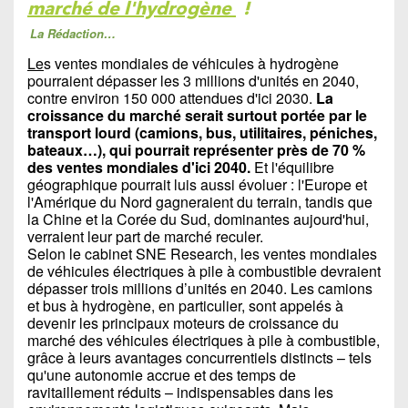
marché de l'hydrogène
!
La Rédaction…
Le
s ventes mondiales de véhicules à hydrogène
pourraient dépasser les 3 millions d'unités en 2040,
contre environ 150 000 attendues d'ici 2030.
La
croissance du marché serait surtout portée par le
transport lourd (camions, bus, utilitaires, péniches,
bateaux…), qui pourrait représenter près de 70 %
des ventes mondiales d'ici 2040.
Et l'équilibre
géographique pourrait luis aussi évoluer : l'Europe et
l'Amérique du Nord gagneraient du terrain, tandis que
la Chine et la Corée du Sud, dominantes aujourd'hui,
verraient leur part de marché reculer.
Selon le cabinet SNE Research, les ventes mondiales
de véhicules électriques à pile à combustible devraient
dépasser trois millions d’unités en 2040. Les camions
et bus à hydrogène, en particulier, sont appelés à
devenir les principaux moteurs de croissance du
marché des véhicules électriques à pile à combustible,
grâce à leurs avantages concurrentiels distincts – tels
qu'une autonomie accrue et des temps de
ravitaillement réduits – indispensables dans les