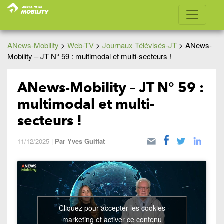
ANews-Mobility
>
Web-TV
>
Journaux Télévisés-JT
>
ANews-
Mobility – JT N° 59 : multimodal et multi-secteurs !
ANews-Mobility – JT N° 59 :
multimodal et multi-
secteurs !
11/12/2025
|
Par
Yves Guittat
Cliquez pour accepter les cookies
marketing et activer ce contenu