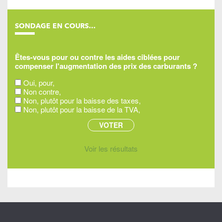
SONDAGE EN COURS…
Êtes-vous pour ou contre les aides ciblées pour
compenser l'augmentation des prix des carburants ?
Oui, pour,
Non contre,
Non, plutôt pour la baisse des taxes,
Non, plutôt pour la baisse de la TVA,
Voir les résultats