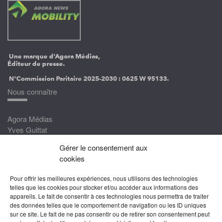
Une marque d’Agora Médias,
Éditeur de presse.
N°Commission Paritaire 2025-2030 :
0625 W 95133.
Nous connaître
Agora Médias
Yves Guittat
Gérer le consentement aux
Nous rejoindre
cookies
Devenez correspondant
Pour offrir les meilleures expériences, nous utilisons des technologies
Rejoignez nos experts
telles que les cookies pour stocker et/ou accéder aux informations des
appareils. Le fait de consentir à ces technologies nous permettra de traiter
Devenez Partenaire
des données telles que le comportement de navigation ou les ID uniques
sur ce site. Le fait de ne pas consentir ou de retirer son consentement peut
Nous suivre