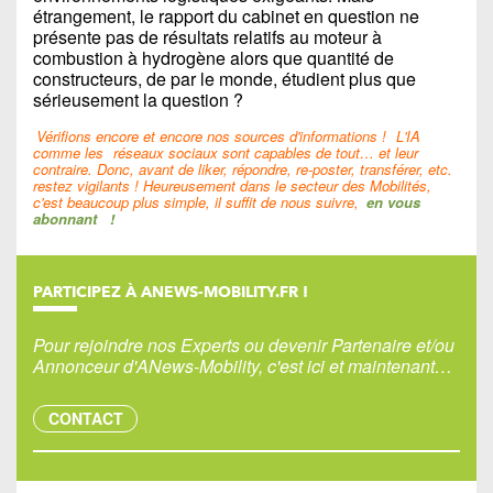
étrangement, le rapport du cabinet en question ne
présente pas de résultats relatifs au moteur à
combustion à hydrogène alors que quantité de
constructeurs, de par le monde, étudient plus que
sérieusement la question ?
Vérifions encore et encore nos sources d'informations !
L'IA
comme les
réseaux sociaux sont capables de tout… et leur
contraire. Donc, avant de liker, répondre, re-poster, transférer, etc.
restez vigilants ! Heureusement dans le secteur des Mobilités,
c'est beaucoup plus simple, il suffit de nous suivre,
en vous
abonnant
!
PARTICIPEZ À ANEWS-MOBILITY.FR !
Pour rejoindre nos Experts ou devenir Partenaire et/ou
Annonceur d'ANews-Mobility, c'est ici et maintenant…
CONTACT