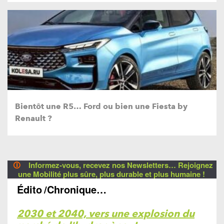
Bientôt une R5… Ford ou bien une Fiesta by
Renault ?
🛈
Informez-vous, recevez nos Newsletters… Rejoignez
une Mobilité plus sûre, plus durable et plus humaine !
Édito
/Chronique…
2030 et 2040, vers une explosion du