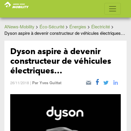
ANews-Mobility
>
Éco-Sécurité
>
Énergies
>
Électricité
>
Dyson aspire à devenir constructeur de véhicules électriques…
Dyson aspire à devenir
constructeur de véhicules
électriques…
26/11/2018
|
Par
Yves Guittat