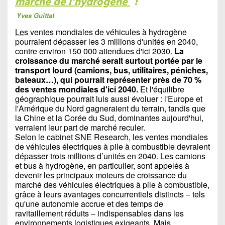
marché de l'hydrogène
!
Yves Guittat
Le
s ventes mondiales de véhicules à hydrogène
pourraient dépasser les 3 millions d'unités en 2040,
contre environ 150 000 attendues d'ici 2030.
La
croissance du marché serait surtout portée par le
transport lourd (camions, bus, utilitaires, péniches,
bateaux…), qui pourrait représenter près de 70 %
des ventes mondiales d'ici 2040.
Et l'équilibre
géographique pourrait luis aussi évoluer : l'Europe et
l'Amérique du Nord gagneraient du terrain, tandis que
la Chine et la Corée du Sud, dominantes aujourd'hui,
verraient leur part de marché reculer.
Selon le cabinet SNE Research, les ventes mondiales
de véhicules électriques à pile à combustible devraient
dépasser trois millions d’unités en 2040. Les camions
et bus à hydrogène, en particulier, sont appelés à
devenir les principaux moteurs de croissance du
marché des véhicules électriques à pile à combustible,
grâce à leurs avantages concurrentiels distincts – tels
qu'une autonomie accrue et des temps de
ravitaillement réduits – indispensables dans les
environnements logistiques exigeants. Mais