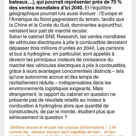
bateaux…), qui pourrait représenter près de 70 %
des ventes mondiales d'ici 2040.
Et l'équilibre
géographique pourrait luis aussi évoluer : l'Europe et
l'Amérique du Nord gagneraient du terrain, tandis que
la Chine et la Corée du Sud, dominantes aujourd'hui,
verraient leur part de marché reculer.
Selon le cabinet SNE Research, les ventes mondiales
de véhicules électriques à pile à combustible devraient
dépasser trois millions d’unités en 2040. Les camions
et bus à hydrogène, en particulier, sont appelés à
devenir les principaux moteurs de croissance du
marché des véhicules électriques à pile à combustible,
grâce à leurs avantages concurrentiels distincts – tels
qu'une autonomie accrue et des temps de
ravitaillement réduits – indispensables dans les
environnements logistiques exigeants. Mais
étrangement, le rapport du cabinet en question ne
présente pas de résultats relatifs au moteur à
combustion à hydrogène alors que quantité de
constructeurs, de par le monde, étudient plus que
sérieusement la question ?
Vérifions encore et encore nos sources d'informations !
L'IA
comme les
réseaux sociaux sont capables de tout… et leur