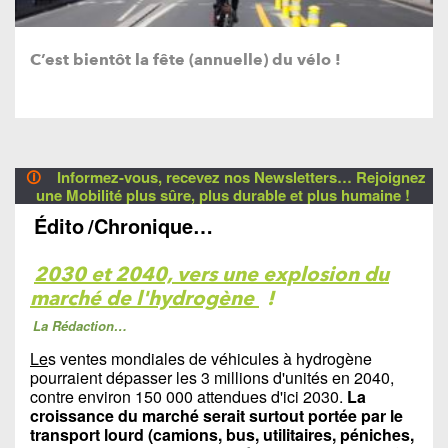
C’est bientôt la fête (annuelle) du vélo !
🛈
Informez-vous, recevez nos Newsletters… Rejoignez
une Mobilité plus sûre, plus durable et plus humaine !
Édito
/Chronique…
2030 et 2040, vers une explosion du
marché de l'hydrogène
!
La Rédaction…
Le
s ventes mondiales de véhicules à hydrogène
pourraient dépasser les 3 millions d'unités en 2040,
contre environ 150 000 attendues d'ici 2030.
La
croissance du marché serait surtout portée par le
transport lourd (camions, bus, utilitaires, péniches,